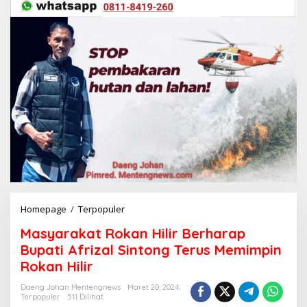
Homepage
/
Terpopuler
M
a
Masyarakat Rokan Hilir Berharap
s
y
Bupati Afrizal Sintong Terus Memimpin
a
Rokan Hilir
r
a
Daeng Johan Mentengnews
Maret 20, 2024
k
Terpopuler
511 Dilihat