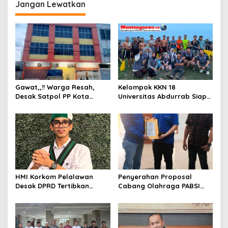
g
Jangan Lewatkan
a
s
i
p
o
s
Gawat,,!! Warga Resah,
Kelompok KKN 18
Desak Satpol PP Kota
Universitas Abdurrab Siap
Pekanbaru Razia Z Home
Mengabdi dan
Stay yang Diduga Tempat
Mendedikasikan Diri untuk
Ajang “Kumpul Kebo”.
Masyarakat Desa Pulau
Deras
HMI Korkom Pelalawan
Penyerahan Proposal
Desak DPRD Tertibkan
Cabang Olahraga PABSI
Pelayanan Rumah Sakit di
Kepada Kabid Organisasi
Pelalawan
KONI Kota Pekanbaru.