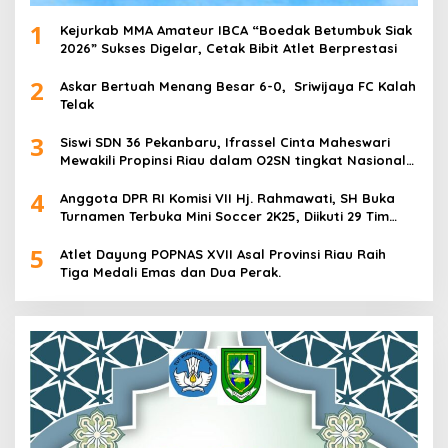
1
Kejurkab MMA Amateur IBCA “Boedak Betumbuk Siak
2026” Sukses Digelar, Cetak Bibit Atlet Berprestasi
2
Askar Bertuah Menang Besar 6-0, Sriwijaya FC Kalah
Telak
3
Siswi SDN 36 Pekanbaru, Ifrassel Cinta Maheswari
Mewakili Propinsi Riau dalam O2SN tingkat Nasional
2025 di Cabor Senam Putri
4
Anggota DPR RI Komisi VII Hj. Rahmawati, SH Buka
Turnamen Terbuka Mini Soccer 2K25, Diikuti 29 Tim
Pria dan Wanita di Kalimantan Utara
5
Atlet Dayung POPNAS XVII Asal Provinsi Riau Raih
Tiga Medali Emas dan Dua Perak.