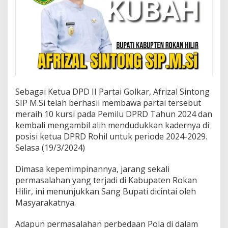
p
i
n
R
o
k
a
n
H
i
Sebagai Ketua DPD II Partai Golkar, Afrizal Sintong
l
SIP M.Si telah berhasil membawa partai tersebut
i
r
meraih 10 kursi pada Pemilu DPRD Tahun 2024 dan
kembali mengambil alih mendudukkan kadernya di
posisi ketua DPRD Rohil untuk periode 2024-2029.
Selasa (19/3/2024)
Dimasa kepemimpinannya, jarang sekali
permasalahan yang terjadi di Kabupaten Rokan
Hilir, ini menunjukkan Sang Bupati dicintai oleh
Masyarakatnya.
Adapun permasalahan perbedaan Pola di dalam