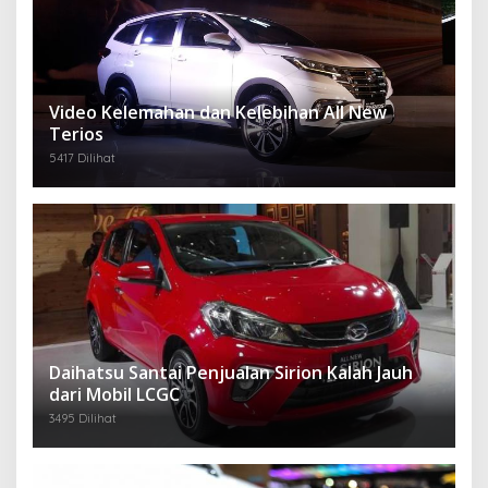
Video Kelemahan dan Kelebihan All New
Terios
5417 Dilihat
Daihatsu Santai Penjualan Sirion Kalah Jauh
dari Mobil LCGC
3495 Dilihat