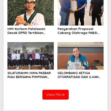
Ajang “Kumpul Kebo”.
Masyarakat Desa Pulau
Deras
HMI Korkom Pelalawan
Penyerahan Proposal
Desak DPRD Tertibkan
Cabang Olahraga PABSI
Pelayanan Rumah Sakit di
Kepada Kabid Organisasi
Pelalawan
KONI Kota Pekanbaru.
SILATURAHMI HIMA PASBAR
GELOMBANG KETIGA
RIAU BERSAMA PIMPINAN
OTOKRATISASI DAN UJIAN
DAN ANGGOTA DPRD
KONSOLIDASI DEMOKRASI
PASAMAN BARAT
INDONESIA
View More