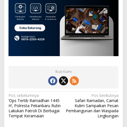
Ikuti Kami
N
Pos sebelumnya
Pos berikutnya
‘Ops Tertib Ramadhan 1445
Safari Ramadan, Camat
a
H’, Polresta Pekanbaru Rutin
Kulim Sampaikan Pesan
v
Lakukan Patroli Di Berbagai
Pembangunan dan Waspada
Tempat Keramaian
Lingkungan
i