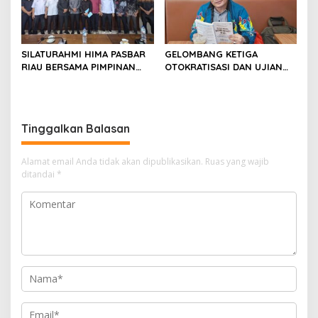
SILATURAHMI HIMA PASBAR
GELOMBANG KETIGA
RIAU BERSAMA PIMPINAN
OTOKRATISASI DAN UJIAN
DAN ANGGOTA DPRD
KONSOLIDASI DEMOKRASI
PASAMAN BARAT
INDONESIA
Tinggalkan Balasan
Alamat email Anda tidak akan dipublikasikan.
Ruas yang wajib
ditandai
*