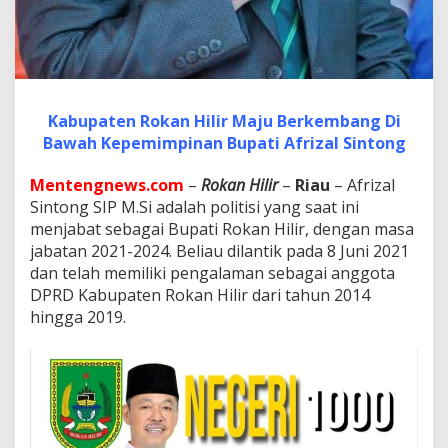
i
A
f
r
i
z
a
Kabupaten Rokan Hilir Maju Berkembang Di
l
Bawah Kepemimpinan Bupati Afrizal Sintong
S
i
n
Mentengnews.com
–
Rokan Hilir
–
Riau
– Afrizal
t
Sintong SIP M.Si adalah politisi yang saat ini
o
menjabat sebagai Bupati Rokan Hilir, dengan masa
n
jabatan 2021-2024. Beliau dilantik pada 8 Juni 2021
g
dan telah memiliki pengalaman sebagai anggota
T
e
DPRD Kabupaten Rokan Hilir dari tahun 2014
r
hingga 2019.
u
s
M
e
m
i
m