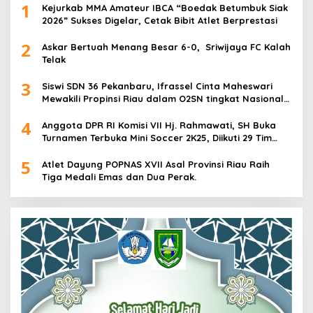
1
Kejurkab MMA Amateur IBCA “Boedak Betumbuk Siak
2026” Sukses Digelar, Cetak Bibit Atlet Berprestasi
2
Askar Bertuah Menang Besar 6-0, Sriwijaya FC Kalah
Telak
3
Siswi SDN 36 Pekanbaru, Ifrassel Cinta Maheswari
Mewakili Propinsi Riau dalam O2SN tingkat Nasional
2025 di Cabor Senam Putri
4
Anggota DPR RI Komisi VII Hj. Rahmawati, SH Buka
Turnamen Terbuka Mini Soccer 2K25, Diikuti 29 Tim
Pria dan Wanita di Kalimantan Utara
5
Atlet Dayung POPNAS XVII Asal Provinsi Riau Raih
Tiga Medali Emas dan Dua Perak.