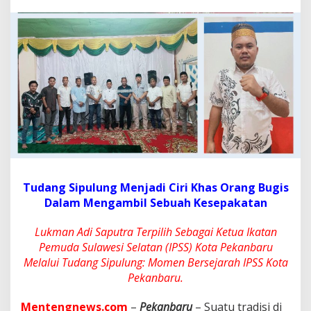
T
u
d
a
n
g
S
i
p
u
l
u
n
g
'
Tudang Sipulung Menjadi Ciri Khas Orang Bugis
,
D
Dalam Mengambil Sebuah Kesepakatan
a
e
Lukman Adi Saputra Terpilih Sebagai Ketua Ikatan
n
Pemuda Sulawesi Selatan (IPSS) Kota Pekanbaru
g
Melalui Tudang Sipulung: Momen Bersejarah IPSS Kota
L
u
Pekanbaru.
k
m
Mentengnews.com
–
Pekanbaru
– Suatu tradisi di