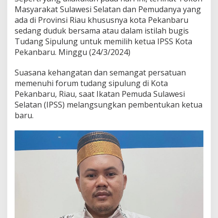
a
Masyarakat Sulawesi Selatan dan Pemudanya yang
i
ada di Provinsi Riau khususnya kota Pekanbaru
K
e
sedang duduk bersama atau dalam istilah bugis
t
Tudang Sipulung untuk memilih ketua IPSS Kota
u
Pekanbaru. Minggu (24/3/2024)
a
I
Suasana kehangatan dan semangat persatuan
P
S
memenuhi forum tudang sipulung di Kota
S
Pekanbaru, Riau, saat Ikatan Pemuda Sulawesi
K
Selatan (IPSS) melangsungkan pembentukan ketua
o
baru.
t
a
P
e
k
a
n
b
a
r
u