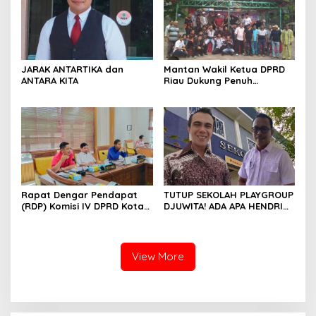
JARAK ANTARTIKA dan
Mantan Wakil Ketua DPRD
ANTARA KITA
Riau Dukung Penuh
Penerbitan Buku Sejarah
Perjuangan Lahirnya
Kabupaten Kepulauan
Meranti
Rapat Dengar Pendapat
TUTUP SEKOLAH PLAYGROUP
(RDP) Komisi IV DPRD Kota
DJUWITA! ADA APA HENDRI
Batam terkait polemik
ARULAN BELA MATI-MATIAN ?
Sekolah Djuwita
View More