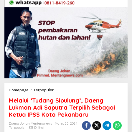
Homepage
/
Terpopuler
M
e
Melalui ‘Tudang Sipulung’, Daeng
l
a
Lukman Adi Saputra Terpilih Sebagai
l
Ketua IPSS Kota Pekanbaru
u
i
Daeng Johan Mentengnews
Maret 25, 2024
'
Terpopuler
833 Dilihat