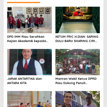
s
i
p
o
s
DPD IMM Riau Serahkan
KETUM FRIC H.DIAN: SARING
Kajian Akademik kepada
DULU BARU SHARING CIRI
DPD RI, Desak Perjuangkan
ORANG BIJAK BERMEDIA
Keadilan bagi Provinsi Riau
SOSIAL
JARAK ANTARTIKA dan
Mantan Wakil Ketua DPRD
ANTARA KITA
Riau Dukung Penuh
Penerbitan Buku Sejarah
Perjuangan Lahirnya
Kabupaten Kepulauan
Meranti