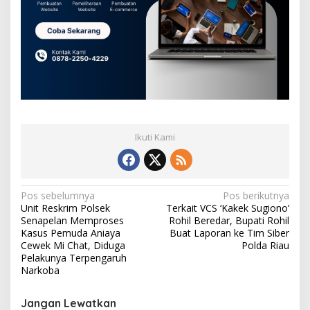
Ikuti Kami
N
Pos sebelumnya
Pos berikutnya
Unit Reskrim Polsek
Terkait VCS ‘Kakek Sugiono’
a
Senapelan Memproses
Rohil Beredar, Bupati Rohil
v
Kasus Pemuda Aniaya
Buat Laporan ke Tim Siber
Cewek Mi Chat, Diduga
Polda Riau
i
Pelakunya Terpengaruh
Narkoba
g
a
Jangan Lewatkan