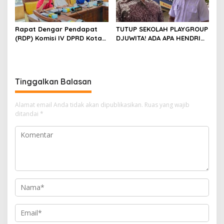
Rapat Dengar Pendapat
TUTUP SEKOLAH PLAYGROUP
(RDP) Komisi IV DPRD Kota
DJUWITA! ADA APA HENDRI
Batam terkait polemik
ARULAN BELA MATI-MATIAN ?
Sekolah Djuwita
Tinggalkan Balasan
Alamat email Anda tidak akan dipublikasikan.
Ruas yang wajib
ditandai
*