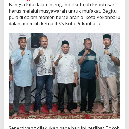
a
Bangsa kita dalam mengambil sebuah keputusan
n
harus melalui musyawarah untuk mufakat. Begitu
A
d
pula di dalam momen bersejarah di kota Pekanbaru
i
dalam memilih ketua IPSS Kota Pekanbaru.
S
a
p
u
t
r
a
T
e
r
p
i
l
i
h
S
e
b
a
g
Seperti yang dilakukan pada hari ini, terlihat Tokoh