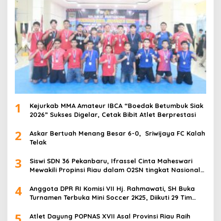
1
Kejurkab MMA Amateur IBCA “Boedak Betumbuk Siak
2026” Sukses Digelar, Cetak Bibit Atlet Berprestasi
2
Askar Bertuah Menang Besar 6-0, Sriwijaya FC Kalah
Telak
3
Siswi SDN 36 Pekanbaru, Ifrassel Cinta Maheswari
Mewakili Propinsi Riau dalam O2SN tingkat Nasional
2025 di Cabor Senam Putri
4
Anggota DPR RI Komisi VII Hj. Rahmawati, SH Buka
Turnamen Terbuka Mini Soccer 2K25, Diikuti 29 Tim
Pria dan Wanita di Kalimantan Utara
5
Atlet Dayung POPNAS XVII Asal Provinsi Riau Raih