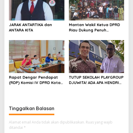
JARAK ANTARTIKA dan
Mantan Wakil Ketua DPRD
ANTARA KITA
Riau Dukung Penuh
Penerbitan Buku Sejarah
Perjuangan Lahirnya
Kabupaten Kepulauan
Meranti
Rapat Dengar Pendapat
TUTUP SEKOLAH PLAYGROUP
(RDP) Komisi IV DPRD Kota
DJUWITA! ADA APA HENDRI
Batam terkait polemik
ARULAN BELA MATI-MATIAN ?
Sekolah Djuwita
Tinggalkan Balasan
Alamat email Anda tidak akan dipublikasikan.
Ruas yang wajib
ditandai
*