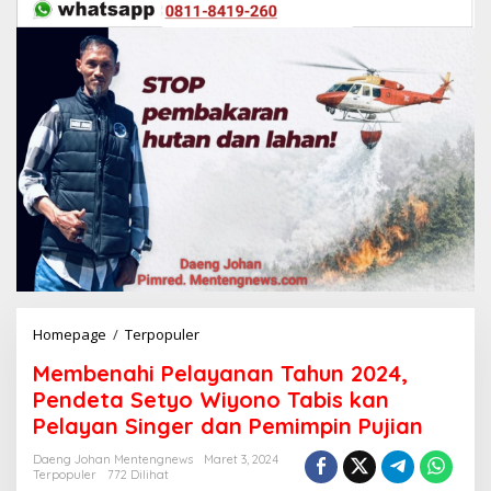
Homepage
/
Terpopuler
M
e
Membenahi Pelayanan Tahun 2024,
m
b
Pendeta Setyo Wiyono Tabis kan
e
Pelayan Singer dan Pemimpin Pujian
n
a
Daeng Johan Mentengnews
Maret 3, 2024
h
Terpopuler
772 Dilihat