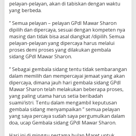
y
pelayan-pelayan, akan di tabiskan dengan waktu
a
yang berbeda.
n
S
” Semua pelayan – pelayan GPdI Mawar Sharon
i
n
dipilih dan dipercaya, sesuai dengan kompeten nya
g
masing dan tidak bisa asal diangkat /dipilih. Semua
e
pelayan-pelayan yang dipercaya harus melalui
r
proses demi proses yang dilakukan gembala
d
sidang GPdI Mawar Sharon.
a
n
P
” Sebagai gembala sidang tentu tidak sembarangan
e
dalam memilih dan mempercayai jemaat yang akan
m
dipercaya, dimana jauh hari gembala sidang GPdI
i
Mawar Sharon telah melakukan beberapa proses,
m
p
yang paling utama harus setia beribadah
i
suami/istri. Tentu dalam mengambil keputusan
n
gembala sidang menyampaikan ” semua pelayan
P
yang saya percaya sudah saya pergumulkan dalam
u
j
doa, ucap Gembala sidang GPdI Mawar Sharon.
i
a
Hari ini di minggu pertama bulan Maret untuk