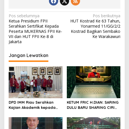
N
Pos sebelumnya
Pos berikutnya
Ketua Presidium FPII
HUT Kostrad Ke 63 Tahun,
a
Serahkan Sertifikat Kepada
Yonarmed 11/GG/2/2
v
Peserta MUKERNAS FPII Ke-
Kostrad Bagikan Sembako
VII dan HUT FPII Ke-8 di
Ke Warakawuri
i
Jakarta
g
Jangan Lewatkan
a
s
i
p
o
s
DPD IMM Riau Serahkan
KETUM FRIC H.DIAN: SARING
Kajian Akademik kepada
DULU BARU SHARING CIRI
DPD RI, Desak Perjuangkan
ORANG BIJAK BERMEDIA
Keadilan bagi Provinsi Riau
SOSIAL