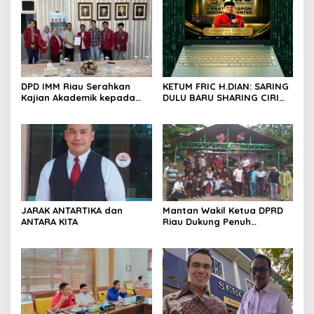
DPD IMM Riau Serahkan
KETUM FRIC H.DIAN: SARING
Kajian Akademik kepada
DULU BARU SHARING CIRI
DPD RI, Desak Perjuangkan
ORANG BIJAK BERMEDIA
Keadilan bagi Provinsi Riau
SOSIAL
JARAK ANTARTIKA dan
Mantan Wakil Ketua DPRD
ANTARA KITA
Riau Dukung Penuh
Penerbitan Buku Sejarah
Perjuangan Lahirnya
Kabupaten Kepulauan
Meranti