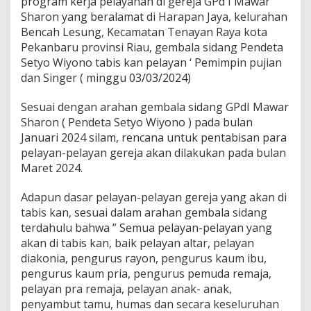
program kerja pelayanan di gereja GPd I Mawar
t
a
Sharon yang beralamat di Harapan Jaya, kelurahan
S
Bencah Lesung, Kecamatan Tenayan Raya kota
e
Pekanbaru provinsi Riau, gembala sidang Pendeta
t
Setyo Wiyono tabis kan pelayan ‘ Pemimpin pujian
y
dan Singer ( minggu 03/03/2024)
o
W
i
Sesuai dengan arahan gembala sidang GPdI Mawar
y
Sharon ( Pendeta Setyo Wiyono ) pada bulan
o
Januari 2024 silam, rencana untuk pentabisan para
n
pelayan-pelayan gereja akan dilakukan pada bulan
o
T
Maret 2024.
a
b
Adapun dasar pelayan-pelayan gereja yang akan di
i
tabis kan, sesuai dalam arahan gembala sidang
s
terdahulu bahwa ” Semua pelayan-pelayan yang
k
a
akan di tabis kan, baik pelayan altar, pelayan
n
diakonia, pengurus rayon, pengurus kaum ibu,
P
pengurus kaum pria, pengurus pemuda remaja,
e
pelayan pra remaja, pelayan anak- anak,
l
a
penyambut tamu, humas dan secara keseluruhan