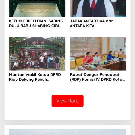
KETUM FRIC H.DIAN: SARING
JARAK ANTARTIKA dan
DULU BARU SHARING CIRI
ANTARA KITA
ORANG BIJAK BERMEDIA
SOSIAL
Mantan Wakil Ketua DPRD
Rapat Dengar Pendapat
Riau Dukung Penuh
(RDP) Komisi IV DPRD Kota
Penerbitan Buku Sejarah
Batam terkait polemik
Perjuangan Lahirnya
Sekolah Djuwita
Kabupaten Kepulauan
Meranti
View More