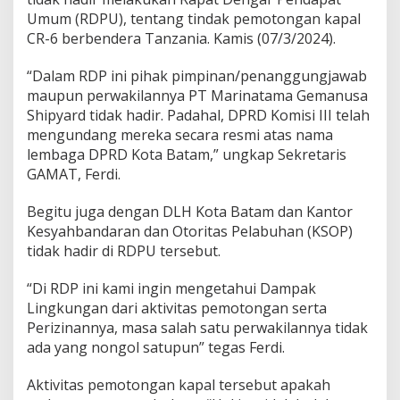
D
Umum (RDPU), tentang tindak pemotongan kapal
L
H
CR-6 berbendera Tanzania. Kamis (07/3/2024).
K
,
“Dalam RDP ini pihak pimpinan/penanggungjawab
d
maupun perwakilannya PT Marinatama Gemanusa
a
Shipyard tidak hadir. Padahal, DPRD Komisi III telah
n
K
mengundang mereka secara resmi atas nama
S
lembaga DPRD Kota Batam,” ungkap Sekretaris
O
GAMAT, Ferdi.
P
A
Begitu juga dengan DLH Kota Batam dan Kantor
b
s
Kesyahbandaran dan Otoritas Pelabuhan (KSOP)
e
tidak hadir di RDPU tersebut.
n
R
“Di RDP ini kami ingin mengetahui Dampak
D
Lingkungan dari aktivitas pemotongan serta
P
U
Perizinannya, masa salah satu perwakilannya tidak
D
ada yang nongol satupun” tegas Ferdi.
i
D
Aktivitas pemotongan kapal tersebut apakah
P