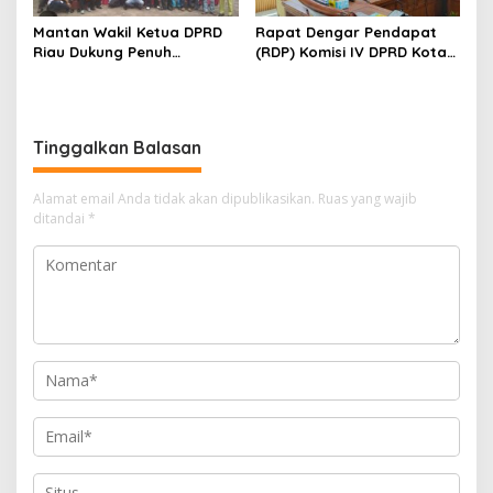
Mantan Wakil Ketua DPRD
Rapat Dengar Pendapat
Riau Dukung Penuh
(RDP) Komisi IV DPRD Kota
Penerbitan Buku Sejarah
Batam terkait polemik
Perjuangan Lahirnya
Sekolah Djuwita
Kabupaten Kepulauan
Meranti
Tinggalkan Balasan
Alamat email Anda tidak akan dipublikasikan.
Ruas yang wajib
ditandai
*