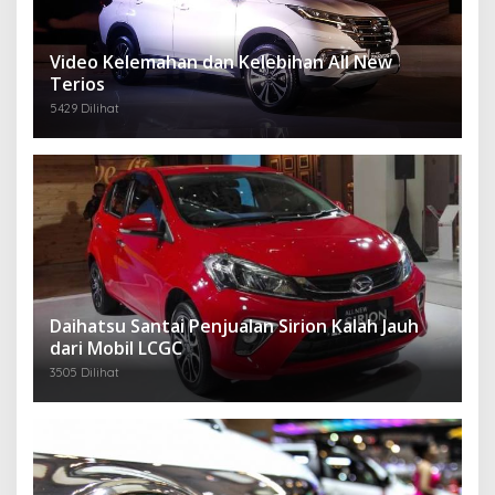
Video Kelemahan dan Kelebihan All New
Terios
5429 Dilihat
Daihatsu Santai Penjualan Sirion Kalah Jauh
dari Mobil LCGC
3505 Dilihat