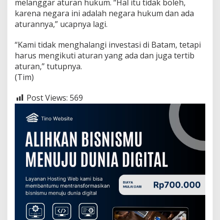
melanggar aturan hukum. “Hal itu tidak boleh,
R
D
karena negara ini adalah negara hukum dan ada
B
aturannya,” ucapnya lagi.
a
t
“Kami tidak menghalangi investasi di Batam, tetapi
a
harus mengikuti aturan yang ada dan juga tertib
m
aturan,” tutupnya.
(Tim)
Post Views:
569