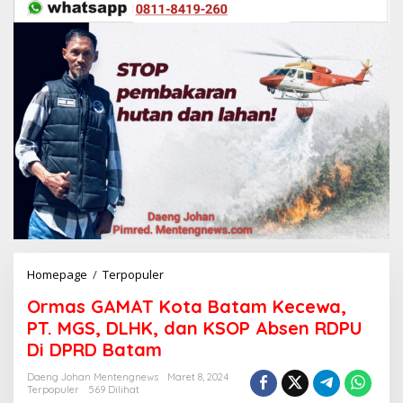
Homepage
/
Terpopuler
O
r
Ormas GAMAT Kota Batam Kecewa,
m
a
PT. MGS, DLHK, dan KSOP Absen RDPU
s
Di DPRD Batam
G
A
Daeng Johan Mentengnews
Maret 8, 2024
M
Terpopuler
569 Dilihat