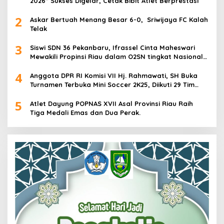
2026” Sukses Digelar, Cetak Bibit Atlet Berprestasi
2
Askar Bertuah Menang Besar 6-0, Sriwijaya FC Kalah
Telak
3
Siswi SDN 36 Pekanbaru, Ifrassel Cinta Maheswari
Mewakili Propinsi Riau dalam O2SN tingkat Nasional
2025 di Cabor Senam Putri
4
Anggota DPR RI Komisi VII Hj. Rahmawati, SH Buka
Turnamen Terbuka Mini Soccer 2K25, Diikuti 29 Tim
Pria dan Wanita di Kalimantan Utara
5
Atlet Dayung POPNAS XVII Asal Provinsi Riau Raih
Tiga Medali Emas dan Dua Perak.