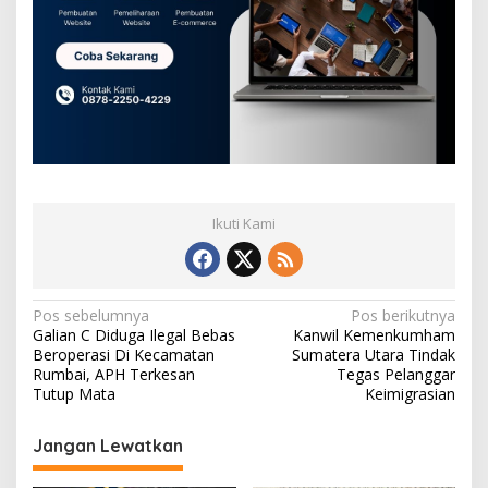
Ikuti Kami
N
Pos sebelumnya
Pos berikutnya
Galian C Diduga Ilegal Bebas
Kanwil Kemenkumham
a
Beroperasi Di Kecamatan
Sumatera Utara Tindak
v
Rumbai, APH Terkesan
Tegas Pelanggar
Tutup Mata
Keimigrasian
i
g
Jangan Lewatkan
a