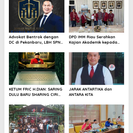
s
i
p
o
s
Advokat Bentrok dengan
DPD IMM Riau Serahkan
DC di Pekanbaru, LBH SPN
Kajian Akademik kepada
Desak Polda Riau Usut
DPD RI, Desak Perjuangkan
Dugaan Premanisme
Keadilan bagi Provinsi Riau
KETUM FRIC H.DIAN: SARING
JARAK ANTARTIKA dan
DULU BARU SHARING CIRI
ANTARA KITA
ORANG BIJAK BERMEDIA
SOSIAL