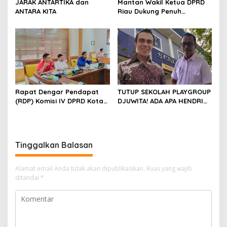
JARAK ANTARTIKA dan
Mantan Wakil Ketua DPRD
ANTARA KITA
Riau Dukung Penuh
Penerbitan Buku Sejarah
Perjuangan Lahirnya
Kabupaten Kepulauan
Meranti
Rapat Dengar Pendapat
TUTUP SEKOLAH PLAYGROUP
(RDP) Komisi IV DPRD Kota
DJUWITA! ADA APA HENDRI
Batam terkait polemik
ARULAN BELA MATI-MATIAN ?
Sekolah Djuwita
Tinggalkan Balasan
Alamat email Anda tidak akan dipublikasikan.
Ruas yang wajib
ditandai
*