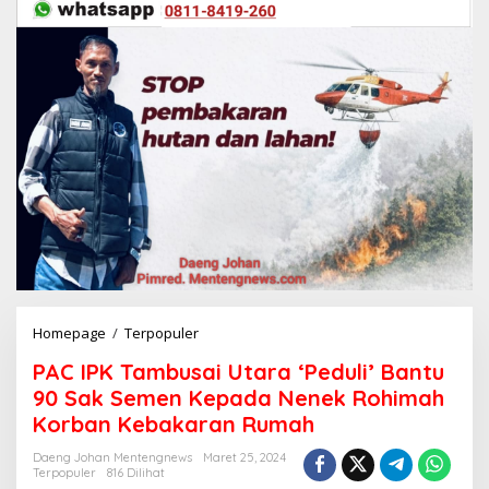
Homepage
/
Terpopuler
P
A
PAC IPK Tambusai Utara ‘Peduli’ Bantu
C
I
90 Sak Semen Kepada Nenek Rohimah
P
Korban Kebakaran Rumah
K
T
Daeng Johan Mentengnews
Maret 25, 2024
a
Terpopuler
816 Dilihat