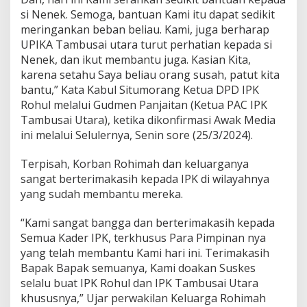
a
si Nenek. Semoga, bantuan Kami itu dapat sedikit
h
K
meringankan beban beliau. Kami, juga berharap
o
UPIKA Tambusai utara turut perhatian kepada si
r
Nenek, dan ikut membantu juga. Kasian Kita,
b
karena setahu Saya beliau orang susah, patut kita
a
bantu,” Kata Kabul Situmorang Ketua DPD IPK
n
K
Rohul melalui Gudmen Panjaitan (Ketua PAC IPK
e
Tambusai Utara), ketika dikonfirmasi Awak Media
b
ini melalui Selulernya, Senin sore (25/3/2024).
a
k
Terpisah, Korban Rohimah dan keluarganya
a
r
sangat berterimakasih kepada IPK di wilayahnya
a
yang sudah membantu mereka.
n
R
“Kami sangat bangga dan berterimakasih kepada
u
Semua Kader IPK, terkhusus Para Pimpinan nya
m
a
yang telah membantu Kami hari ini. Terimakasih
h
Bapak Bapak semuanya, Kami doakan Suskes
selalu buat IPK Rohul dan IPK Tambusai Utara
khususnya,” Ujar perwakilan Keluarga Rohimah