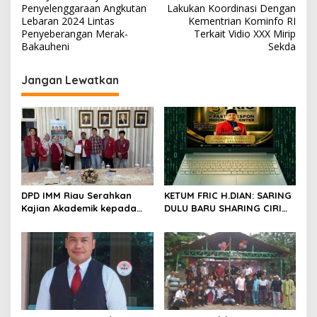
a
Penyelenggaraan Angkutan
Lakukan Koordinasi Dengan
v
Lebaran 2024 Lintas
Kementrian Kominfo RI
Penyeberangan Merak-
Terkait Vidio XXX Mirip
i
Bakauheni
Sekda
g
Jangan Lewatkan
a
s
i
p
o
s
DPD IMM Riau Serahkan
KETUM FRIC H.DIAN: SARING
Kajian Akademik kepada
DULU BARU SHARING CIRI
DPD RI, Desak Perjuangkan
ORANG BIJAK BERMEDIA
Keadilan bagi Provinsi Riau
SOSIAL