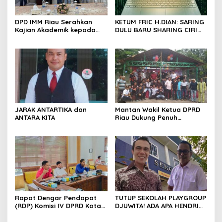
DPD IMM Riau Serahkan
KETUM FRIC H.DIAN: SARING
Kajian Akademik kepada
DULU BARU SHARING CIRI
DPD RI, Desak Perjuangkan
ORANG BIJAK BERMEDIA
Keadilan bagi Provinsi Riau
SOSIAL
JARAK ANTARTIKA dan
Mantan Wakil Ketua DPRD
ANTARA KITA
Riau Dukung Penuh
Penerbitan Buku Sejarah
Perjuangan Lahirnya
Kabupaten Kepulauan
Meranti
Rapat Dengar Pendapat
TUTUP SEKOLAH PLAYGROUP
(RDP) Komisi IV DPRD Kota
DJUWITA! ADA APA HENDRI
Batam terkait polemik
ARULAN BELA MATI-MATIAN ?
Sekolah Djuwita