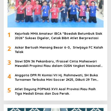
1
Kejurkab MMA Amateur IBCA “Boedak Betumbuk Siak
2026” Sukses Digelar, Cetak Bibit Atlet Berprestasi
2
Askar Bertuah Menang Besar 6-0, Sriwijaya FC Kalah
Telak
3
Siswi SDN 36 Pekanbaru, Ifrassel Cinta Maheswari
Mewakili Propinsi Riau dalam O2SN tingkat Nasional
2025 di Cabor Senam Putri
4
Anggota DPR RI Komisi VII Hj. Rahmawati, SH Buka
Turnamen Terbuka Mini Soccer 2K25, Diikuti 29 Tim
Pria dan Wanita di Kalimantan Utara
5
Atlet Dayung POPNAS XVII Asal Provinsi Riau Raih
Tiga Medali Emas dan Dua Perak.