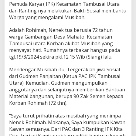
0
Pemuda Karya ( IPK) Kecamatan Tambusai Utara
S
dan Ranting nya melakukan Bakti Sosial membantu
a
Warga yang mengalami Musibah.
k
S
e
Adalah Rohimah, Nenek tua berusia 72 tahun
m
warga Gambangan Desa Mahato, Kecamatan
e
Tambusai utara Korban akibat Musibah yang
n
menyayat hati. Rumahnya terbakar hangus pada
K
e
tgl.19/3/2024 sekira pkl.12.15 Wib (Siang) lalu.
p
a
Mendengar Musibah itu, Tergeraklah jiwa Sosial
d
dari Gudmen Panjaitan (Ketua PAC IPK Tambusai
a
Utara). Kemudian, Gudmen mengumpulkan
N
e
anggotanya dan selanjutnya memberikan Bantuan
n
Material bangunan, berupa 90 Zak Semen kepada
e
Korban Rohimah (72 thn).
k
R
“Saya turut prihatin atas musibah yang menimpa
o
h
Nenek Rohimah. Makanya, Saya kumpulkan Kawan
i
Kawan semuanya. Dari PAC dan 3 Ranting IPK Kita.
m
Dan, hari ini Kami serahkan sedikit bantuan kepada