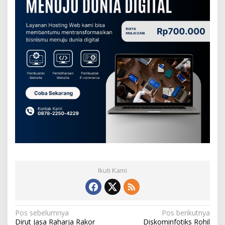
Ikuti Kami
N
Pos sebelumnya
Pos berikutnya
Dirut Jasa Raharja Rakor
Diskominfotiks Rohil