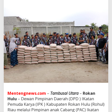
m
b
u
s
a
i
U
t
a
r
a
'
P
e
d
u
l
i
'
B
a
Mentengnews.com
–
Tambusai Utara
–
Rokan
n
Hulu
– Dewan Pimpinan Daerah (DPD ) IKatan
t
u
Pemuda Karya (IPK ) Kabupaten Rokan Hulu (Rohul)
9
Riau melalui Pimpinan anak Cabang (PAC) Ikatan