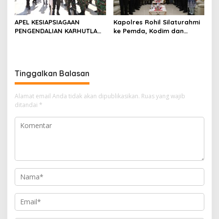
APEL KESIAPSIAGAAN
Kapolres Rohil Silaturahmi
PENGENDALIAN KARHUTLA
ke Pemda, Kodim dan
KABUPATEN ROKAN HILIR
Kejari, Perkuat Sinergitas
TAHUN 2026, PERKUAT
dan Soliditas Antar Instansi
SINERGI HADAPI MUSIM
KEMARAU DAN POTENSI EL
Tinggalkan Balasan
NINO
Alamat email Anda tidak akan dipublikasikan.
Ruas yang wajib
ditandai
*