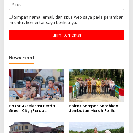
Simpan nama, email, dan situs web saya pada peramban
ini untuk komentar saya berikutnya.
News Feed
Rakor Akselerasi Perda
Polres Kampar Serahkan
Green City (Perda
Jembatan Merah Putih
Lingkungan) Kota
Presisi Hasil Renovasi ke
Pekanbaru Bersama Dinas
Warga Pulau Jambu Kuok
Lingkungan Hidup Kota
Pekanbaru dan Tim Pakar