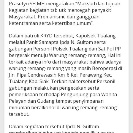
R
Prasetyo.SH.MH mengatakan “Maksud dan tujuan
a
kegiatan kegiatan tsb utk mencegah penyakit
m
Masyarakat, Premanisme dan gangguan
a
ketentraman serta ketertiban umum”.
d
h
a
Dalam patroli KRYD tersebut, Kapolsek Tualang
n
melalui Panit Samapta Ipda N. Gultom serta
'
gabungan Personil Polsek Tualang dan Sat Pol PP
O
bergerak menuju Warung remang-remang, Hal ini
p
s
terkait adanya info dari masyarakat bahwa adanya
C
warung remang-remang yang masih Beroperasi di
i
Jln. Pipa Cendrawasih Km. 6 Kel. Perawang Kec.
p
Tualang Kab. Siak. Terkait hal tersebut Personil
t
a
gabungan melakukan pengecekan serta
K
pemeriksaan terhadap Pengunjung para Wanita
o
Pelayan dan Gudang tempat penyimpanan
n
minuman beralkohol di warung remang-remang
d
tersebut.
i
s
i
Dalam kegiatan tersebut Ipda N. Gultom
'
memberikan himbauan kepada pemilik warung