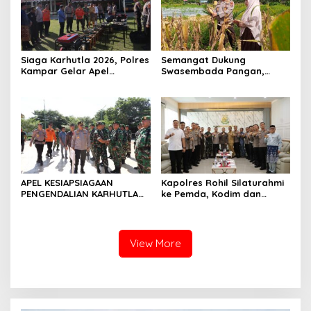
Siaga Karhutla 2026, Polres
Semangat Dukung
Kampar Gelar Apel
Swasembada Pangan,
Bersama TNI dan Instansi
Kapolsek Kampar Turun
Terkait
Langsung Panen Jagung di
Sendayan
APEL KESIAPSIAGAAN
Kapolres Rohil Silaturahmi
PENGENDALIAN KARHUTLA
ke Pemda, Kodim dan
KABUPATEN ROKAN HILIR
Kejari, Perkuat Sinergitas
TAHUN 2026, PERKUAT
dan Soliditas Antar Instansi
SINERGI HADAPI MUSIM
KEMARAU DAN POTENSI EL
View More
NINO