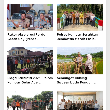
a
s
i
p
o
s
Rakor Akselerasi Perda
Polres Kampar Serahkan
Green City (Perda
Jembatan Merah Putih
Lingkungan) Kota
Presisi Hasil Renovasi ke
Pekanbaru Bersama Dinas
Warga Pulau Jambu Kuok
Lingkungan Hidup Kota
Pekanbaru dan Tim Pakar
Siaga Karhutla 2026, Polres
Semangat Dukung
Kampar Gelar Apel
Swasembada Pangan,
Bersama TNI dan Instansi
Kapolsek Kampar Turun
Terkait
Langsung Panen Jagung di
Sendayan