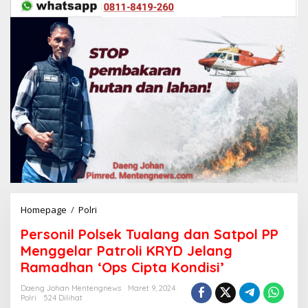
Homepage
/
Polri
P
e
Personil Polsek Tualang dan Satpol PP
r
s
Menggelar Patroli KRYD Jelang
o
Ramadhan ‘Ops Cipta Kondisi’
n
i
Daeng Johan Mentengnews
Maret 9, 2024
l
Polri
524 Dilihat