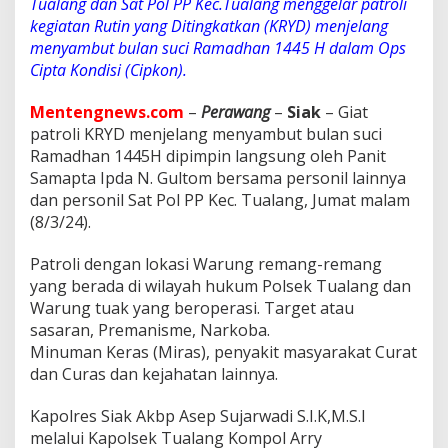
Tualang dan Sat Pol PP Kec.Tualang menggelar patroli
e
n
kegiatan Rutin yang Ditingkatkan (KRYD) menjelang
g
menyambut bulan suci Ramadhan 1445 H dalam Ops
g
Cipta Kondisi (Cipkon).
e
l
Mentengnews.com
–
Perawang
–
Siak
– Giat
a
r
patroli KRYD menjelang menyambut bulan suci
P
Ramadhan 1445H dipimpin langsung oleh Panit
a
Samapta Ipda N. Gultom bersama personil lainnya
t
dan personil Sat Pol PP Kec. Tualang, Jumat malam
r
o
(8/3/24).
l
i
Patroli dengan lokasi Warung remang-remang
K
yang berada di wilayah hukum Polsek Tualang dan
R
Warung tuak yang beroperasi. Target atau
Y
D
sasaran, Premanisme, Narkoba.
J
Minuman Keras (Miras), penyakit masyarakat Curat
e
dan Curas dan kejahatan lainnya.
l
a
Kapolres Siak Akbp Asep Sujarwadi S.I.K,M.S.I
n
g
melalui Kapolsek Tualang Kompol Arry