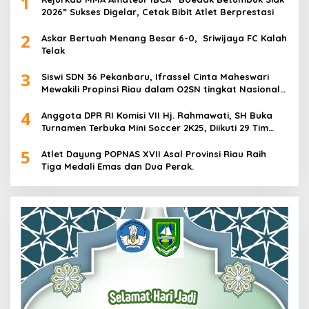
1
2026” Sukses Digelar, Cetak Bibit Atlet Berprestasi
2
Askar Bertuah Menang Besar 6-0, Sriwijaya FC Kalah
Telak
3
Siswi SDN 36 Pekanbaru, Ifrassel Cinta Maheswari
Mewakili Propinsi Riau dalam O2SN tingkat Nasional
2025 di Cabor Senam Putri
4
Anggota DPR RI Komisi VII Hj. Rahmawati, SH Buka
Turnamen Terbuka Mini Soccer 2K25, Diikuti 29 Tim
Pria dan Wanita di Kalimantan Utara
5
Atlet Dayung POPNAS XVII Asal Provinsi Riau Raih
Tiga Medali Emas dan Dua Perak.