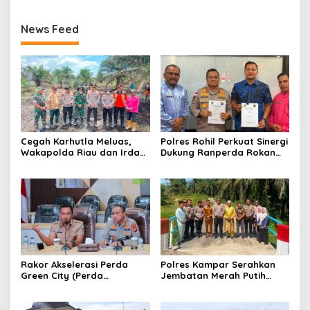
News Feed
Cegah Karhutla Meluas,
Polres Rohil Perkuat Sinergi
Wakapolda Riau dan Irdam
Dukung Ranperda Rokan
XIX/TT Turun Langsung
Hilir Hijau untuk Lingkungan
Padamkan Api di Pasir
Berkelanjutan
Limau Kapas
Rakor Akselerasi Perda
Polres Kampar Serahkan
Green City (Perda
Jembatan Merah Putih
Lingkungan) Kota
Presisi Hasil Renovasi ke
Pekanbaru Bersama Dinas
Warga Pulau Jambu Kuok
Lingkungan Hidup Kota