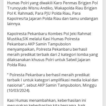
m
Humas Polri yang diwakili Karo Penmas Brigjen Pol
p
Trunoyudo Wisnu Andiko, Wakapolda Riau Brigjen
l
Pol K. Rahmadi, Para PJU Polda Riau, Para
i
Kapolres/ta Jajaran Polda Riau dan tamu undangan
f
i
lainnya.
k
a
Kapolresta Pekanbaru Kombes Pol Jeki Rahmat
s
Mustika,SIK melalui Kasi Humas Polresta
i
Pekanbaru AKP Samin Tampubolon
M
e
menyampaikan, Polresta Pekanbaru berhasil
d
meraih predikat terbaik dari 2 kategori lomba yang
i
dilaksanakan khusus Polri untuk Satwil Jajaran
a
Polda Riau.
” Polresta Pekanbaru berhasil meraih predikat
terbaik I untuk kategori amplifikasi media lokal dan
nasional “, sebut AKP Samin Tampubolon, Minggu
(10/03/2024).
Kasi Humas menambahkan, keberhasilan ini
merupakan keberhasilan kita bersama, baik