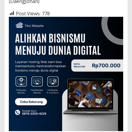
(DaengJohan)
Post Views:
778