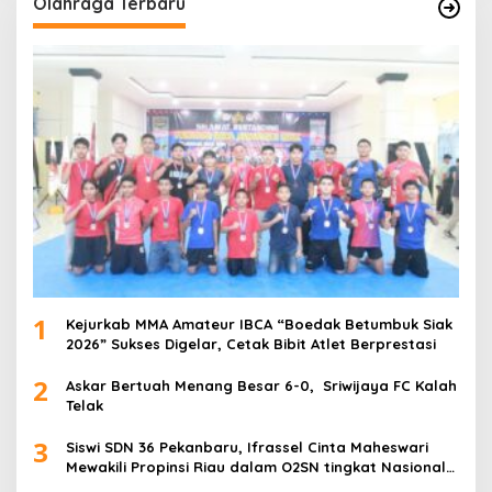
Olahraga Terbaru
1
Kejurkab MMA Amateur IBCA “Boedak Betumbuk Siak
2026” Sukses Digelar, Cetak Bibit Atlet Berprestasi
2
Askar Bertuah Menang Besar 6-0, Sriwijaya FC Kalah
Telak
3
Siswi SDN 36 Pekanbaru, Ifrassel Cinta Maheswari
Mewakili Propinsi Riau dalam O2SN tingkat Nasional
2025 di Cabor Senam Putri