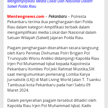
Mengamplifikasi Media Lokal Dan Nasional Dalam
a
a
Satwil Polda Riau
n
D
Mentengnews.com
–
Pekanbaru
– Polresta
a
Pekanbaru terima dua penghargaan dari Polda
r
Riau dalam kategori Amplifikasi terbaik dalam
i
P
mengamplifikasi media Lokal dan Nasional dalam
o
Satuan Wilayah (Satwil) Jajaran Polda Riau.
l
d
Piagam penghargaan diserahkan secara langsung
a
oleh Karo Penmas Divhumas Polri Brigjen Pol
R
i
Trunoyudo Wisnu Andiko didampingi Kapolda Riau
a
Irjen Pol Muhammad Iqbal kepada Kapolresta
u
Pekanbaru Kombes Pol Jeki Rahmat Mustika,SIK
K
saat mengumumkan pemenang Lomba Karya
a
t
Jurnalistik (LKJ) di Mall Living World Jalan T. Tuanku
e
Tambusai kota Pekanbaru pada hari Sabtu 09
g
Maret 2024.
o
r
Dalam penyerahan piagam tersebut dihadiri oleh
i
A
Kapolda Riau Irjen Pol Muhammad Iqbal, Kadiv