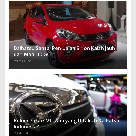
Daihatsu Santai Penjualan Sirion Kalah Jauh
dari Mobil LCGC
3505 Dilihat
Belum Pakai CVT, Apa yang Ditakuti Daihatsu
Indonesia?
3504 Dilihat