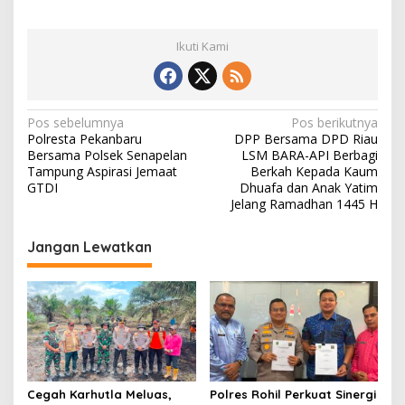
Ikuti Kami
N
Pos sebelumnya
Pos berikutnya
Polresta Pekanbaru
DPP Bersama DPD Riau
a
Bersama Polsek Senapelan
LSM BARA-API Berbagi
v
Tampung Aspirasi Jemaat
Berkah Kepada Kaum
GTDI
Dhuafa dan Anak Yatim
i
Jelang Ramadhan 1445 H
g
Jangan Lewatkan
a
s
i
p
o
s
Cegah Karhutla Meluas,
Polres Rohil Perkuat Sinergi