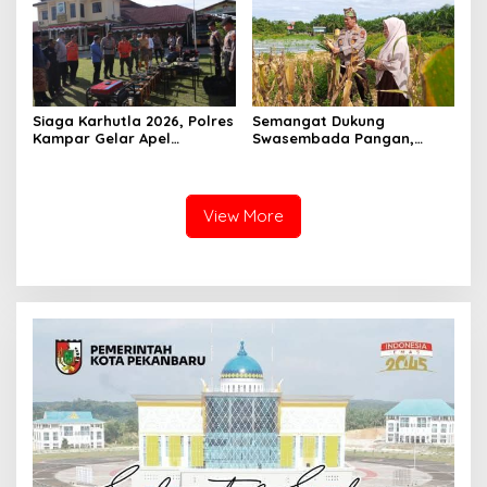
Pekanbaru dan Tim Pakar
Siaga Karhutla 2026, Polres
Semangat Dukung
Kampar Gelar Apel
Swasembada Pangan,
Bersama TNI dan Instansi
Kapolsek Kampar Turun
Terkait
Langsung Panen Jagung di
Sendayan
View More