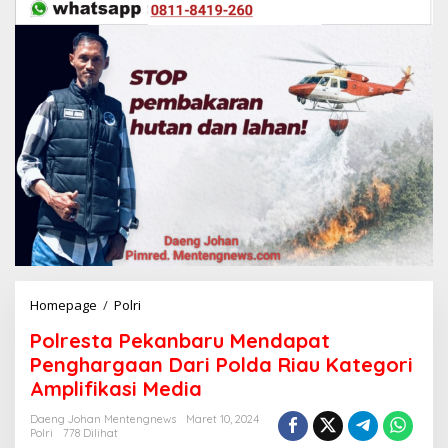
Homepage
/
Polri
P
o
Polresta Pekanbaru Mendapat
l
r
Penghargaan Dari Polda Riau Kategori
e
Amplifikasi Media
s
t
Daeng Johan Mentengnews
Maret 10, 2024
a
Polri
778 Dilihat