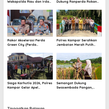
Wakapolda Riau dan Irdam
Dukung Ranperda Rokan
XIX/TT Turun Langsung
Hilir Hijau untuk Lingkungan
Padamkan Api di Pasir
Berkelanjutan
Limau Kapas
Rakor Akselerasi Perda
Polres Kampar Serahkan
Green City (Perda
Jembatan Merah Putih
Lingkungan) Kota
Presisi Hasil Renovasi ke
Pekanbaru Bersama Dinas
Warga Pulau Jambu Kuok
Lingkungan Hidup Kota
Pekanbaru dan Tim Pakar
Siaga Karhutla 2026, Polres
Semangat Dukung
Kampar Gelar Apel
Swasembada Pangan,
Bersama TNI dan Instansi
Kapolsek Kampar Turun
Terkait
Langsung Panen Jagung di
Sendayan
Tinggalkan Balasan