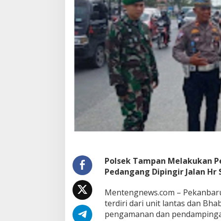
n
P
e
n
e
r
t
i
p
a
n
P
e
d
a
n
g
a
Polsek Tampan Melakukan P
n
Pedangang Dipingir Jalan Hr
g
D
Mentengnews.com – Pekanbaru
i
p
terdiri dari unit lantas dan B
i
pengamanan dan pendampinga
n