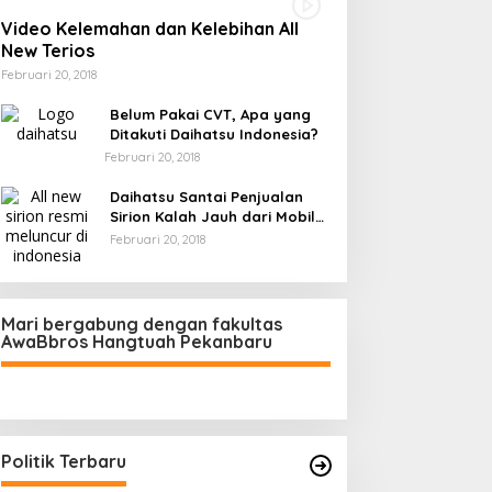
Video Kelemahan dan Kelebihan All
New Terios
Februari 20, 2018
Belum Pakai CVT, Apa yang
Ditakuti Daihatsu Indonesia?
Februari 20, 2018
Daihatsu Santai Penjualan
Sirion Kalah Jauh dari Mobil
LCGC
Februari 20, 2018
Mari bergabung dengan fakultas
AwaBbros Hangtuah Pekanbaru
Polresta Pekanbaru Tes Urine 101
Personel, Tegaskan Komitmen
Bersih Narkoba
Di Politik, Polri
|
Februari 23, 2026
Politik Terbaru