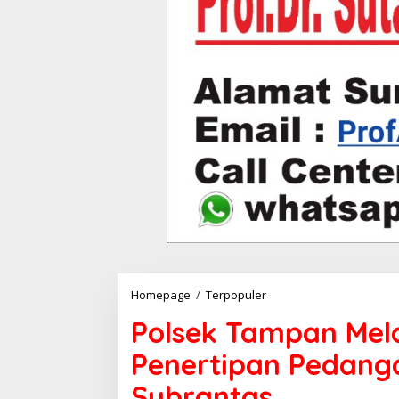
Homepage
/
Terpopuler
P
o
Polsek Tampan Me
l
s
Penertipan Pedanga
e
k
Subrantas
T