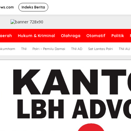
ews.com
Indeks Berita
aerah
Hukum & Kriminal
Olahraga
Otomatif
Politik
nkumham
TNI
Polri – Pemilu Damai
TNI AD
Sat Lantas Polri
TNI AU