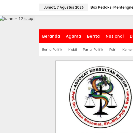
L
e
Jumat, 7 Agustus 2026
Box Redaksi Mentengn
w
a
tutup
t
i
k
Beranda
Agama
Berita
Nasional
D
e
k
Berita Politik
Mobil
Partai Politik
Polri
Keme
o
n
t
e
n