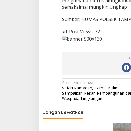
Pengamanan terus ditingkatkan 
semaksimal mungkin.Ungkap.
Sumber: HUMAS POLSEK TAM
Post Views:
722
I
N
Pos sebelumnya
Safari Ramadan, Camat Kulim
a
Sampaikan Pesan Pembangunan da
v
Waspada Lingkungan
i
Jangan Lewatkan
g
a