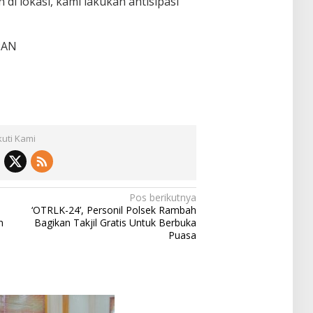
di lokasi, kami lakukan antisipasi
PAN
kuti Kami
Pos berikutnya
‘OTRLK-24’, Personil Polsek Rambah
n
Bagikan Takjil Gratis Untuk Berbuka
Puasa