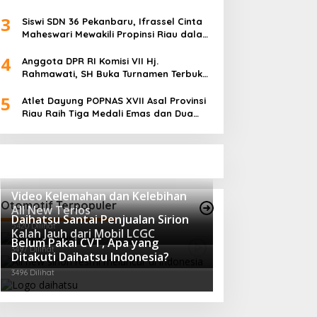
3
Siswi SDN 36 Pekanbaru, Ifrassel Cinta
Maheswari Mewakili Propinsi Riau dalam
O2SN tingkat Nasional 2025 di Cabor
4
Senam Putri
Anggota DPR RI Komisi VII Hj.
Rahmawati, SH Buka Turnamen Terbuka
Mini Soccer 2K25, Diikuti 29 Tim Pria dan
5
Wanita di Kalimantan Utara
Atlet Dayung POPNAS XVII Asal Provinsi
Riau Raih Tiga Medali Emas dan Dua
Perak.
Video Kelemahan dan Kelebihan
Otomotif Terpopuler
All New Terios
Daihatsu Santai Penjualan Sirion
5420 Dilihat
Kalah Jauh dari Mobil LCGC
Belum Pakai CVT, Apa yang
3497 Dilihat
Ditakuti Daihatsu Indonesia?
3496 Dilihat