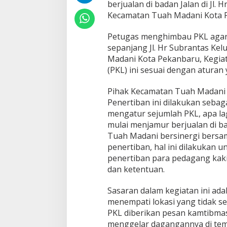
berjualan di badan Jalan di Jl.
g
Kecamatan Tuah Madani Kota Pe
i
r
J
Petugas menghimbau PKL agar ti
a
sepanjang Jl. Hr Subrantas Ke
l
Madani Kota Pekanbaru, Kegia
a
(PKL) ini sesuai dengan aturan 
n
H
r
Pihak Kecamatan Tuah Madani
S
Penertiban ini dilakukan seba
u
mengatur sejumlah PKL, apa la
b
mulai menjamur berjualan di b
r
a
Tuah Madani bersinergi bersa
n
penertiban, hal ini dilakukan
t
penertiban para pedagang kaki
a
dan ketentuan.
s
Sasaran dalam kegiatan ini ad
menempati lokasi yang tidak se
PKL diberikan pesan kamtibma
menggelar dagangannya di te