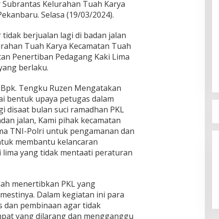
 Hr Subrantas Kelurahan Tuah Karya
kanbaru. Selasa (19/03/2024).
dak berjualan lagi di badan jalan
lurahan Tuah Karya Kecamatan Tuah
tan Penertiban Pedagang Kaki Lima
yang berlaku.
 Bpk. Tengku Ruzen Mengatakan
gai bentuk upaya petugas dalam
gi disaat bulan suci ramadhan PKL
adan jalan, Kami pihak kecamatan
ma TNI-Polri untuk pengamanan dan
 untuk membantu kelancaran
 lima yang tidak mentaati peraturan
alah menertibkan PKL yang
mestinya. Dalam kegiatan ini para
s dan pembinaan agar tidak
mpat yang dilarang dan mengganggu