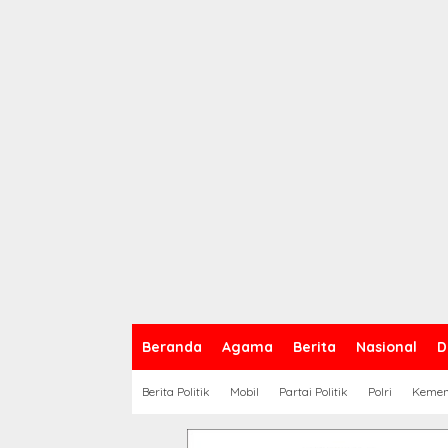
Beranda
Agama
Berita
Nasional
D
Berita Politik
Mobil
Partai Politik
Polri
Keme