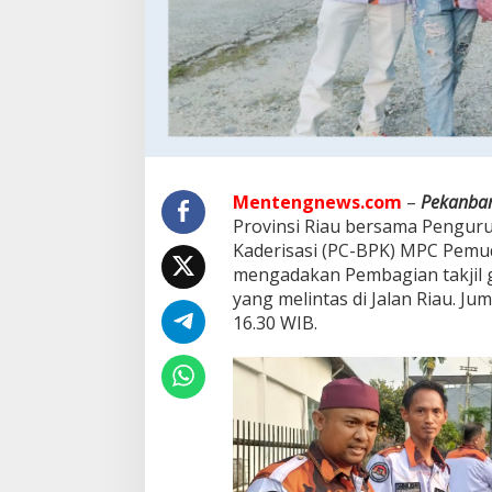
a
P
e
k
a
n
b
a
r
u
Mentengnews.com
–
Pekanba
B
a
Provinsi Riau bersama Pengur
g
Kaderisasi (PC-BPK) MPC Pemud
i
mengadakan Pembagian takjil 
k
yang melintas di Jalan Riau. Jum
a
16.30 WIB.
n
T
a
k
j
i
l
'
J