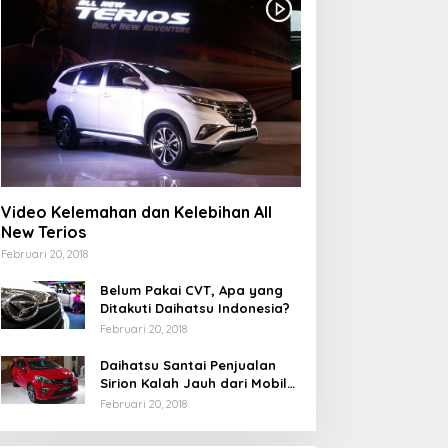
Video Kelemahan dan Kelebihan All
New Terios
Februari 20, 2018
Belum Pakai CVT, Apa yang
Ditakuti Daihatsu Indonesia?
Februari 20, 2018
Daihatsu Santai Penjualan
Sirion Kalah Jauh dari Mobil
LCGC
Februari 20, 2018