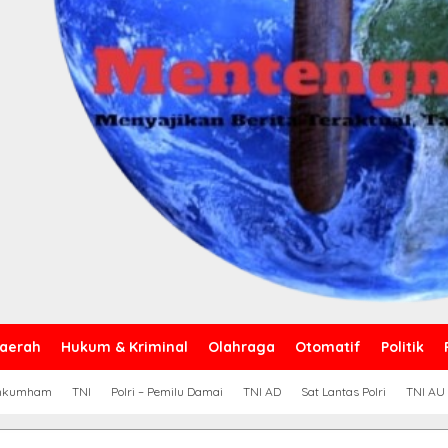
aerah
Hukum & Kriminal
Olahraga
Otomatif
Politik
nkumham
TNI
Polri – Pemilu Damai
TNI AD
Sat Lantas Polri
TNI AU