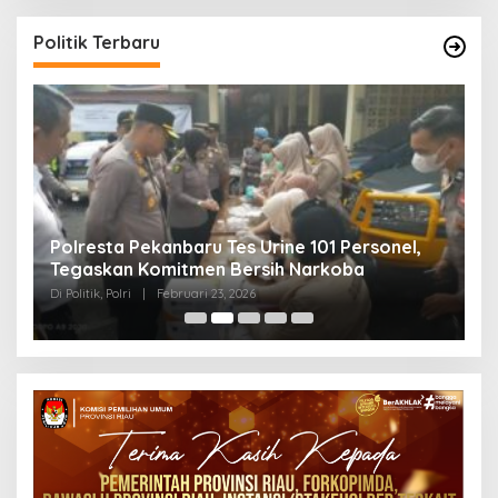
Politik Terbaru
Polresta Pekanbaru Tes Urine 101 Personel,
P
Tegaskan Komitmen Bersih Narkoba
S
Di Politik, Polri
|
Februari 23, 2026
Di 