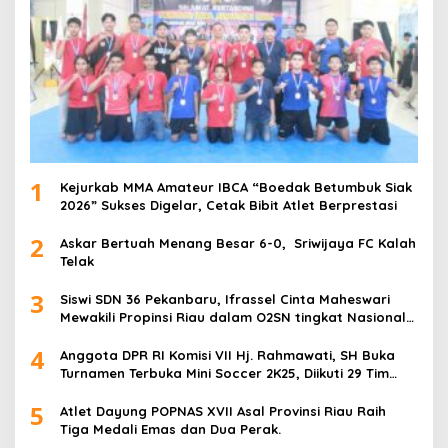
1
Kejurkab MMA Amateur IBCA “Boedak Betumbuk Siak
2026” Sukses Digelar, Cetak Bibit Atlet Berprestasi
2
Askar Bertuah Menang Besar 6-0, Sriwijaya FC Kalah
Telak
3
Siswi SDN 36 Pekanbaru, Ifrassel Cinta Maheswari
Mewakili Propinsi Riau dalam O2SN tingkat Nasional
2025 di Cabor Senam Putri
4
Anggota DPR RI Komisi VII Hj. Rahmawati, SH Buka
Turnamen Terbuka Mini Soccer 2K25, Diikuti 29 Tim
Pria dan Wanita di Kalimantan Utara
5
Atlet Dayung POPNAS XVII Asal Provinsi Riau Raih
Tiga Medali Emas dan Dua Perak.