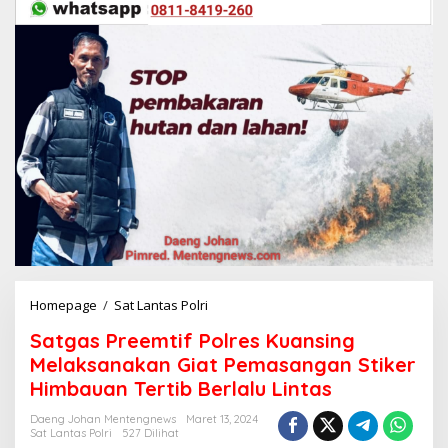
Homepage
/
Sat Lantas Polri
S
a
Satgas Preemtif Polres Kuansing
t
g
Melaksanakan Giat Pemasangan Stiker
a
Himbauan Tertib Berlalu Lintas
s
P
Daeng Johan Mentengnews
Maret 13, 2024
r
Sat Lantas Polri
527 Dilihat