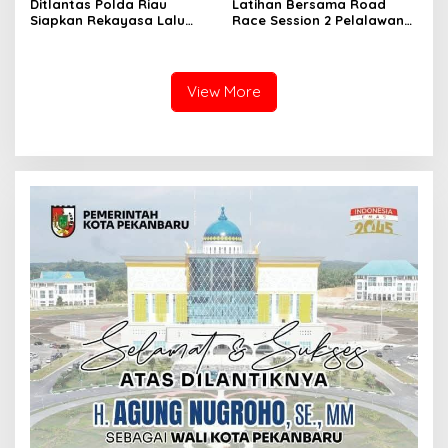
Ditlantas Polda Riau
Latihan Bersama Road
Siapkan Rekayasa Lalu
Race Session 2 Pelalawan
Lintas untuk Pekerjaan
Sukses Digelar, Wadah
Sambungan Tol Permai–Tol
Pembinaan Pembalap
Lingkar Pekanbaru,
Muda, Cegah Balap Liar
Keselamatan Masyarakat
dan Gerakkan Ekonomi
View More
Jadi Prioritas
UMKM