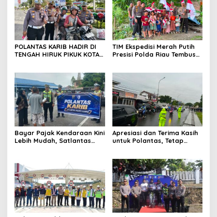
POLANTAS KARIB HADIR DI
TIM Ekspedisi Merah Putih
TENGAH HIRUK PIKUK KOTA
Presisi Polda Riau Tembus
PEKANBARU, DITLANTAS
Pedalaman Talang Mamak
POLDA RIAU KOBARKAN
Kobarkan Semangat Merah
SEMANGAT KESELAMATAN,
Putih Hadirkan Kepedulian
NASIONALISME DAN GREEN
Nyata untuk Negeri
POLICING JELANG HUT KE-81
RI
Bayar Pajak Kendaraan Kini
Apresiasi dan Terima Kasih
Lebih Mudah, Satlantas
untuk Polantas, Tetap
Polres Kampar Ajak
Mengabdi di Tengah
Masyarakat Manfaatkan
Guyuran Hujan
Program Pemutihan