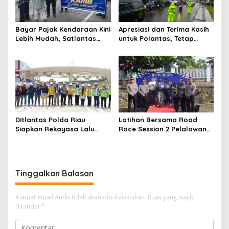
RI
Bayar Pajak Kendaraan Kini
Apresiasi dan Terima Kasih
Lebih Mudah, Satlantas
untuk Polantas, Tetap
Polres Kampar Ajak
Mengabdi di Tengah
Masyarakat Manfaatkan
Guyuran Hujan
Program Pemutihan
Ditlantas Polda Riau
Latihan Bersama Road
Siapkan Rekayasa Lalu
Race Session 2 Pelalawan
Lintas untuk Pekerjaan
Sukses Digelar, Wadah
Sambungan Tol Permai–Tol
Pembinaan Pembalap
Lingkar Pekanbaru,
Muda, Cegah Balap Liar
Keselamatan Masyarakat
dan Gerakkan Ekonomi
Tinggalkan Balasan
Jadi Prioritas
UMKM
Alamat email Anda tidak akan dipublikasikan.
Ruas yang wajib
ditandai
*