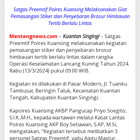
s
a
Satgas Preemtif Polres Kuansing Melaksanakan Giat
n
Pemasangan Stiker dan Penyebaran Brosur Himbauan
a
Tertib Berlalu Lintas
k
a
n
Mentengnews.com
–
Kuantan Singingi
– Satgas
G
Preemtif Polres Kuansing melaksanakan kegiatan
i
pemasangan stiker dan penyebaran brosur
a
himbauan tertib berlalu lintas dalam rangka
t
P
Operasi Keselamatan Lancang Kuning Tahun 2024.
e
Rabu (13/3/2024) pukul 09.00 WIB.
m
a
Kegiatan ini dilakukan di Pasar Modern, Jl. Tuanku
s
Tambusai, Beringin Taluk, Kecamatan Kuantan
a
n
Tengah, Kabupaten Kuantan Singingi.
g
a
Kapolres Kuansing AKBP Pangucap Priyo Soegito,
n
S.I.K.,M.H., kepada wartawan melalui Kasat Lantas
S
Polres Kuansing AKP Boy Setiawan, S.AP, M.Si,
t
i
mengatakan, “Kegiatan tersebut melibatkan 3
k
personel Satgas Preemtif, yaitu Aiptu Mastur,