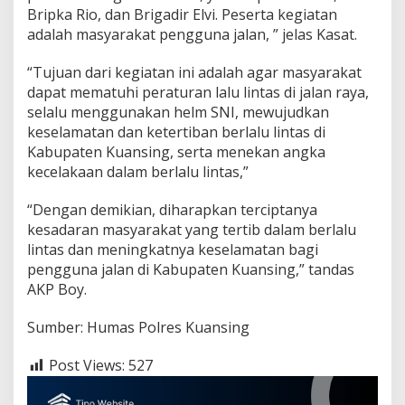
e
Bripka Rio, dan Brigadir Elvi. Peserta kegiatan
r
adalah masyarakat pengguna jalan, ” jelas Kasat.
H
i
m
“Tujuan dari kegiatan ini adalah agar masyarakat
b
dapat mematuhi peraturan lalu lintas di jalan raya,
a
selalu menggunakan helm SNI, mewujudkan
u
keselamatan dan ketertiban berlalu lintas di
a
Kabupaten Kuansing, serta menekan angka
n
T
kecelakaan dalam berlalu lintas,”
e
r
“Dengan demikian, diharapkan terciptanya
t
kesadaran masyarakat yang tertib dalam berlalu
i
lintas dan meningkatnya keselamatan bagi
b
B
pengguna jalan di Kabupaten Kuansing,” tandas
e
AKP Boy.
r
l
Sumber: Humas Polres Kuansing
a
l
u
Post Views:
527
L
i