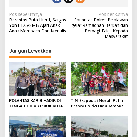
N
Pos sebelumnya
Pos berikutnya
Berantas Buta Huruf, Satgas
Satlantas Polres Pelalawan
a
Yonif 125/SMB Ajari Anak-
gelar Ramadhan Berkah dan
v
Anak Membaca Dan Menulis
Berbagi Takjil Kepada
Masyarakat
i
g
Jangan Lewatkan
a
s
i
p
o
s
POLANTAS KARIB HADIR DI
TIM Ekspedisi Merah Putih
TENGAH HIRUK PIKUK KOTA
Presisi Polda Riau Tembus
PEKANBARU, DITLANTAS
Pedalaman Talang Mamak
POLDA RIAU KOBARKAN
Kobarkan Semangat Merah
SEMANGAT KESELAMATAN,
Putih Hadirkan Kepedulian
NASIONALISME DAN GREEN
Nyata untuk Negeri
POLICING JELANG HUT KE-81