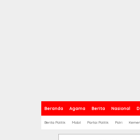
Beranda
Agama
Berita
Nasional
D
Berita Politik
Mobil
Partai Politik
Polri
Keme