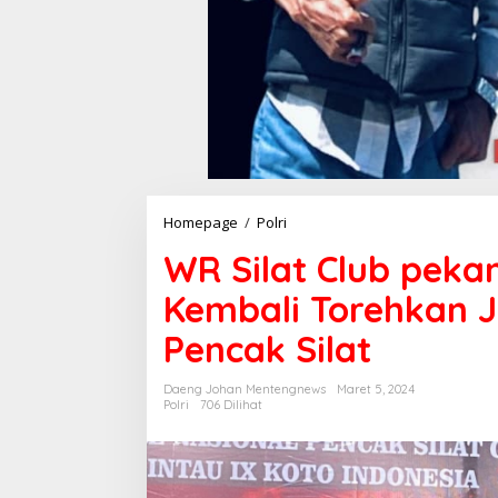
Homepage
/
Polri
W
R
WR Silat Club pek
S
i
Kembali Torehkan 
l
a
Pencak Silat
t
C
l
Daeng Johan Mentengnews
Maret 5, 2024
u
Polri
706 Dilihat
b
p
e
k