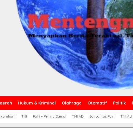
aerah
Hukum & Kriminal
Olahraga
Otomatif
Politik
nkumham
TNI
Polri – Pemilu Damai
TNI AD
Sat Lantas Polri
TNI AU