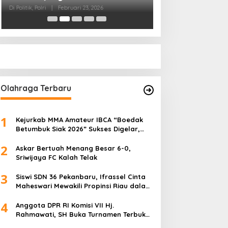
Pihak Kemana?
Di Politik
|
Januari 18, 
Olahraga Terbaru
1
Kejurkab MMA Amateur IBCA “Boedak
Betumbuk Siak 2026” Sukses Digelar,
Cetak Bibit Atlet Berprestasi
2
Askar Bertuah Menang Besar 6-0,
Sriwijaya FC Kalah Telak
3
Siswi SDN 36 Pekanbaru, Ifrassel Cinta
Maheswari Mewakili Propinsi Riau dalam
O2SN tingkat Nasional 2025 di Cabor
4
Senam Putri
Anggota DPR RI Komisi VII Hj.
Rahmawati, SH Buka Turnamen Terbuka
Mini Soccer 2K25, Diikuti 29 Tim Pria dan