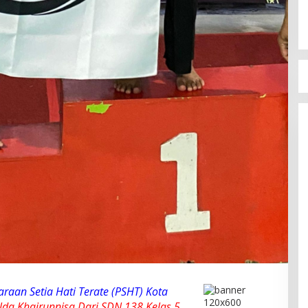
raan Setia Hati Terate (PSHT) Kota
lda Khairunnisa Dari SDN 138 Kelas 5