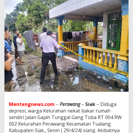
W
a
r
g
a
K
e
l
u
r
a
h
a
n
P
e
r
a
w
a
Mentengnews.com
–
Perawang
–
Siak
– Diduga
n
depresi, warga Kelurahan nekat bakar rumah
g
sendiri Jalan Gajah Tunggal Gang Toba RT 004 RW
B
002 Kelurahan Perawang Kecamatan Tualang
a
k
Kabupaten Siak., Senin ( 29/4/24) siang. Akibatnya