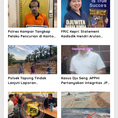
i
p
o
s
Polres Kampar Tangkap
FRIC Kepri: Statement
Pelaku Pencurian di Kantor
Kadisdik Hendri Arulan
Balai Penyuluhan
Melukai Nurani Bangsa
Indonesia
Polsek Tapung Tindak
Kasus Dju Seng :APPHI
Lanjuti Laporan
Pertanyakan Integritas JPU
Masyarakat Terkait
Kejagung dan Dugaan
Penambangan Ilegal di
“Main Mata” Kroni Eks-
Desa Bencah Kelubi
Jampidsus