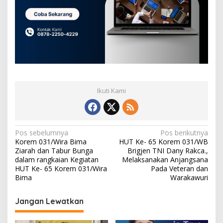
Ikuti Kami
N
Pos sebelumnya
Pos berikutnya
Korem 031/Wira Bima
HUT Ke- 65 Korem 031/WB
a
Ziarah dan Tabur Bunga
Brigjen TNI Dany Rakca.,
v
dalam rangkaian Kegiatan
Melaksanakan Anjangsana
HUT Ke- 65 Korem 031/Wira
Pada Veteran dan
i
Bima
Warakawuri
g
Jangan Lewatkan
a
s