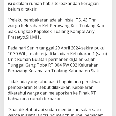
a
isi didalam rumah habis terbakar dan kerugian
r
belum di taksir.
R
u
“Pelaku pembakaran adalah inisial TS, 43 Thn,
m
a
warga Kelurahan Kel. Perawang Kec. Tualang Kab.
h
Siak, ungkap Kapolsek Tualang Kompol Arry
S
Prasetyo.SH.MH .
e
n
Pada hari Senin tanggal 29 April 2024 sekira pukul
d
i
10.30 Wib, telah terjadi kejadian Kebakaran 1 (satu)
r
Unit Rumah Bulatan permanen di Jalan Gajah
i
Tunggal Gang Toba RT 004 RW 002 Kelurahan
Perawang Kecamatan Tualang Kabupaten Siak
Tidak ada yang tahu pasti bagaimana peristiwa
pembakaran tersebut dilakukan. Kebakaran
diketahui warga dan melaporkan ke Pihak RT
bahwa ada rumah terbakar.
“Saat diketahui api sudah membesar, salah satu
warga inisiatif langsung menghubungi pemadam