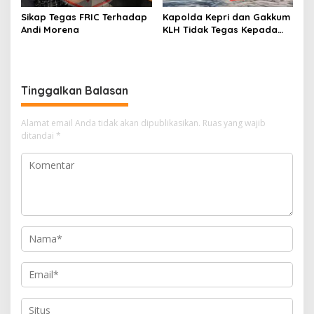
Sikap Tegas FRIC Terhadap
Kapolda Kepri dan Gakkum
Andi Morena
KLH Tidak Tegas Kepada
Korporasi Pencucian Pasir
dan Penimbunan Pesisir di
Teluk Mata Ikan
Tinggalkan Balasan
Alamat email Anda tidak akan dipublikasikan.
Ruas yang wajib
ditandai
*