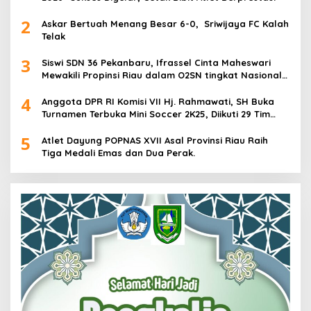
2
Askar Bertuah Menang Besar 6-0, Sriwijaya FC Kalah
Telak
3
Siswi SDN 36 Pekanbaru, Ifrassel Cinta Maheswari
Mewakili Propinsi Riau dalam O2SN tingkat Nasional
2025 di Cabor Senam Putri
4
Anggota DPR RI Komisi VII Hj. Rahmawati, SH Buka
Turnamen Terbuka Mini Soccer 2K25, Diikuti 29 Tim
Pria dan Wanita di Kalimantan Utara
5
Atlet Dayung POPNAS XVII Asal Provinsi Riau Raih
Tiga Medali Emas dan Dua Perak.