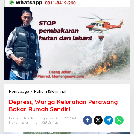
Homepage
/
Hukum & Kriminal
D
e
Depresi, Warga Kelurahan Perawang
p
r
Bakar Rumah Sendiri
e
s
Daeng Johan Mentengnews
April 29, 2024
Hukum & Kriminal
728 Dilihat
i
,