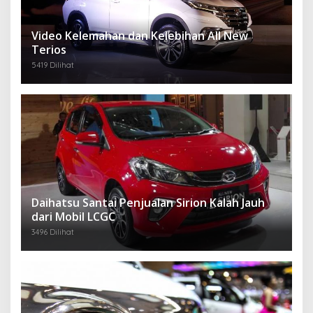
Video Kelemahan dan Kelebihan All New
Terios
5419 Dilihat
Daihatsu Santai Penjualan Sirion Kalah Jauh
dari Mobil LCGC
3496 Dilihat