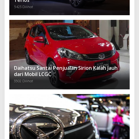
Terios
5423 Dilihat
Daihatsu Santai Penjualan Sirion Kalah Jauh
dari Mobil LCGC
3502 Dilihat