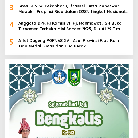
3
Siswi SDN 36 Pekanbaru, Ifrassel Cinta Maheswari
Mewakili Propinsi Riau dalam O2SN tingkat Nasional
2025 di Cabor Senam Putri
4
Anggota DPR RI Komisi VII Hj. Rahmawati, SH Buka
Turnamen Terbuka Mini Soccer 2K25, Diikuti 29 Tim
Pria dan Wanita di Kalimantan Utara
5
Atlet Dayung POPNAS XVII Asal Provinsi Riau Raih
Tiga Medali Emas dan Dua Perak.