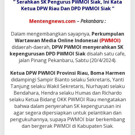
P
” Serahkan SK Pengurus PWMOI Siak, Ini Kata
e
Ketua DPW Riau Dan DPD PWMOI Siak “
n
g
Mentengnews.com
– Pekanbaru :
u
r
Dalam mengembangkan sayapnya,
Perkumpulan
u
s
Wartawan Media Online Indonesai
(PWMOI)
P
didaerah-daerah,
DPW
PWMOI menyerahkan SK
W
kepengurusan DPD PWMOI Siak
disalah satu cafe,
M
jalan Pinang Pekanbaru, Sabtu (20/4/2024).
O
I
S
Ketua DPW PWMOI Provinsi Riau, Boma Harmen
i
didampingi Sampir Bianto selaku Sekretaris, Yanti
a
Tanjung selaku Wakil Sekretaris, Nurhayati selaku
k
Bendahara, Hendra selaku Humas dan Richardo
selaku Ketua Bidang OKK PWMOI Riau mengatakan
bahwa dalam penyerahan SK kepengurusan ini
agar segera dipersiapkan untuk pelantikan dan
pengukuhannya, supaya PWMOI biar berkembang
dan bergerak PWMOI di Kabupaten Siak.