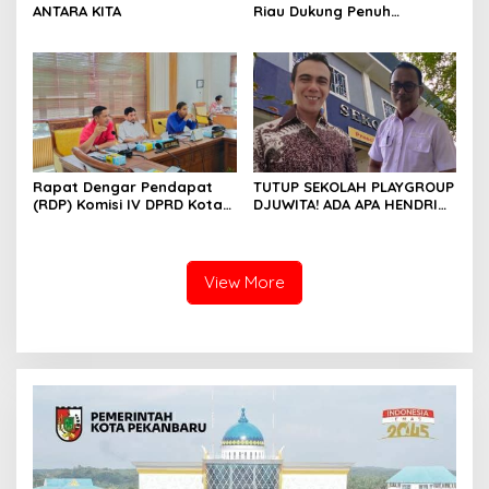
ANTARA KITA
Riau Dukung Penuh
Penerbitan Buku Sejarah
Perjuangan Lahirnya
Kabupaten Kepulauan
Meranti
Rapat Dengar Pendapat
TUTUP SEKOLAH PLAYGROUP
(RDP) Komisi IV DPRD Kota
DJUWITA! ADA APA HENDRI
Batam terkait polemik
ARULAN BELA MATI-MATIAN ?
Sekolah Djuwita
View More