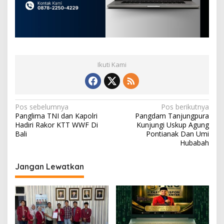
Ikuti Kami
N
Pos sebelumnya
Pos berikutnya
Panglima TNI dan Kapolri
Pangdam Tanjungpura
a
Hadiri Rakor KTT WWF Di
Kunjungi Uskup Agung
v
Bali
Pontianak Dan Umi
Hubabah
i
g
Jangan Lewatkan
a
s
i
p