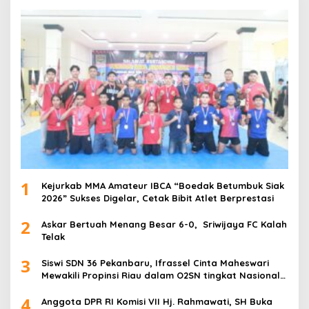
1
Kejurkab MMA Amateur IBCA “Boedak Betumbuk Siak
2026” Sukses Digelar, Cetak Bibit Atlet Berprestasi
2
Askar Bertuah Menang Besar 6-0, Sriwijaya FC Kalah
Telak
3
Siswi SDN 36 Pekanbaru, Ifrassel Cinta Maheswari
Mewakili Propinsi Riau dalam O2SN tingkat Nasional
2025 di Cabor Senam Putri
4
Anggota DPR RI Komisi VII Hj. Rahmawati, SH Buka