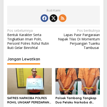
Ikuti Kami
N
Pos sebelumnya
Pos berikutnya
Bentuk Karakter Serta
Lapas Pasir Pangaraian
a
Tingkatkan Iman Polri,
Napak Tilas Di Momentum
v
Personil Polres Rohul Rutin
Perjuangan Tuanku
Ikuti Gelar Binrohtal
Tambusai
i
g
Jangan Lewatkan
a
s
i
p
o
s
SATRES NARKOBA POLRES
Polsek Tambang Tangkap
ROHIL UNGKAP PEREDARAN
Dua Pelaku Narkoba di
SABU 39,84 GRAM, SATU
Desa Koto Perambahan,