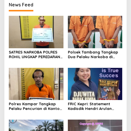
News Feed
SATRES NARKOBA POLRES
Polsek Tambang Tangkap
ROHIL UNGKAP PEREDARAN
Dua Pelaku Narkoba di
SABU 39,84 GRAM, SATU
Desa Koto Perambahan,
TERSANGKA DIAMANKAN
Sita Puluhan Sabu-sabu
Siap Edar
Polres Kampar Tangkap
FRIC Kepri: Statement
Pelaku Pencurian di Kantor
Kadisdik Hendri Arulan
Balai Penyuluhan
Melukai Nurani Bangsa
Indonesia