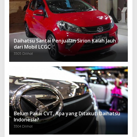
Daihatsu Santai Penjualan Sirion Kalah Jauh
dari Mobil LCGC
3505 Dilihat
Belum Pakai CVT, Apa yang Ditakuti Daihatsu
Indonesia?
3504 Dilihat