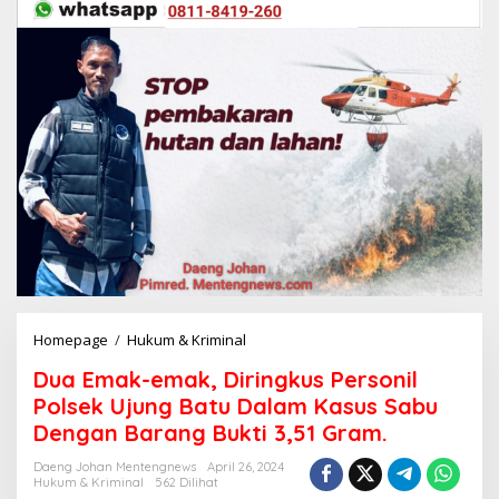
Homepage
/
Hukum & Kriminal
D
u
Dua Emak-emak, Diringkus Personil
a
E
Polsek Ujung Batu Dalam Kasus Sabu
m
Dengan Barang Bukti 3,51 Gram.
a
k
Daeng Johan Mentengnews
April 26, 2024
-
Hukum & Kriminal
562 Dilihat