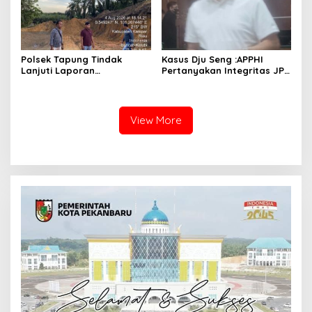
Polsek Tapung Tindak
Kasus Dju Seng :APPHI
Lanjuti Laporan
Pertanyakan Integritas JPU
Masyarakat Terkait
Kejagung dan Dugaan
Penambangan Ilegal di
“Main Mata” Kroni Eks-
Desa Bencah Kelubi
Jampidsus
View More