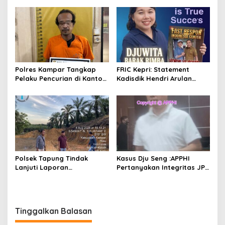
TERSANGKA DIAMANKAN
Sita Puluhan Sabu-sabu
Siap Edar
Polres Kampar Tangkap
FRIC Kepri: Statement
Pelaku Pencurian di Kantor
Kadisdik Hendri Arulan
Balai Penyuluhan
Melukai Nurani Bangsa
Indonesia
Polsek Tapung Tindak
Kasus Dju Seng :APPHI
Lanjuti Laporan
Pertanyakan Integritas JPU
Masyarakat Terkait
Kejagung dan Dugaan
Penambangan Ilegal di
“Main Mata” Kroni Eks-
Desa Bencah Kelubi
Jampidsus
Tinggalkan Balasan