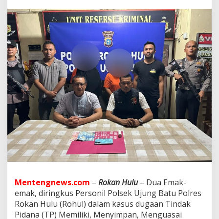
e
m
a
k
,
D
i
r
i
n
g
k
u
s
P
e
r
s
o
n
i
Mentengnews.com
–
Rokan Hulu
– Dua Emak-
l
emak, diringkus Personil Polsek Ujung Batu Polres
P
o
Rokan Hulu (Rohul) dalam kasus dugaan Tindak
l
Pidana (TP) Memiliki, Menyimpan, Menguasai