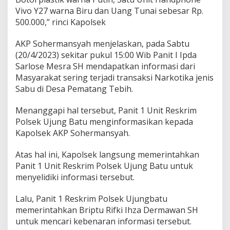
u
Vivo Y27 warna Biru dan Uang Tunai sebesar Rp.
D
e
500.000,” rinci Kapolsek
n
g
AKP Sohermansyah menjelaskan, pada Sabtu
a
(20/4/2023) sekitar pukul 15:00 Wib Panit I Ipda
n
Sarlose Mesra SH mendapatkan informasi dari
B
a
Masyarakat sering terjadi transaksi Narkotika jenis
r
Sabu di Desa Pematang Tebih.
a
n
Menanggapi hal tersebut, Panit 1 Unit Reskrim
g
Polsek Ujung Batu menginformasikan kepada
B
u
Kapolsek AKP Sohermansyah.
k
t
Atas hal ini, Kapolsek langsung memerintahkan
i
Panit 1 Unit Reskrim Polsek Ujung Batu untuk
3
menyelidiki informasi tersebut.
,
5
1
Lalu, Panit 1 Reskrim Polsek Ujungbatu
G
memerintahkan Briptu Rifki Ihza Dermawan SH
r
untuk mencari kebenaran informasi tersebut.
a