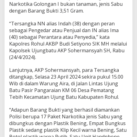
s
Narkotika Golongan I bukan tanaman, jenis Sabu
e
dengan Barang Bukti 3,51 Gram.
k
U
j
“Tersangka NN alias Indah (38) dengan peran
u
sebagai Pengedar atau Penjual dan IN alias Ima
n
(40) sebagai Perantara atau Penyedia,” kata
g
Kapolres Rohul AKBP Budi Setiyono SIK MH melalui
B
Kapolsek Ujungbatu AKP Sohermansyah SH, Rabu
a
t
(24/4/2024).
u
D
Lanjutnya, AKP Sohermansyah, para Tersangka
a
ditangkap, Selasa 23 April 2024 sekira pukul 15.00
l
Wib di dalam Warung Aira, di Jalan Lintas Ujung
a
m
Batu Pasir Pangaraian KM 06 Desa Pematang
K
Tebih Kecamatan Ujung Batu Kabupaten Rohul.
a
s
“Adapun Barang Bukti yang berhasil diamankan
u
Polisi berupa 17 Paket Narkotika jenis Sabu yang
s
S
dibungkus dengan Plastik Bening, Empat Bungkus
a
Plastik sedang plastik Klip Kecil warna Bening, Satu
b
Botol plastik warna Putih, Satu Unit Handphone