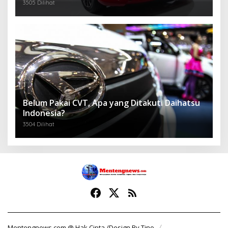
3505 Dilihat
Belum Pakai CVT, Apa yang Ditakuti Daihatsu
Indonesia?
3504 Dilihat
Mentengnews.com @ Hak Cipta /Design By Tino