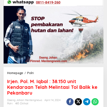
Homepage
/
Polri
I
r
Irjen. Pol. M. Iqbal : 38.150 unit
j
e
Kendaraan Telah Melintasi Tol Balik ke
n
Pekanbaru
.
P
Daeng Johan Mentengnews
April 14, 2024
o
Polri
485 Dilihat