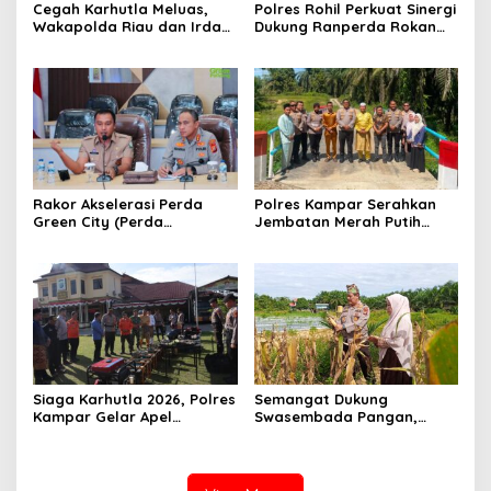
Cegah Karhutla Meluas,
Polres Rohil Perkuat Sinergi
Wakapolda Riau dan Irdam
Dukung Ranperda Rokan
XIX/TT Turun Langsung
Hilir Hijau untuk Lingkungan
Padamkan Api di Pasir
Berkelanjutan
Limau Kapas
Rakor Akselerasi Perda
Polres Kampar Serahkan
Green City (Perda
Jembatan Merah Putih
Lingkungan) Kota
Presisi Hasil Renovasi ke
Pekanbaru Bersama Dinas
Warga Pulau Jambu Kuok
Lingkungan Hidup Kota
Pekanbaru dan Tim Pakar
Siaga Karhutla 2026, Polres
Semangat Dukung
Kampar Gelar Apel
Swasembada Pangan,
Bersama TNI dan Instansi
Kapolsek Kampar Turun
Terkait
Langsung Panen Jagung di
Sendayan