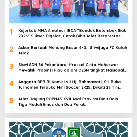
1
Kejurkab MMA Amateur IBCA “Boedak Betumbuk Siak
2026” Sukses Digelar, Cetak Bibit Atlet Berprestasi
2
Askar Bertuah Menang Besar 6-0, Sriwijaya FC Kalah
Telak
3
Siswi SDN 36 Pekanbaru, Ifrassel Cinta Maheswari
Mewakili Propinsi Riau dalam O2SN tingkat Nasional
2025 di Cabor Senam Putri
4
Anggota DPR RI Komisi VII Hj. Rahmawati, SH Buka
Turnamen Terbuka Mini Soccer 2K25, Diikuti 29 Tim
Pria dan Wanita di Kalimantan Utara
5
Atlet Dayung POPNAS XVII Asal Provinsi Riau Raih
Tiga Medali Emas dan Dua Perak.