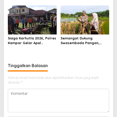
Lingkungan) Kota
Presisi Hasil Renovasi ke
Pekanbaru Bersama Dinas
Warga Pulau Jambu Kuok
Lingkungan Hidup Kota
Pekanbaru dan Tim Pakar
Siaga Karhutla 2026, Polres
Semangat Dukung
Kampar Gelar Apel
Swasembada Pangan,
Bersama TNI dan Instansi
Kapolsek Kampar Turun
Terkait
Langsung Panen Jagung di
Sendayan
Tinggalkan Balasan
Alamat email Anda tidak akan dipublikasikan.
Ruas yang wajib
ditandai
*