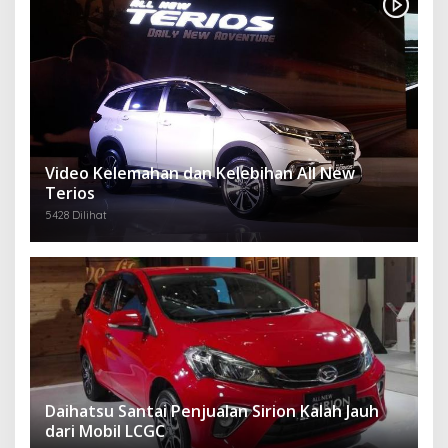
Video Kelemahan dan Kelebihan All New
Terios
5428 Dilihat
Daihatsu Santai Penjualan Sirion Kalah Jauh
dari Mobil LCGC