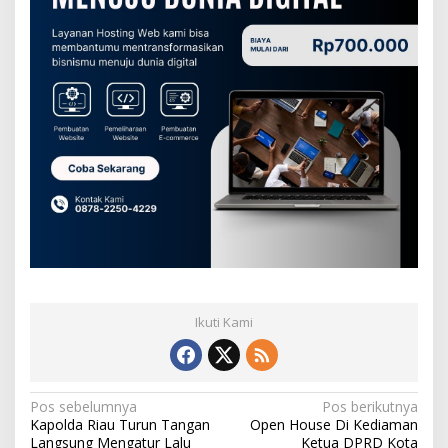
Ikuti Kami
N
Pos sebelumnya
Pos berikutnya
Kapolda Riau Turun Tangan
Open House Di Kediaman
a
Langsung Mengatur Lalu
Ketua DPRD Kota