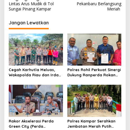
v
Lintas Arus Mudik di Tol
Pekanbaru Berlangsung
Sungai Pinang Kampar
Meriah
i
g
Jangan Lewatkan
a
s
i
p
o
s
Cegah Karhutla Meluas,
Polres Rohil Perkuat Sinergi
Wakapolda Riau dan Irdam
Dukung Ranperda Rokan
XIX/TT Turun Langsung
Hilir Hijau untuk Lingkungan
Padamkan Api di Pasir
Berkelanjutan
Limau Kapas
Rakor Akselerasi Perda
Polres Kampar Serahkan
Green City (Perda
Jembatan Merah Putih