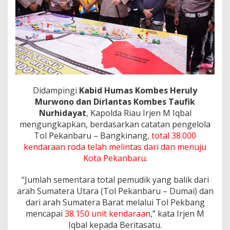
k
k
e
P
e
k
a
n
b
a
Didampingi
Kabid Humas Kombes Heruly
r
Murwono dan Dirlantas Kombes Taufik
u
Nurhidayat
, Kapolda Riau Irjen M Iqbal
mengungkapkan, berdasarkan catatan pengelola
Tol Pekanbaru – Bangkinang,
total 38.000
kendaraan roda telah melintas dari dan menuju
Kota Pekanbaru
.
“Jumlah sementara total pemudik yang balik dari
arah Sumatera Utara (Tol Pekanbaru – Dumai) dan
dari arah Sumatera Barat melalui Tol Pekbang
mencapai
38.150 unit kendaraan
,” kata Irjen M
Iqbal kepada Beritasatu.