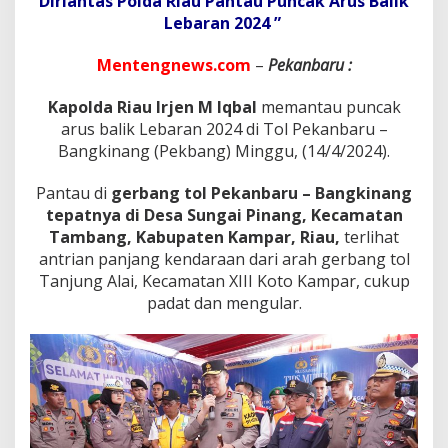
Dirlantas Polda Riau Pantau Puncak Arus Balik
r
a
Lebaran 2024 ”
a
n
Mentengnews.com
–
Pekanbaru :
T
e
Kapolda Riau Irjen M Iqbal
memantau puncak
l
arus balik Lebaran 2024 di Tol Pekanbaru –
a
h
Bangkinang (Pekbang) Minggu, (14/4/2024).
M
e
Pantau di
gerbang tol Pekanbaru – Bangkinang
l
tepatnya di Desa Sungai Pinang, Kecamatan
i
Tambang, Kabupaten Kampar, Riau,
terlihat
n
t
antrian panjang kendaraan dari arah gerbang tol
a
Tanjung Alai, Kecamatan XIII Koto Kampar, cukup
s
padat dan mengular.
i
T
o
l
B
a
l
i