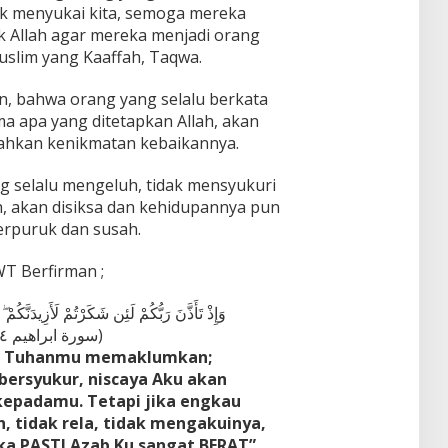
ak menyukai kita, semoga mereka
k Allah agar mereka menjadi orang
uslim yang Kaaffah, Taqwa.
n, bahwa orang yang selalu berkata
a apa yang ditetapkan Allah, akan
ahkan kenikmatan kebaikannya.
ng selalu mengeluh, tidak mensyukuri
h, akan disiksa dan kehidupannya pun
erpuruk dan susah.
WT Berfirman ;
وَإِذْ تَأَذَّنَ رَبُّكُمْ لَئِن شَكَرْتُمْ لَأَزِيدَنَّكُم
(سورة ابراهيم ١٤ الاية ٧)
ka Tuhanmu memaklumkan;
bersyukur, niscaya Aku akan
padamu. Tetapi jika engkau
 tidak rela, tidak mengakuinya,
ka PASTI Azab Ku sangat BERAT”.