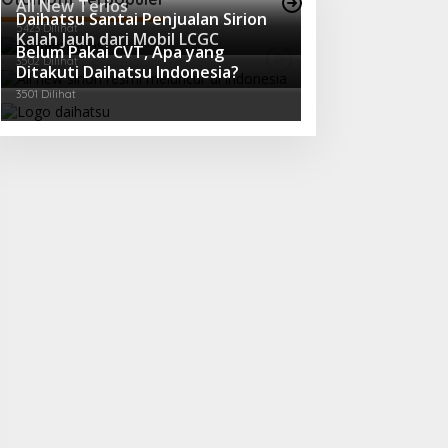
All New Terios
Daihatsu Santai Penjualan Sirion
5423 Dilihat
Kalah Jauh dari Mobil LCGC
Belum Pakai CVT, Apa yang
3502 Dilihat
Ditakuti Daihatsu Indonesia?
3501 Dilihat