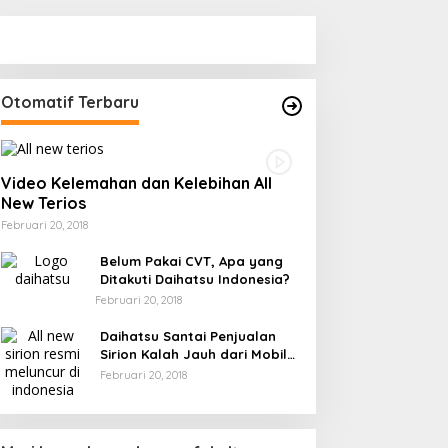
Otomatif Terbaru
Video Kelemahan dan Kelebihan All
New Terios
Februari 20, 2018
Belum Pakai CVT, Apa yang
Ditakuti Daihatsu Indonesia?
Februari 20, 2018
Daihatsu Santai Penjualan
Sirion Kalah Jauh dari Mobil
LCGC
Februari 20, 2018