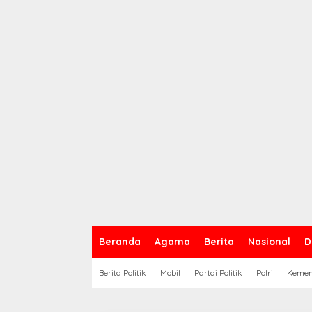
Beranda
Agama
Berita
Nasional
D
Berita Politik
Mobil
Partai Politik
Polri
Keme