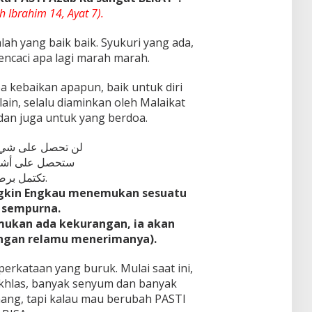
h Ibrahim 14, Ayat 7).
lah yang baik baik. Syukuri yang ada,
ncaci apa lagi marah marah.
a kebaikan apapun, baik untuk diri
ain, selalu diaminkan oleh Malaikat
dan juga untuk yang berdoa.
لن تحصل على شيء ك
ستحصل على أشيا
تكتمل برضاك.
ungkin Engkau menemukan sesuatu
 sempurna.
mukan ada kekurangan, ia akan
ngan relamu menerimanya).
 perkataan yang buruk. Mulai saat ini,
ikhlas, banyak senyum dan banyak
ang, tapi kalau mau berubah PASTI