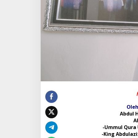
A
G
I
M
A
R
A
H
M
A
R
A
H
Oleh
Abdul 
A
-Ummul Qura 
-King Abdulazi