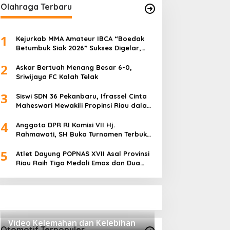
Olahraga Terbaru
1
Kejurkab MMA Amateur IBCA “Boedak
Betumbuk Siak 2026” Sukses Digelar,
Cetak Bibit Atlet Berprestasi
2
Askar Bertuah Menang Besar 6-0,
Sriwijaya FC Kalah Telak
3
Siswi SDN 36 Pekanbaru, Ifrassel Cinta
Maheswari Mewakili Propinsi Riau dalam
O2SN tingkat Nasional 2025 di Cabor
4
Senam Putri
Anggota DPR RI Komisi VII Hj.
Rahmawati, SH Buka Turnamen Terbuka
Mini Soccer 2K25, Diikuti 29 Tim Pria dan
5
Wanita di Kalimantan Utara
Atlet Dayung POPNAS XVII Asal Provinsi
Riau Raih Tiga Medali Emas dan Dua
Perak.
Video Kelemahan dan Kelebihan
Otomotif Terpopuler