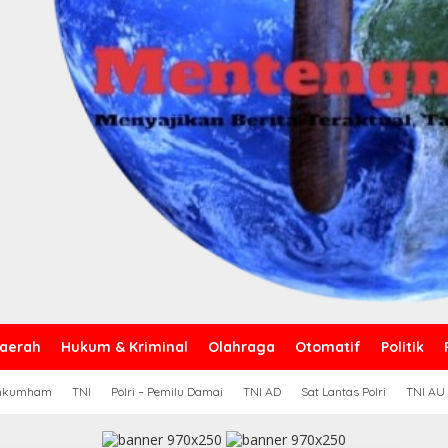
aerah
Hukum & Kriminal
Olahraga
Otomatif
Politik
nkumham
TNI
Polri – Pemilu Damai
TNI AD
Sat Lantas Polri
TNI AU