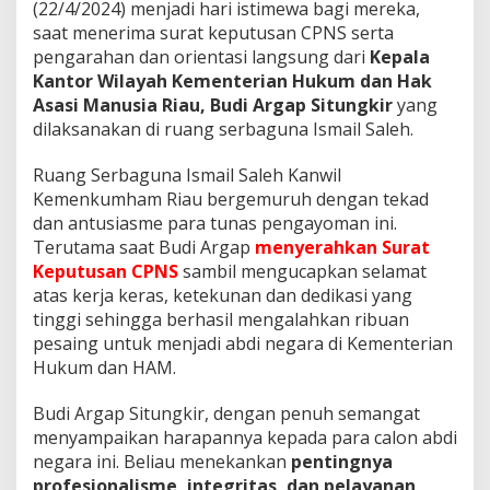
A
(22/4/2024) menjadi hari istimewa bagi mereka,
r
saat menerima surat keputusan CPNS serta
a
pengarahan dan orientasi langsung dari
Kepala
h
Kantor Wilayah Kementerian Hukum dan Hak
a
n
Asasi Manusia Riau, Budi Argap Situngkir
yang
K
dilaksanakan di ruang serbaguna Ismail Saleh.
e
p
Ruang Serbaguna Ismail Saleh Kanwil
a
Kemenkumham Riau bergemuruh dengan tekad
d
a
dan antusiasme para tunas pengayoman ini.
3
Terutama saat Budi Argap
menyerahkan Surat
2
Keputusan CPNS
sambil mengucapkan selamat
C
atas kerja keras, ketekunan dan dedikasi yang
P
tinggi sehingga berhasil mengalahkan ribuan
N
S
pesaing untuk menjadi abdi negara di Kementerian
B
Hukum dan HAM.
a
r
Budi Argap Situngkir, dengan penuh semangat
u
menyampaikan harapannya kepada para calon abdi
K
e
negara ini. Beliau menekankan
pentingnya
m
profesionalisme, integritas, dan pelayanan