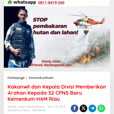
Homepage
/
Kemenkumham
K
a
Kakanwil dan Kepala Divisi Memberikan
k
a
Arahan Kepada 32 CPNS Baru
n
Kemenkum HAM Riau
w
i
Daeng Johan Mentengnews
April 25, 2024
l
Kemenkumham
683 Dilihat