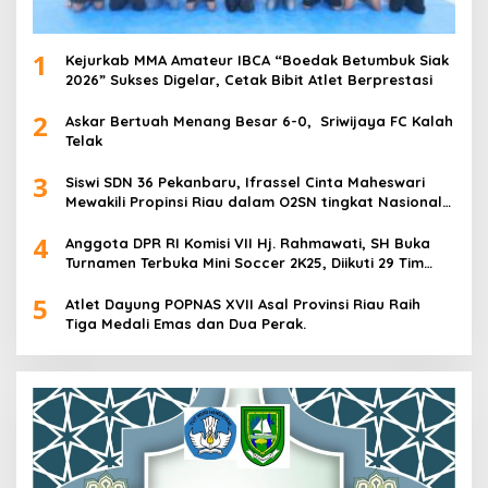
1
Kejurkab MMA Amateur IBCA “Boedak Betumbuk Siak
2026” Sukses Digelar, Cetak Bibit Atlet Berprestasi
2
Askar Bertuah Menang Besar 6-0, Sriwijaya FC Kalah
Telak
3
Siswi SDN 36 Pekanbaru, Ifrassel Cinta Maheswari
Mewakili Propinsi Riau dalam O2SN tingkat Nasional
2025 di Cabor Senam Putri
4
Anggota DPR RI Komisi VII Hj. Rahmawati, SH Buka
Turnamen Terbuka Mini Soccer 2K25, Diikuti 29 Tim
Pria dan Wanita di Kalimantan Utara
5
Atlet Dayung POPNAS XVII Asal Provinsi Riau Raih
Tiga Medali Emas dan Dua Perak.