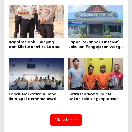
Andrianto Desak Segera
dan Persiapan Remisi 17
Copot Kalapas!
Agustus
Kapolres Rohil Kunjungi
Lapas Pekanbaru Intensif
dan Silaturahmi ke Lapas
Lakukan Pengejaran Warga
Kelas IIA Bagan Siapiapi,
Binaan yang Melarikan Diri,
Perkuat Sinergitas dan
Libatkan Tim Gabungan
Kolaborasi Antar instansi
Lapas, Kanwil, dan
Kepolisian
Lapas Narkotika Rumbai
Satresnarkoba Polres
Ikuti Apel Bersama Awal
Rokan Hilir Ungkap Kasus
Bulan Kementerian
Peredaran Sabu 8,8 Gram,
Dua Tersangka Diamankan
View More