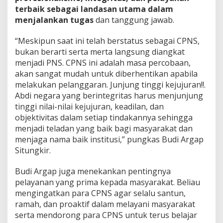
e
terbaik sebagai landasan utama dalam
n
menjalankan tugas
dan tanggung jawab.
k
u
m
“Meskipun saat ini telah berstatus sebagai CPNS,
H
bukan berarti serta merta langsung diangkat
A
menjadi PNS. CPNS ini adalah masa percobaan,
M
akan sangat mudah untuk diberhentikan apabila
R
i
melakukan pelanggaran. Junjung tinggi kejujuran!!.
a
Abdi negara yang berintegritas harus menjunjung
u
tinggi nilai-nilai kejujuran, keadilan, dan
objektivitas dalam setiap tindakannya sehingga
menjadi teladan yang baik bagi masyarakat dan
menjaga nama baik institusi,” pungkas Budi Argap
Situngkir.
Budi Argap juga menekankan pentingnya
pelayanan yang prima kepada masyarakat. Beliau
mengingatkan para CPNS agar selalu santun,
ramah, dan proaktif dalam melayani masyarakat
serta mendorong para CPNS untuk terus belajar