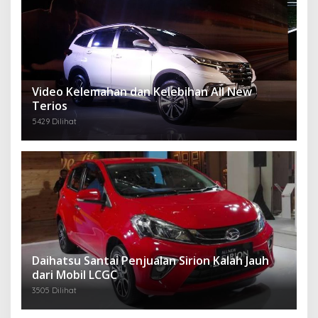
Video Kelemahan dan Kelebihan All New
Terios
5429 Dilihat
Daihatsu Santai Penjualan Sirion Kalah Jauh
dari Mobil LCGC
3505 Dilihat