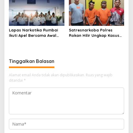
Kepolisian
Lapas Narkotika Rumbai
Satresnarkoba Polres
Ikuti Apel Bersama Awal
Rokan Hilir Ungkap Kasus
Bulan Kementerian
Peredaran Sabu 8,8 Gram,
Dua Tersangka Diamankan
Tinggalkan Balasan
Alamat email Anda tidak akan dipublikasikan.
Ruas yang wajib
ditandai
*