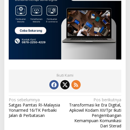
Ikuti Kami
N
Pos sebelumnya
Pos berikutnya
Satgas Pamtas RI-Malaysia
Transformasi ke Era Digital,
a
Yonarmed 16/TK Perbaiki
Apkowil Kodam XII/Tpr Ikuti
v
Jalan di Perbatasan
Pengembangan
Kemampuan Komunikasi
i
Dari Sterad