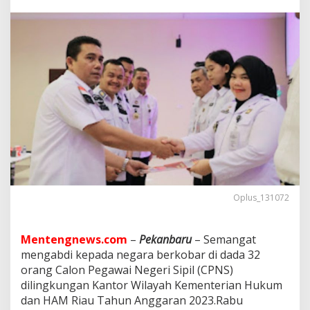
d
a
n
K
e
p
a
l
a
D
i
v
i
s
i
M
Oplus_131072
e
m
b
e
Mentengnews.com
–
Pekanbaru
– Semangat
r
mengabdi kepada negara berkobar di dada 32
i
orang Calon Pegawai Negeri Sipil (CPNS)
k
dilingkungan Kantor Wilayah Kementerian Hukum
a
dan HAM Riau Tahun Anggaran 2023.Rabu
n