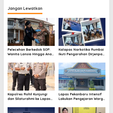
g
Jangan Lewatkan
a
s
i
p
o
s
Pelecehan Berkedok SOP:
Kalapas Narkotika Rumbai
Wanita Lansia Hingga Anak
Ikuti Pengarahan Dirjenpas,
Digerayangi, Agus
Fokus Penguatan Integritas
Andrianto Desak Segera
dan Persiapan Remisi 17
Copot Kalapas!
Agustus
Kapolres Rohil Kunjungi
Lapas Pekanbaru Intensif
dan Silaturahmi ke Lapas
Lakukan Pengejaran Warga
Kelas IIA Bagan Siapiapi,
Binaan yang Melarikan Diri,
Perkuat Sinergitas dan
Libatkan Tim Gabungan
Kolaborasi Antar instansi
Lapas, Kanwil, dan