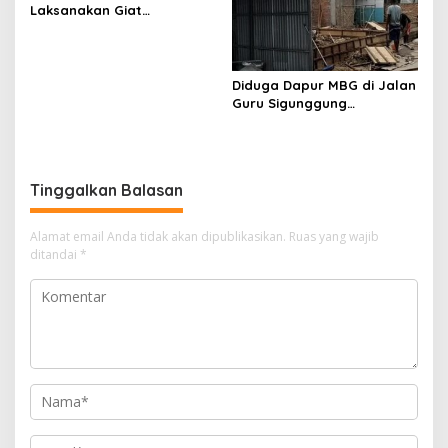
Laksanakan Giat
Diduga dari Hasil Ilegal
Pemantauan, Penyiraman
Logging
dan Pengecekan Jagung
Pipil di Desa Aur Cina.
Diduga Dapur MBG di Jalan
Guru Sigunggung
Beraktivitas Tidak Sesuai
SOP, Selain itu Warga
Keluhkan Bau Limbah yang
Menyengat.
Tinggalkan Balasan
Alamat email Anda tidak akan dipublikasikan.
Ruas yang wajib
ditandai
*