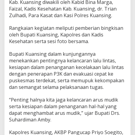
Kab. Kuansing diwakili oleh Kabid Bina Marga,
P
e
Faizal, Kadis Kesehatan Kab. Kuansing, dr. Trian
l
Zulhadi, Para Kasat dan Kasi Polres Kuansing.
a
y
Rangkaian kegiatan meliputi pemberian bingkisan
a
oleh Bupati Kuansing, Kapolres dan Kadis
n
a
Kesehatan serta sesi foto bersama.
n
I
Bupati Kuansing dalam kunjungannya
n
menekankan pentingnya kelancaran lalu lintas,
u
kesiapan dalam penanganan kecelakaan lalu lintas
m
a
dengan penerapan P3K dan evakuasi cepat ke
n
puskesmas terdekat, serta memupuk kekompakan
dan semangat selama pelaksanaan tugas.
“Penting halnya kita jaga kelancaran arus mudik
serta kesiapan dalam penanganan hal-hal yang
dapat menghambat arus mudik,” ujar Bupati Drs.
Suhardiman Amby.
Kapolres Kuansing, AKBP Pangucap Priyo Soegito,