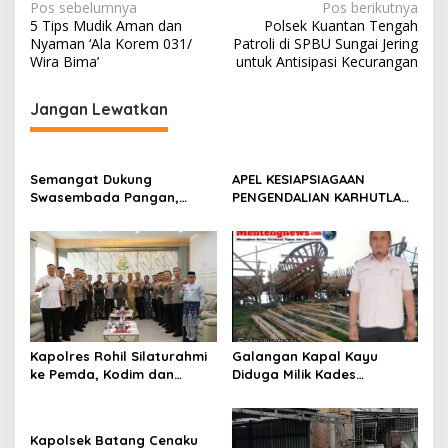
N
Pos sebelumnya
Pos berikutnya
5 Tips Mudik Aman dan
Polsek Kuantan Tengah
a
Nyaman ‘Ala Korem 031/
Patroli di SPBU Sungai Jering
v
Wira Bima’
untuk Antisipasi Kecurangan
i
Jangan Lewatkan
g
a
s
Semangat Dukung
APEL KESIAPSIAGAAN
Swasembada Pangan,
PENGENDALIAN KARHUTLA
i
Kapolsek Kampar Turun
KABUPATEN ROKAN HILIR
p
Langsung Panen Jagung di
TAHUN 2026, PERKUAT
Sendayan
SINERGI HADAPI MUSIM
o
KEMARAU DAN POTENSI EL
s
NINO
Kapolres Rohil Silaturahmi
Galangan Kapal Kayu
ke Pemda, Kodim dan
Diduga Milik Kades
Kejari, Perkuat Sinergitas
Serapung Bernama Rocki
dan Soliditas Antar Instansi
Menuai Sorotan,
Masyarakat Menilai Bahan
Kapolsek Batang Cenaku
Material Kapal Kayu