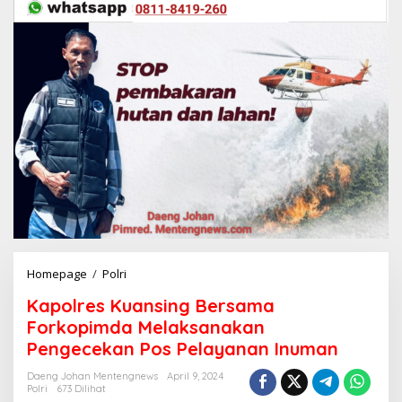
Homepage
/
Polri
K
a
Kapolres Kuansing Bersama
p
o
Forkopimda Melaksanakan
l
Pengecekan Pos Pelayanan Inuman
r
e
Daeng Johan Mentengnews
April 9, 2024
s
Polri
673 Dilihat