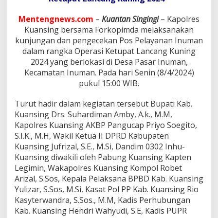
M
e
Mentengnews.com
–
Kuantan Singingi
– Kapolres
l
a
Kuansing bersama Forkopimda melaksanakan
k
kunjungan dan pengecekan Pos Pelayanan Inuman
s
dalam rangka Operasi Ketupat Lancang Kuning
a
2024 yang berlokasi di Desa Pasar Inuman,
n
Kecamatan Inuman. Pada hari Senin (8/4/2024)
a
k
pukul 15:00 WIB.
a
n
Turut hadir dalam kegiatan tersebut Bupati Kab.
P
Kuansing Drs. Suhardiman Amby, A.k., M.M,
e
Kapolres Kuansing AKBP Pangucap Priyo Soegito,
n
g
S.I.K., M.H, Wakil Ketua II DPRD Kabupaten
e
Kuansing Jufrizal, S.E., M.Si, Dandim 0302 Inhu-
c
Kuansing diwakili oleh Pabung Kuansing Kapten
e
Legimin, Wakapolres Kuansing Kompol Robet
k
a
Arizal, S.Sos, Kepala Pelaksana BPBD Kab. Kuansing
n
Yulizar, S.Sos, M.Si, Kasat Pol PP Kab. Kuansing Rio
P
Kasyterwandra, S.Sos., M.M, Kadis Perhubungan
o
Kab. Kuansing Hendri Wahyudi, S.E, Kadis PUPR
s