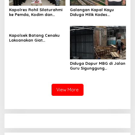
Kapolres Rohil Silaturahmi
Galangan Kapal Kayu
ke Pemda, Kodim dan
Diduga Milik Kades
Kejari, Perkuat Sinergitas
Serapung Bernama Rocki
dan Soliditas Antar Instansi
Menuai Sorotan,
Masyarakat Menilai Bahan
Material Kapal Kayu
Kapolsek Batang Cenaku
Diduga dari Hasil Ilegal
Laksanakan Giat
Logging
Pemantauan, Penyiraman
dan Pengecekan Jagung
Pipil di Desa Aur Cina.
Diduga Dapur MBG di Jalan
Guru Sigunggung
Beraktivitas Tidak Sesuai
SOP, Selain itu Warga
Keluhkan Bau Limbah yang
Menyengat.
View More