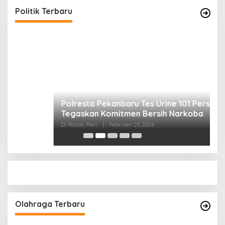
Di Politik, Polri
|
Februari 23, 2026
Politik Terbaru
P
S
Di 
Olahraga Terbaru