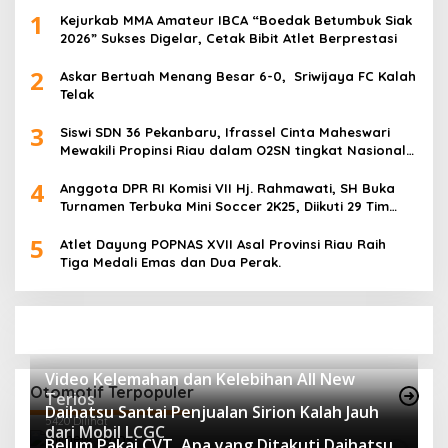
1
Kejurkab MMA Amateur IBCA “Boedak Betumbuk Siak
2026” Sukses Digelar, Cetak Bibit Atlet Berprestasi
2
Askar Bertuah Menang Besar 6-0, Sriwijaya FC Kalah
Telak
3
Siswi SDN 36 Pekanbaru, Ifrassel Cinta Maheswari
Mewakili Propinsi Riau dalam O2SN tingkat Nasional
2025 di Cabor Senam Putri
4
Anggota DPR RI Komisi VII Hj. Rahmawati, SH Buka
Turnamen Terbuka Mini Soccer 2K25, Diikuti 29 Tim
Pria dan Wanita di Kalimantan Utara
5
Atlet Dayung POPNAS XVII Asal Provinsi Riau Raih
Tiga Medali Emas dan Dua Perak.
Video Kelemahan dan Kelebihan All New
Otomotif Terpopuler
Terios
Daihatsu Santai Penjualan Sirion Kalah Jauh
5420 Dilihat
dari Mobil LCGC
Belum Pakai CVT, Apa yang Ditakuti Daihatsu