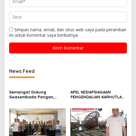
Simpan nama, email, dan situs web saya pada peramban
ini untuk komentar saya berikutnya.
News Feed
Semangat Dukung
APEL KESIAPSIAGAAN
Swasembada Pangan,
PENGENDALIAN KARHUTLA
Kapolsek Kampar Turun
KABUPATEN ROKAN HILIR
Langsung Panen Jagung di
TAHUN 2026, PERKUAT
Sendayan
SINERGI HADAPI MUSIM
KEMARAU DAN POTENSI EL
NINO