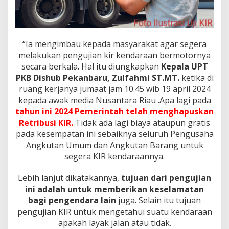
a
n
g
a
n
“Ia mengimbau kepada masyarakat agar segera
G
melakukan pengujian kir kendaraan bermotornya
u
secara berkala. Hal itu diungkapkan
Kepala UPT
n
a
PKB Dishub Pekanbaru, Zulfahmi ST.MT.
ketika di
k
ruang kerjanya jumaat jam 10.45 wib 19 april 2024
a
kepada awak media Nusantara Riau .Apa lagi pada
n
tahun ini 2024 Pemerintah telah menghapuskan
'
Retribusi KIR.
Tidak ada lagi biaya ataupun gratis
C
a
pada kesempatan ini sebaiknya seluruh Pengusaha
l
Angkutan Umum dan Angkutan Barang untuk
o
segera KIR kendaraannya.
'
Lebih lanjut dikatakannya,
tujuan dari pengujian
ini adalah untuk memberikan keselamatan
bagi pengendara lain
juga. Selain itu tujuan
pengujian KIR untuk mengetahui suatu kendaraan
apakah layak jalan atau tidak.