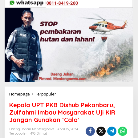
Homepage
/
Terpopuler
K
e
Kepala UPT PKB Dishub Pekanbaru,
p
a
Zulfahmi Imbau Masyarakat Uji KIR
l
Jangan Gunakan ‘Calo’
a
U
Daeng Johan Mentengnews
April 19, 2024
P
Terpopuler
493 Dilihat