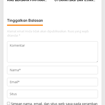
DAN ANGGOTA DPRD
KONSOLIDASI DEMOKRASI
PASAMAN BARAT
INDONESIA
Tinggalkan Balasan
Alamat email Anda tidak akan dipublikasikan.
Ruas yang wajib
ditandai
*
Simpan nama, email, dan situs web saya pada peramban