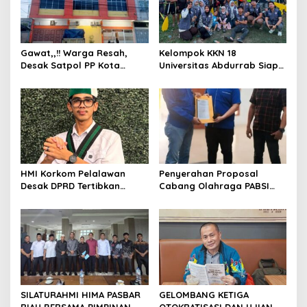
o
s
Gawat,,!! Warga Resah,
Kelompok KKN 18
Desak Satpol PP Kota
Universitas Abdurrab Siap
Pekanbaru Razia Z Home
Mengabdi dan
Stay yang Diduga Tempat
Mendedikasikan Diri untuk
Ajang “Kumpul Kebo”.
Masyarakat Desa Pulau
Deras
HMI Korkom Pelalawan
Penyerahan Proposal
Desak DPRD Tertibkan
Cabang Olahraga PABSI
Pelayanan Rumah Sakit di
Kepada Kabid Organisasi
Pelalawan
KONI Kota Pekanbaru.
SILATURAHMI HIMA PASBAR
GELOMBANG KETIGA
RIAU BERSAMA PIMPINAN
OTOKRATISASI DAN UJIAN