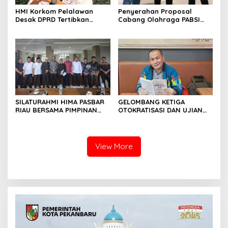
HMI Korkom Pelalawan
Penyerahan Proposal
Desak DPRD Tertibkan
Cabang Olahraga PABSI
Pelayanan Rumah Sakit di
Kepada Kabid Organisasi
Pelalawan
KONI Kota Pekanbaru.
SILATURAHMI HIMA PASBAR
GELOMBANG KETIGA
RIAU BERSAMA PIMPINAN
OTOKRATISASI DAN UJIAN
DAN ANGGOTA DPRD
KONSOLIDASI DEMOKRASI
PASAMAN BARAT
INDONESIA
View More