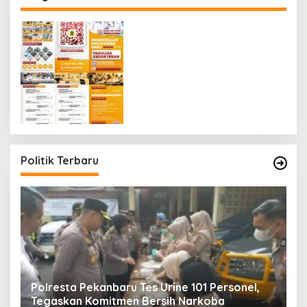
Politik Terbaru
Polresta Pekanbaru Tes Urine 101 Personel,
P
Tegaskan Komitmen Bersih Narkoba
S