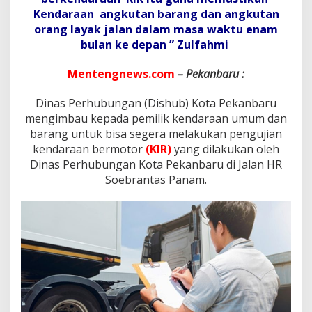
h
Kendaraan angkutan barang dan angkutan
m
i
orang layak jalan dalam masa waktu enam
I
bulan ke depan ” Zulfahmi
m
b
Mentengnews.com
– Pekanbaru :
a
u
Dinas Perhubungan (Dishub) Kota Pekanbaru
M
a
mengimbau kepada pemilik kendaraan umum dan
s
barang untuk bisa segera melakukan pengujian
y
kendaraan bermotor
(KIR)
yang dilakukan oleh
a
Dinas Perhubungan Kota Pekanbaru di Jalan HR
r
a
Soebrantas Panam.
k
a
t
U
j
i
K
I
R
J