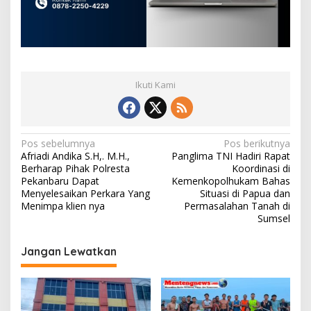
Ikuti Kami
N
Pos sebelumnya
Pos berikutnya
Afriadi Andika S.H,. M.H.,
Panglima TNI Hadiri Rapat
a
Berharap Pihak Polresta
Koordinasi di
v
Pekanbaru Dapat
Kemenkopolhukam Bahas
Menyelesaikan Perkara Yang
Situasi di Papua dan
i
Menimpa klien nya
Permasalahan Tanah di
Sumsel
g
a
Jangan Lewatkan
s
i
p