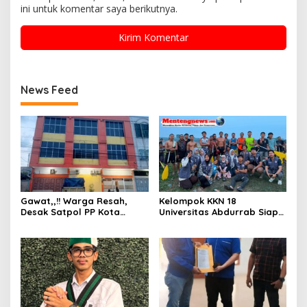
ini untuk komentar saya berikutnya.
News Feed
Gawat,,!! Warga Resah,
Kelompok KKN 18
Desak Satpol PP Kota
Universitas Abdurrab Siap
Pekanbaru Razia Z Home
Mengabdi dan
Stay yang Diduga Tempat
Mendedikasikan Diri untuk
Ajang “Kumpul Kebo”.
Masyarakat Desa Pulau
Deras