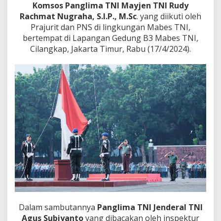
a
Komsos Panglima TNI Mayjen TNI Rudy
m
Rachmat Nugraha, S.I.P., M.Sc
. yang diikuti oleh
B
Prajurit dan PNS di lingkungan Mabes TNI,
e
r
bertempat di Lapangan Gedung B3 Mabes TNI,
t
Cilangkap, Jakarta Timur, Rabu (17/4/2024).
i
n
d
a
k
,
S
e
r
t
a
S
e
l
a
l
u
M
Dalam sambutannya
Panglima TNI Jenderal TNI
e
Agus Subiyanto
yang dibacakan oleh inspektur