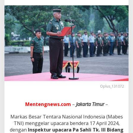
T
N
I
:
H
a
t
i
-
H
a
t
i
d
a
n
T
Oplus_131072
e
l
i
Mentengnews.com
–
Jakarta Timur
–
t
i
Markas Besar Tentara Nasional Indonesia (Mabes
D
TNI) menggelar upacara bendera 17 April 2024,
a
l
dengan
Inspektur upacara Pa Sahli Tk. III Bidang