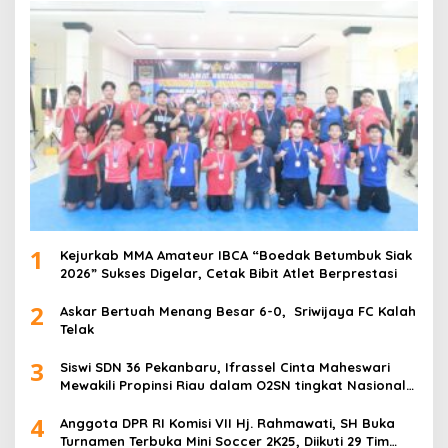
1
Kejurkab MMA Amateur IBCA “Boedak Betumbuk Siak
2026” Sukses Digelar, Cetak Bibit Atlet Berprestasi
2
Askar Bertuah Menang Besar 6-0, Sriwijaya FC Kalah
Telak
3
Siswi SDN 36 Pekanbaru, Ifrassel Cinta Maheswari
Mewakili Propinsi Riau dalam O2SN tingkat Nasional
2025 di Cabor Senam Putri
4
Anggota DPR RI Komisi VII Hj. Rahmawati, SH Buka
Turnamen Terbuka Mini Soccer 2K25, Diikuti 29 Tim