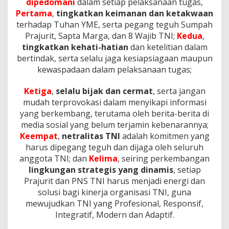
dipedomani
dalam setiap pelaksanaan tugas,
B
Pertama
,
tingkatkan keimanan dan ketakwaan
e
r
terhadap Tuhan YME, serta pegang teguh Sumpah
a
Prajurit, Sapta Marga, dan 8 Wajib TNI;
Kedua
,
d
tingkatkan kehati-hatian
dan ketelitian dalam
a
bertindak, serta selalu jaga kesiapsiagaan maupun
kewaspadaan dalam pelaksanaan tugas;
Ketiga
,
selalu bijak dan cermat
, serta jangan
mudah terprovokasi dalam menyikapi informasi
yang berkembang, terutama oleh berita-berita di
media sosial yang belum terjamin kebenarannya;
Keempat
,
netralitas TNI
adalah komitmen yang
harus dipegang teguh dan dijaga oleh seluruh
anggota TNI; dan
Kelima
, seiring perkembangan
lingkungan strategis yang dinamis
, setiap
Prajurit dan PNS TNI harus menjadi energi dan
solusi bagi kinerja organisasi TNI, guna
mewujudkan TNI yang Profesional, Responsif,
Integratif, Modern dan Adaptif.