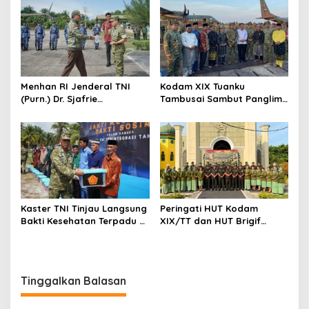
XIX Tuanku Tambusai Hadir
Tambusai Percepat
untuk Masyarakat Lingga
Penguatan Satuan
Menhan RI Jenderal TNI
Kodam XIX Tuanku
(Purn.) Dr. Sjafrie
Tambusai Sambut Panglima
Sjamsoeddin Tiba di
TNI di Batam, Lanjut Tinjau
Pekanbaru, Kodam XIX
Kesiapan Latihan
Tuanku Tambusai Kawal
Terintegrasi TNI 2026
Kunjungan ke Dua Yonif
Teritorial Pembangunan
Kaster TNI Tinjau Langsung
Peringati HUT Kodam
Bakti Kesehatan Terpadu di
XIX/TT dan HUT Brigif
Lingga, Kodam XIX Tuanku
TP89/GG, Prajurit Gelar
Tambusai Perkuat Sinergi
Ziarah Rombongan Penuh
untuk Masyarakat
Khidmat
Tinggalkan Balasan