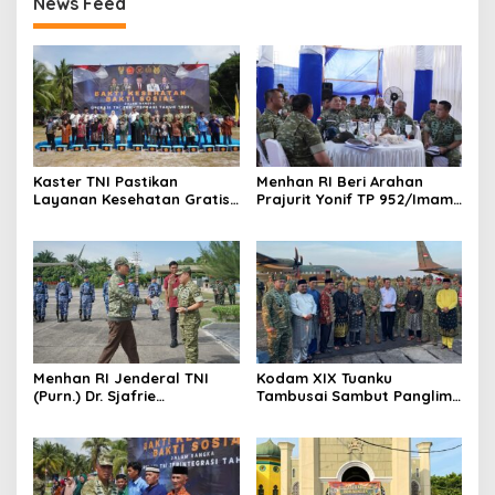
News Feed
Kaster TNI Pastikan
Menhan RI Beri Arahan
Layanan Kesehatan Gratis
Prajurit Yonif TP 952/Imam
Berjalan Optimal, Kodam
Bulqin, Kodam XIX Tuanku
XIX Tuanku Tambusai Hadir
Tambusai Percepat
untuk Masyarakat Lingga
Penguatan Satuan
Menhan RI Jenderal TNI
Kodam XIX Tuanku
(Purn.) Dr. Sjafrie
Tambusai Sambut Panglima
Sjamsoeddin Tiba di
TNI di Batam, Lanjut Tinjau
Pekanbaru, Kodam XIX
Kesiapan Latihan
Tuanku Tambusai Kawal
Terintegrasi TNI 2026
Kunjungan ke Dua Yonif
Teritorial Pembangunan