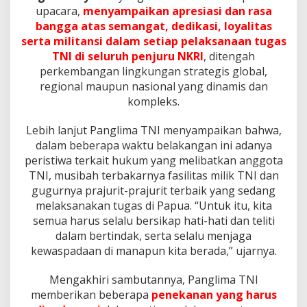
n
upacara,
menyampaikan apresiasi dan rasa
j
bangga atas semangat, dedikasi, loyalitas
a
serta militansi dalam setiap pelaksanaan tugas
g
a
TNI di seluruh penjuru NKRI
, ditengah
K
perkembangan lingkungan strategis global,
e
regional maupun nasional yang dinamis dan
w
kompleks.
a
s
p
Lebih lanjut Panglima TNI menyampaikan bahwa,
a
dalam beberapa waktu belakangan ini adanya
d
peristiwa terkait hukum yang melibatkan anggota
a
TNI, musibah terbakarnya fasilitas milik TNI dan
a
n
gugurnya prajurit-prajurit terbaik yang sedang
D
melaksanakan tugas di Papua. “Untuk itu, kita
i
semua harus selalu bersikap hati-hati dan teliti
m
dalam bertindak, serta selalu menjaga
a
kewaspadaan di manapun kita berada,” ujarnya.
n
a
p
Mengakhiri sambutannya, Panglima TNI
u
memberikan beberapa
penekanan yang harus
n