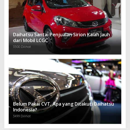
Daihatsu Santai Penjualan Sirion Kalah Jauh
dari Mobil LCGC
3500 Dilihat
Belum Pakai CVT, Apa yang Ditakuti Daihatsu
Indonesia?
3499 Dilihat