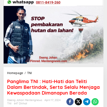
Homepage
/
TNI
P
a
Panglima TNI : Hati-Hati dan Teliti
n
g
Dalam Bertindak, Serta Selalu Menjaga
l
Kewaspadaan Dimanapun Berada
i
m
Daeng Johan Mentengnews
April 17, 2024
a
TNI
647 Dilihat