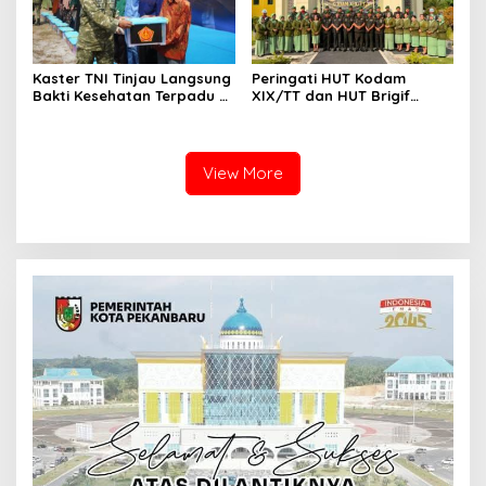
Kaster TNI Tinjau Langsung
Peringati HUT Kodam
Bakti Kesehatan Terpadu di
XIX/TT dan HUT Brigif
Lingga, Kodam XIX Tuanku
TP89/GG, Prajurit Gelar
Tambusai Perkuat Sinergi
Ziarah Rombongan Penuh
untuk Masyarakat
Khidmat
View More