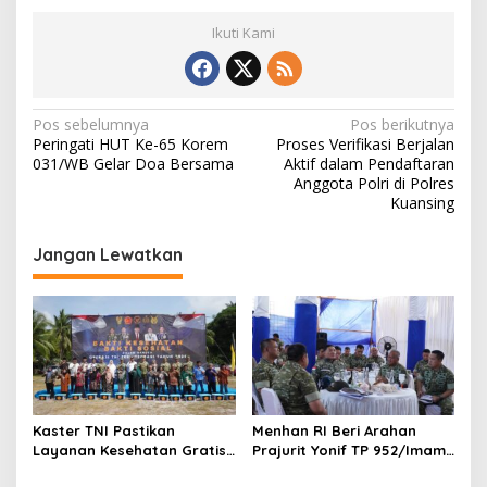
Ikuti Kami
N
Pos sebelumnya
Pos berikutnya
Peringati HUT Ke-65 Korem
Proses Verifikasi Berjalan
a
031/WB Gelar Doa Bersama
Aktif dalam Pendaftaran
v
Anggota Polri di Polres
Kuansing
i
g
Jangan Lewatkan
a
s
i
p
o
s
Kaster TNI Pastikan
Menhan RI Beri Arahan
Layanan Kesehatan Gratis
Prajurit Yonif TP 952/Imam
Berjalan Optimal, Kodam
Bulqin, Kodam XIX Tuanku