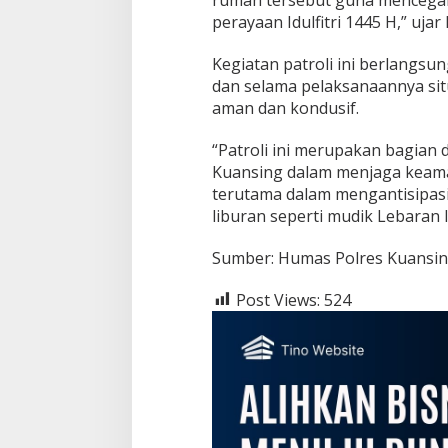
i
perayaan Idulfitri 1445 H,” ujar 
s
i
p
Kegiatan patroli ini berlangsun
a
dan selama pelaksanaannya situ
s
aman dan kondusif.
i
P
“Patroli ini merupakan bagian 
e
n
Kuansing dalam menjaga keama
c
terutama dalam mengantisipasi
u
liburan seperti mudik Lebaran Id
r
i
Sumber: Humas Polres Kuansi
a
n
R
Post Views:
524
u
m
a
h
K
o
s
o