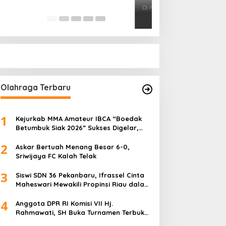
Pihak Kemana?
Di Politik
|
Januari 18, 
Olahraga Terbaru
1
Kejurkab MMA Amateur IBCA “Boedak
Betumbuk Siak 2026” Sukses Digelar,
Cetak Bibit Atlet Berprestasi
2
Askar Bertuah Menang Besar 6-0,
Sriwijaya FC Kalah Telak
3
Siswi SDN 36 Pekanbaru, Ifrassel Cinta
Maheswari Mewakili Propinsi Riau dalam
O2SN tingkat Nasional 2025 di Cabor
4
Senam Putri
Anggota DPR RI Komisi VII Hj.
Rahmawati, SH Buka Turnamen Terbuka
Mini Soccer 2K25, Diikuti 29 Tim Pria dan