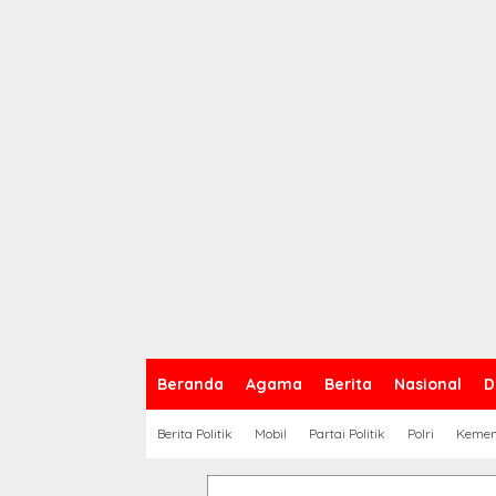
Beranda
Agama
Berita
Nasional
D
Berita Politik
Mobil
Partai Politik
Polri
Keme