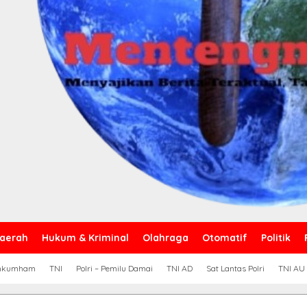
aerah
Hukum & Kriminal
Olahraga
Otomatif
Politik
nkumham
TNI
Polri – Pemilu Damai
TNI AD
Sat Lantas Polri
TNI AU