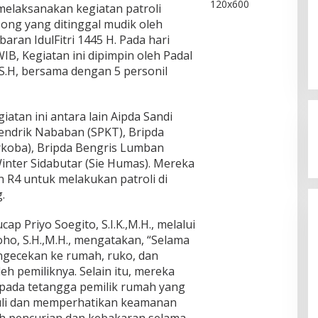
melaksanakan kegiatan patroli
song yang ditinggal mudik oleh
aran IdulFitri 1445 H. Pada hari
IB, Kegiatan ini dipimpin oleh Padal
S.H, bersama dengan 5 personil
iatan ini antara lain Aipda Sandi
Hendrik Nababan (SPKT), Bripda
arkoba), Bripda Bengris Lumban
inter Sidabutar (Sie Humas). Mereka
Kegaduhan Yang Membuat
R4 untuk melakukan patroli di
Sejumlah Tokoh Semakin Santer
.
Menjadi Buah Bibir Masyarakat
Di Politik
|
Mei 6, 2026
p Priyo Soegito, S.I.K.,M.H., melalui
oho, S.H.,M.H., mengatakan, “Selama
engecekan ke rumah, ruko, dan
eh pemiliknya. Selain itu, mereka
ada tetangga pemilik rumah yang
duli dan memperhatikan keamanan
h pencurian dan kebakaran selama