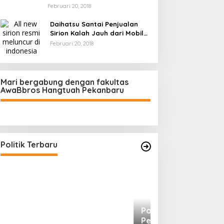
Februari 20, 2018
Daihatsu Santai Penjualan
Sirion Kalah Jauh dari Mobil
LCGC
Februari 20, 2018
Mari bergabung dengan fakultas
AwaBbros Hangtuah Pekanbaru
Polresta Pekanbaru Tes Urine 101
Personel, Tegaskan Komitmen
Bersih Narkoba
Di Politik, Polri
|
Februari 23, 2026
Politik Terbaru
Prof Sutan Naso
“Jago” Siaga Per