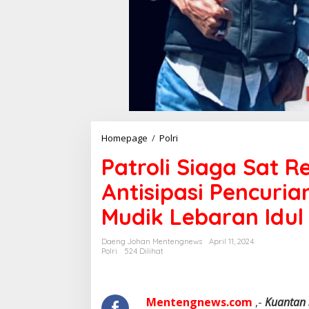
Homepage
/
Polri
P
a
Patroli Siaga Sat R
t
r
Antisipasi Pencur
o
l
Mudik Lebaran Idul 
i
S
i
Daeng Johan Mentengnews
April 11, 2024
a
Polri
524 Dilihat
g
a
S
a
Mentengnews.com
,-
Kuantan 