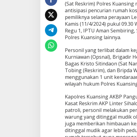
t
(Sat Reskrim) Polres Kuansing 
R
antisipasi pencurian rumah ko
e
pemiliknya selama perayaan Leb
s
Kamis (11/4/2024) pukul 09.30 W
k
r
Regu 1, IPTU Aman Sembiring, 
i
Polres Kuansing lainnya.
m
P
Personil yang terlibat dalam keg
o
Kurniawan (Opsnal), Brigadir 
l
r
Bagas Kristo Sitindaon (Sat N
e
Tobing (Reskrim), dan Bripda W
s
menggunakan 1 unit kendaraan 
K
wilayah hukum Polres Kuansing
u
a
n
Kapolres Kuansing AKBP Panguca
s
Kasat Reskrim AKP Linter Sihal
i
patroli, personil melakukan p
n
warung yang ditinggal mudik ol
g
A
juga memberikan himbauan kep
n
ditinggal mudik agar lebih pe
t
rumah tersebut guna mencega