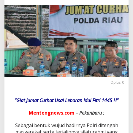
u
K
e
m
b
a
l
i
G
e
l
a
r
J
u
m
Oplus_0
a
t
C
“Giat Jumat Curhat Usai Lebaran Idul Fitri 1445 H”
u
r
Mentengnews.com
– Pekanbaru :
h
a
t
Sebagai bentuk wujud hadirnya Polri ditengah
P
masyarakat serta terjalinnya silaturahmi yang