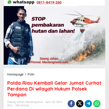
Homepage
/
Polri
P
o
Polda Riau Kembali Gelar Jumat Curhat
l
d
Perdana Di wilayah Hukum Polsek
a
Tampan
R
i
Daeng Johan Mentengnews
April 20, 2024
a
Polri
966 Dilihat