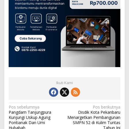
Ikuti Kami
N
Pos sebelumnya
Pos berikutnya
Pangdam Tanjungpura
Disdik Kota Pekanbaru
a
Kunjungi Uskup Agung
Menargetkan Pembangunan
v
Pontianak Dan Umi
SMPN 52 di Kulim Tuntas
Hubabah
Tahun Ini