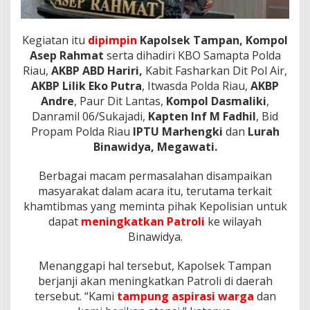
k
T
a
Kegiatan itu
dipimpin
Kapolsek Tampan, Kompol
m
p
Asep Rahmat
serta dihadiri KBO Samapta Polda
a
Riau,
AKBP ABD Hariri,
Kabit Fasharkan Dit Pol Air,
n
AKBP Lilik Eko Putra
, Itwasda Polda Riau,
AKBP
Andre
, Paur Dit Lantas,
Kompol Dasmaliki
,
Danramil 06/Sukajadi,
Kapten Inf M Fadhil
, Bid
Propam Polda Riau
IPTU Marhengki
dan
Lurah
Binawidya, Megawati.
Berbagai macam permasalahan disampaikan
masyarakat dalam acara itu, terutama terkait
khamtibmas yang meminta pihak Kepolisian untuk
dapat
meningkatkan Patroli
ke wilayah
Binawidya.
Menanggapi hal tersebut, Kapolsek Tampan
berjanji akan meningkatkan Patroli di daerah
tersebut. “Kami
tampung aspirasi warga
dan