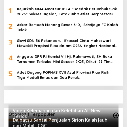
1
Kejurkab MMA Amateur IBCA “Boedak Betumbuk Siak
2026” Sukses Digelar, Cetak Bibit Atlet Berprestasi
2
Askar Bertuah Menang Besar 6-0, Sriwijaya FC Kalah
Telak
3
Siswi SDN 36 Pekanbaru, Ifrassel Cinta Maheswari
Mewakili Propinsi Riau dalam O2SN tingkat Nasional
2025 di Cabor Senam Putri
4
Anggota DPR RI Komisi VII Hj. Rahmawati, SH Buka
Turnamen Terbuka Mini Soccer 2K25, Diikuti 29 Tim
Pria dan Wanita di Kalimantan Utara
5
Atlet Dayung POPNAS XVII Asal Provinsi Riau Raih
Tiga Medali Emas dan Dua Perak.
Video Kelemahan dan Kelebihan All New
Otomotif Terpopuler
Terios
Daihatsu Santai Penjualan Sirion Kalah Jauh
5419 Dilihat
dari Mobil LCGC