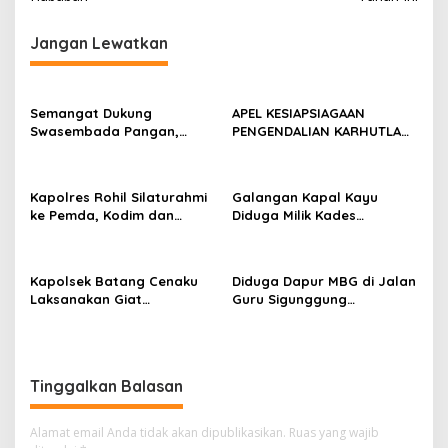
i
g
Jangan Lewatkan
a
s
Semangat Dukung
APEL KESIAPSIAGAAN
i
Swasembada Pangan,
PENGENDALIAN KARHUTLA
p
Kapolsek Kampar Turun
KABUPATEN ROKAN HILIR
Langsung Panen Jagung di
TAHUN 2026, PERKUAT
o
Sendayan
SINERGI HADAPI MUSIM
Kapolres Rohil Silaturahmi
Galangan Kapal Kayu
s
KEMARAU DAN POTENSI EL
ke Pemda, Kodim dan
Diduga Milik Kades
NINO
Kejari, Perkuat Sinergitas
Serapung Bernama Rocki
dan Soliditas Antar Instansi
Menuai Sorotan,
Masyarakat Menilai Bahan
Kapolsek Batang Cenaku
Diduga Dapur MBG di Jalan
Material Kapal Kayu
Laksanakan Giat
Guru Sigunggung
Diduga dari Hasil Ilegal
Pemantauan, Penyiraman
Beraktivitas Tidak Sesuai
Logging
dan Pengecekan Jagung
SOP, Selain itu Warga
Pipil di Desa Aur Cina.
Keluhkan Bau Limbah yang
Menyengat.
Tinggalkan Balasan
Alamat email Anda tidak akan dipublikasikan.
Ruas yang wajib