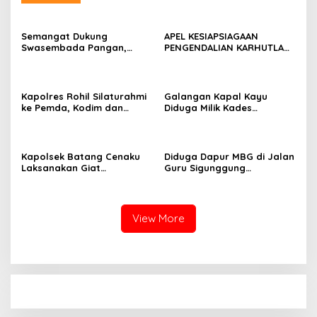
Semangat Dukung
APEL KESIAPSIAGAAN
Swasembada Pangan,
PENGENDALIAN KARHUTLA
Kapolsek Kampar Turun
KABUPATEN ROKAN HILIR
Langsung Panen Jagung di
TAHUN 2026, PERKUAT
Sendayan
SINERGI HADAPI MUSIM
KEMARAU DAN POTENSI EL
Kapolres Rohil Silaturahmi
Galangan Kapal Kayu
NINO
ke Pemda, Kodim dan
Diduga Milik Kades
Kejari, Perkuat Sinergitas
Serapung Bernama Rocki
dan Soliditas Antar Instansi
Menuai Sorotan,
Masyarakat Menilai Bahan
Material Kapal Kayu
Kapolsek Batang Cenaku
Diduga Dapur MBG di Jalan
Diduga dari Hasil Ilegal
Laksanakan Giat
Guru Sigunggung
Logging
Pemantauan, Penyiraman
Beraktivitas Tidak Sesuai
dan Pengecekan Jagung
SOP, Selain itu Warga
Pipil di Desa Aur Cina.
Keluhkan Bau Limbah yang
Menyengat.
View More