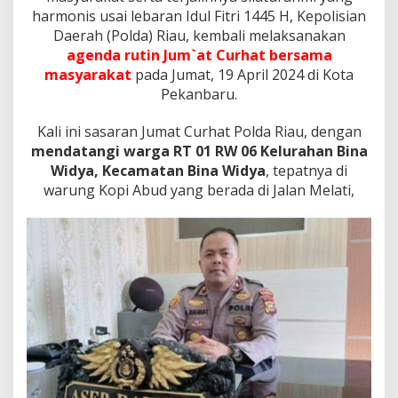
e
harmonis usai lebaran Idul Fitri 1445 H, Kepolisian
r
Daerah (Polda) Riau, kembali melaksanakan
d
a
agenda rutin Jum`at Curhat bersama
n
masyarakat
pada Jumat, 19 April 2024 di Kota
a
Pekanbaru.
D
i
Kali ini sasaran Jumat Curhat Polda Riau, dengan
w
i
mendatangi warga RT 01 RW 06 Kelurahan Bina
l
Widya, Kecamatan Bina Widya
, tepatnya di
a
warung Kopi Abud yang berada di Jalan Melati,
y
a
h
H
u
k
u
m
P
o
l
s
e