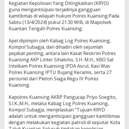
l
Kegiatan Kepolisian Yang Ditingkatkan (KRYD)
a
guna mengantisipasi terjadinya gangguan
m
kamtibmas di wilayah hukum Polres Kuansing.Pada
K
e
Sabtu (13/4/2024) pukul 21.30 WIB, di Mapolsek
g
Kuantan Tengah Polres Kuansing,
i
a
Apel dipimpin oleh Kabag Log Polres Kuansing,
t
Kompol Subagja, dan dihadiri oleh sejumlah
a
n
pejabat penting, antara lain Kasat Reskrim Polres
K
Kuansing AKP Linter Sihaloho, S.H. M.H., KBO Sat
e
Intelkam Polres Kuansing IPDA Asrul, Kasi Was
p
Polres Kuansing IPTU Bujang Keramis, serta 27
o
personel dari Pleton Siaga Regu IV Polres
l
i
Kuansing.
s
i
Kapolres Kuansing AKBP Pangucap Priyo Soegito,
a
S.I.K.,M.H., melalui Kabag Log Polres Kuansing,
n
Kompol Subagja, menjelaskan “Tujuan KRYD
Y
a
adalah untuk mengantisipasi gangguan kamtibmas
n
dengan melakukan kegiatan patroli di seputar Kota
g
Taluk Kuantan. Seluruh tindakan kepolisian