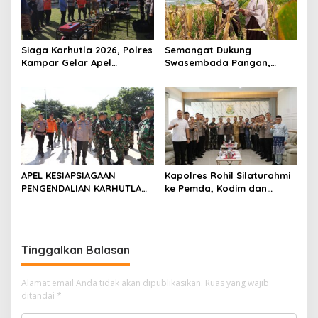
Siaga Karhutla 2026, Polres
Semangat Dukung
Kampar Gelar Apel
Swasembada Pangan,
Bersama TNI dan Instansi
Kapolsek Kampar Turun
Terkait
Langsung Panen Jagung di
Sendayan
APEL KESIAPSIAGAAN
Kapolres Rohil Silaturahmi
PENGENDALIAN KARHUTLA
ke Pemda, Kodim dan
KABUPATEN ROKAN HILIR
Kejari, Perkuat Sinergitas
TAHUN 2026, PERKUAT
dan Soliditas Antar Instansi
SINERGI HADAPI MUSIM
KEMARAU DAN POTENSI EL
Tinggalkan Balasan
NINO
Alamat email Anda tidak akan dipublikasikan.
Ruas yang wajib
ditandai
*