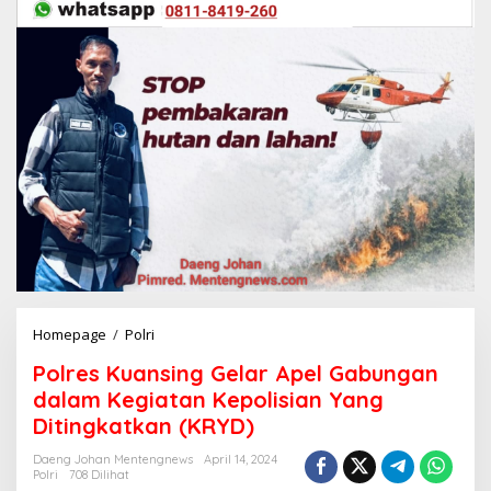
Homepage
/
Polri
P
o
Polres Kuansing Gelar Apel Gabungan
l
r
dalam Kegiatan Kepolisian Yang
e
Ditingkatkan (KRYD)
s
K
Daeng Johan Mentengnews
April 14, 2024
u
Polri
708 Dilihat