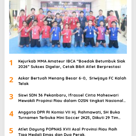
1
Kejurkab MMA Amateur IBCA “Boedak Betumbuk Siak
2026” Sukses Digelar, Cetak Bibit Atlet Berprestasi
2
Askar Bertuah Menang Besar 6-0, Sriwijaya FC Kalah
Telak
3
Siswi SDN 36 Pekanbaru, Ifrassel Cinta Maheswari
Mewakili Propinsi Riau dalam O2SN tingkat Nasional
2025 di Cabor Senam Putri
4
Anggota DPR RI Komisi VII Hj. Rahmawati, SH Buka
Turnamen Terbuka Mini Soccer 2K25, Diikuti 29 Tim
Pria dan Wanita di Kalimantan Utara
5
Atlet Dayung POPNAS XVII Asal Provinsi Riau Raih
Tiga Medali Emas dan Dua Perak.