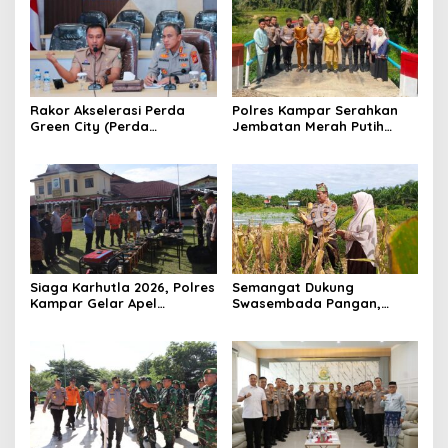
Rakor Akselerasi Perda
Polres Kampar Serahkan
Green City (Perda
Jembatan Merah Putih
Lingkungan) Kota
Presisi Hasil Renovasi ke
Pekanbaru Bersama Dinas
Warga Pulau Jambu Kuok
Lingkungan Hidup Kota
Pekanbaru dan Tim Pakar
Siaga Karhutla 2026, Polres
Semangat Dukung
Kampar Gelar Apel
Swasembada Pangan,
Bersama TNI dan Instansi
Kapolsek Kampar Turun
Terkait
Langsung Panen Jagung di
Sendayan