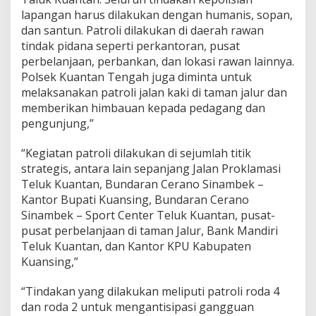
D
lapangan harus dilakukan dengan humanis, sopan,
i
t
dan santun. Patroli dilakukan di daerah rawan
i
tindak pidana seperti perkantoran, pusat
n
perbelanjaan, perbankan, dan lokasi rawan lainnya.
g
Polsek Kuantan Tengah juga diminta untuk
k
melaksanakan patroli jalan kaki di taman jalur dan
a
t
memberikan himbauan kepada pedagang dan
k
pengunjung,”
a
n
“Kegiatan patroli dilakukan di sejumlah titik
(
strategis, antara lain sepanjang Jalan Proklamasi
K
R
Teluk Kuantan, Bundaran Cerano Sinambek –
Y
Kantor Bupati Kuansing, Bundaran Cerano
D
Sinambek – Sport Center Teluk Kuantan, pusat-
)
pusat perbelanjaan di taman Jalur, Bank Mandiri
Teluk Kuantan, dan Kantor KPU Kabupaten
Kuansing,”
“Tindakan yang dilakukan meliputi patroli roda 4
dan roda 2 untuk mengantisipasi gangguan