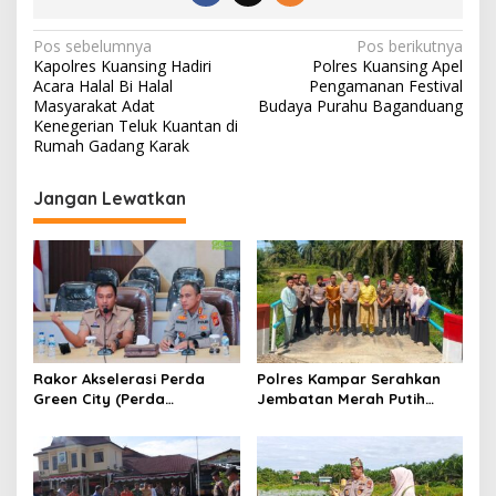
N
Pos sebelumnya
Pos berikutnya
Kapolres Kuansing Hadiri
Polres Kuansing Apel
a
Acara Halal Bi Halal
Pengamanan Festival
v
Masyarakat Adat
Budaya Purahu Baganduang
Kenegerian Teluk Kuantan di
i
Rumah Gadang Karak
g
Jangan Lewatkan
a
s
i
p
o
s
Rakor Akselerasi Perda
Polres Kampar Serahkan
Green City (Perda
Jembatan Merah Putih
Lingkungan) Kota
Presisi Hasil Renovasi ke
Pekanbaru Bersama Dinas
Warga Pulau Jambu Kuok
Lingkungan Hidup Kota
Pekanbaru dan Tim Pakar