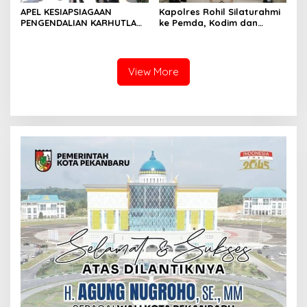
APEL KESIAPSIAGAAN
Kapolres Rohil Silaturahmi
PENGENDALIAN KARHUTLA
ke Pemda, Kodim dan
KABUPATEN ROKAN HILIR
Kejari, Perkuat Sinergitas
TAHUN 2026, PERKUAT
dan Soliditas Antar Instansi
SINERGI HADAPI MUSIM
KEMARAU DAN POTENSI EL
View More
NINO