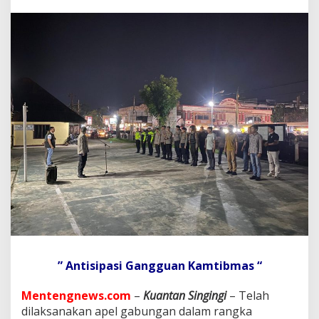
a
n
s
i
n
g
G
e
l
a
r
A
p
e
l
G
a
b
u
n
g
” Antisipasi Gangguan Kamtibmas “
a
n
Mentengnews.com
–
Kuantan Singingi
– Telah
d
a
dilaksanakan apel gabungan dalam rangka