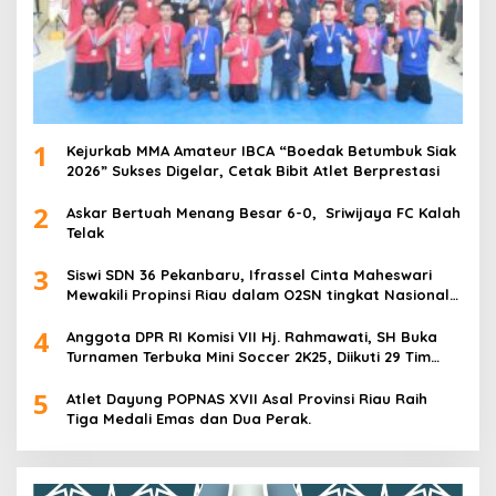
1
Kejurkab MMA Amateur IBCA “Boedak Betumbuk Siak
2026” Sukses Digelar, Cetak Bibit Atlet Berprestasi
2
Askar Bertuah Menang Besar 6-0, Sriwijaya FC Kalah
Telak
3
Siswi SDN 36 Pekanbaru, Ifrassel Cinta Maheswari
Mewakili Propinsi Riau dalam O2SN tingkat Nasional
2025 di Cabor Senam Putri
4
Anggota DPR RI Komisi VII Hj. Rahmawati, SH Buka
Turnamen Terbuka Mini Soccer 2K25, Diikuti 29 Tim
Pria dan Wanita di Kalimantan Utara
5
Atlet Dayung POPNAS XVII Asal Provinsi Riau Raih
Tiga Medali Emas dan Dua Perak.