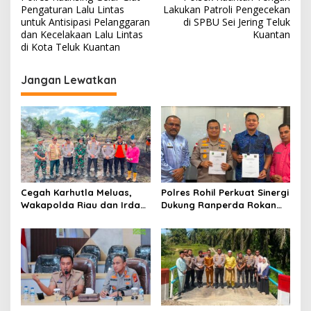
a
Pengaturan Lalu Lintas
Lakukan Patroli Pengecekan
v
untuk Antisipasi Pelanggaran
di SPBU Sei Jering Teluk
dan Kecelakaan Lalu Lintas
Kuantan
i
di Kota Teluk Kuantan
g
Jangan Lewatkan
a
s
i
p
o
s
Cegah Karhutla Meluas,
Polres Rohil Perkuat Sinergi
Wakapolda Riau dan Irdam
Dukung Ranperda Rokan
XIX/TT Turun Langsung
Hilir Hijau untuk Lingkungan
Padamkan Api di Pasir
Berkelanjutan
Limau Kapas