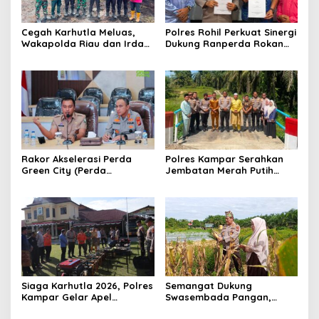
Cegah Karhutla Meluas,
Polres Rohil Perkuat Sinergi
Wakapolda Riau dan Irdam
Dukung Ranperda Rokan
XIX/TT Turun Langsung
Hilir Hijau untuk Lingkungan
Padamkan Api di Pasir
Berkelanjutan
Limau Kapas
Rakor Akselerasi Perda
Polres Kampar Serahkan
Green City (Perda
Jembatan Merah Putih
Lingkungan) Kota
Presisi Hasil Renovasi ke
Pekanbaru Bersama Dinas
Warga Pulau Jambu Kuok
Lingkungan Hidup Kota
Pekanbaru dan Tim Pakar
Siaga Karhutla 2026, Polres
Semangat Dukung
Kampar Gelar Apel
Swasembada Pangan,
Bersama TNI dan Instansi
Kapolsek Kampar Turun