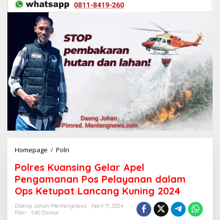
Homepage
/
Polri
P
o
Polres Kuansing Gelar Apel
l
r
Pengamanan Pos Pelayanan dalam
e
Ops Ketupat Lancang Kuning 2024
s
K
Daeng Johan Mentengnews
April 11, 2024
u
Polri
540 Dilihat