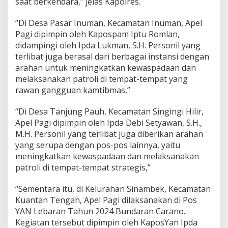
saat berkendara,” jelas Kapolres.
a
t
L
“Di Desa Pasar Inuman, Kecamatan Inuman, Apel
a
Pagi dipimpin oleh Kapospam Iptu Romlan,
n
didampingi oleh Ipda Lukman, S.H. Personil yang
c
terlibat juga berasal dari berbagai instansi dengan
a
n
arahan untuk meningkatkan kewaspadaan dan
g
melaksanakan patroli di tempat-tempat yang
K
rawan gangguan kamtibmas,”
u
n
“Di Desa Tanjung Pauh, Kecamatan Singingi Hilir,
i
n
Apel Pagi dipimpin oleh Ipda Debi Setyawan, S.H.,
g
M.H. Personil yang terlibat juga diberikan arahan
2
yang serupa dengan pos-pos lainnya, yaitu
0
meningkatkan kewaspadaan dan melaksanakan
2
patroli di tempat-tempat strategis,”
4
“Sementara itu, di Kelurahan Sinambek, Kecamatan
Kuantan Tengah, Apel Pagi dilaksanakan di Pos
YAN Lebaran Tahun 2024 Bundaran Carano.
Kegiatan tersebut dipimpin oleh KaposYan Ipda