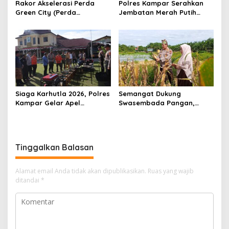
Rakor Akselerasi Perda
Polres Kampar Serahkan
Green City (Perda
Jembatan Merah Putih
Lingkungan) Kota
Presisi Hasil Renovasi ke
Pekanbaru Bersama Dinas
Warga Pulau Jambu Kuok
Lingkungan Hidup Kota
Pekanbaru dan Tim Pakar
Siaga Karhutla 2026, Polres
Semangat Dukung
Kampar Gelar Apel
Swasembada Pangan,
Bersama TNI dan Instansi
Kapolsek Kampar Turun
Terkait
Langsung Panen Jagung di
Sendayan
Tinggalkan Balasan
Alamat email Anda tidak akan dipublikasikan.
Ruas yang wajib
ditandai
*