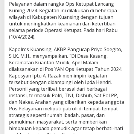
P
Pelayanan dalam rangka Ops Ketupat Lancang
o
Kuning 2024. Kegiatan ini dilakukan di beberapa
s
wilayah di Kabupaten Kuansing dengan tujuan
P
e
untuk meningkatkan keamanan dan ketertiban
l
selama periode Operasi Ketupat. Pada hari Rabu
a
(10/4/2024).
y
a
Kapolres Kuansing, AKBP Pangucap Priyo Soegito,
n
a
S.I.K, M.H., menyampaikan, “Di Desa Kasang,
n
Kecamatan Kuantan Mudik, Apel Malam
d
dilaksanakan di Pos YAN Ops Ketupat Tahun 2024.
a
Kaposyan Iptu A. Razak memimpin kegiatan
l
a
tersebut dengan didampingi oleh Ipda Hendri.
m
Personil yang terlibat berasal dari berbagai
O
instansi, termasuk Polri, TNI, Dishub, Sat Pol PP,
p
dan Nakes. Arahan yang diberikan kepada anggota
s
Pos Pelayanan meliputi patroli di tempat-tempat
K
e
strategis seperti rumah ibadah, pasar, dan
t
pemukiman masyarakat, serta memberikan
u
himbauan kepada pemudik agar tetap berhati-hati
p