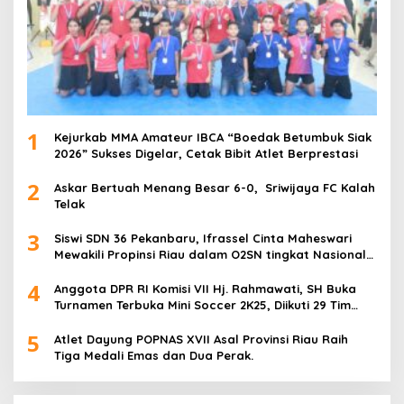
1
Kejurkab MMA Amateur IBCA “Boedak Betumbuk Siak
2026” Sukses Digelar, Cetak Bibit Atlet Berprestasi
2
Askar Bertuah Menang Besar 6-0, Sriwijaya FC Kalah
Telak
3
Siswi SDN 36 Pekanbaru, Ifrassel Cinta Maheswari
Mewakili Propinsi Riau dalam O2SN tingkat Nasional
2025 di Cabor Senam Putri
4
Anggota DPR RI Komisi VII Hj. Rahmawati, SH Buka
Turnamen Terbuka Mini Soccer 2K25, Diikuti 29 Tim
Pria dan Wanita di Kalimantan Utara
5
Atlet Dayung POPNAS XVII Asal Provinsi Riau Raih
Tiga Medali Emas dan Dua Perak.