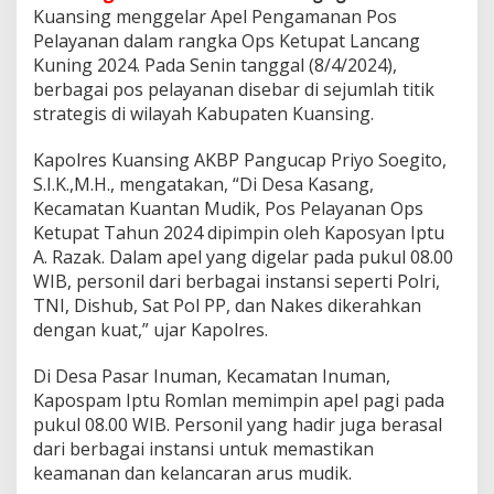
P
Kuansing menggelar Apel Pengamanan Pos
o
Pelayanan dalam rangka Ops Ketupat Lancang
s
P
Kuning 2024. Pada Senin tanggal (8/4/2024),
e
berbagai pos pelayanan disebar di sejumlah titik
l
strategis di wilayah Kabupaten Kuansing.
a
y
Kapolres Kuansing AKBP Pangucap Priyo Soegito,
a
n
S.I.K.,M.H., mengatakan, “Di Desa Kasang,
a
Kecamatan Kuantan Mudik, Pos Pelayanan Ops
n
Ketupat Tahun 2024 dipimpin oleh Kaposyan Iptu
u
A. Razak. Dalam apel yang digelar pada pukul 08.00
n
WIB, personil dari berbagai instansi seperti Polri,
t
u
TNI, Dishub, Sat Pol PP, dan Nakes dikerahkan
k
dengan kuat,” ujar Kapolres.
O
p
Di Desa Pasar Inuman, Kecamatan Inuman,
s
Kapospam Iptu Romlan memimpin apel pagi pada
K
e
pukul 08.00 WIB. Personil yang hadir juga berasal
t
dari berbagai instansi untuk memastikan
u
keamanan dan kelancaran arus mudik.
p