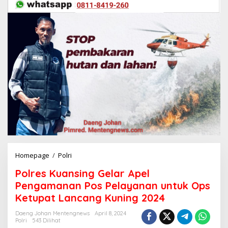
Homepage
/
Polri
P
o
Polres Kuansing Gelar Apel
l
r
Pengamanan Pos Pelayanan untuk Ops
e
Ketupat Lancang Kuning 2024
s
K
Daeng Johan Mentengnews
April 8, 2024
u
Polri
543 Dilihat