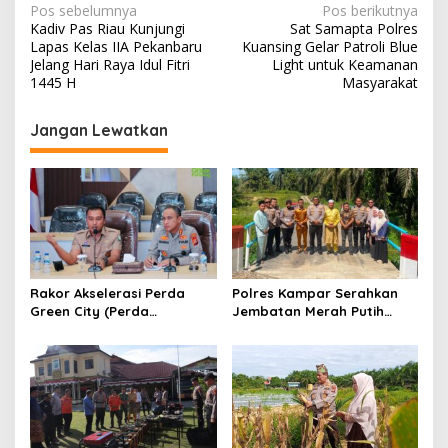
N
Pos sebelumnya
Pos berikutnya
Kadiv Pas Riau Kunjungi
Sat Samapta Polres
a
Lapas Kelas IIA Pekanbaru
Kuansing Gelar Patroli Blue
v
Jelang Hari Raya Idul Fitri
Light untuk Keamanan
1445 H
Masyarakat
i
g
Jangan Lewatkan
a
s
i
p
o
s
Rakor Akselerasi Perda
Polres Kampar Serahkan
Green City (Perda
Jembatan Merah Putih
Lingkungan) Kota
Presisi Hasil Renovasi ke
Pekanbaru Bersama Dinas
Warga Pulau Jambu Kuok
Lingkungan Hidup Kota
Pekanbaru dan Tim Pakar