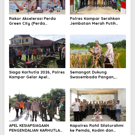
Rakor Akselerasi Perda
Polres Kampar Serahkan
Green City (Perda
Jembatan Merah Putih
Lingkungan) Kota
Presisi Hasil Renovasi ke
Pekanbaru Bersama Dinas
Warga Pulau Jambu Kuok
Lingkungan Hidup Kota
Pekanbaru dan Tim Pakar
Siaga Karhutla 2026, Polres
Semangat Dukung
Kampar Gelar Apel
Swasembada Pangan,
Bersama TNI dan Instansi
Kapolsek Kampar Turun
Terkait
Langsung Panen Jagung di
Sendayan
APEL KESIAPSIAGAAN
Kapolres Rohil Silaturahmi
PENGENDALIAN KARHUTLA
ke Pemda, Kodim dan