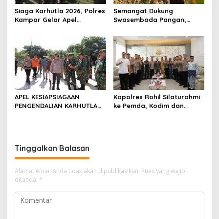
Siaga Karhutla 2026, Polres
Semangat Dukung
Kampar Gelar Apel
Swasembada Pangan,
Bersama TNI dan Instansi
Kapolsek Kampar Turun
Terkait
Langsung Panen Jagung di
Sendayan
APEL KESIAPSIAGAAN
Kapolres Rohil Silaturahmi
PENGENDALIAN KARHUTLA
ke Pemda, Kodim dan
KABUPATEN ROKAN HILIR
Kejari, Perkuat Sinergitas
TAHUN 2026, PERKUAT
dan Soliditas Antar Instansi
SINERGI HADAPI MUSIM
KEMARAU DAN POTENSI EL
Tinggalkan Balasan
NINO
Alamat email Anda tidak akan dipublikasikan.
Ruas yang wajib
ditandai
*