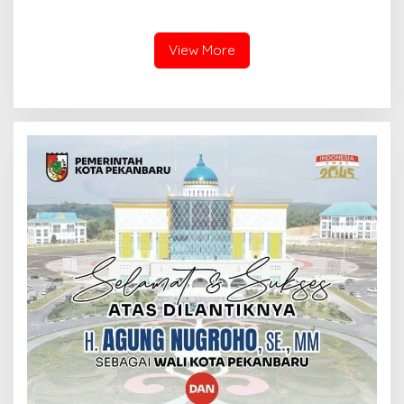
KABUPATEN ROKAN HILIR
Kejari, Perkuat Sinergitas
TAHUN 2026, PERKUAT
dan Soliditas Antar Instansi
SINERGI HADAPI MUSIM
KEMARAU DAN POTENSI EL
View More
NINO