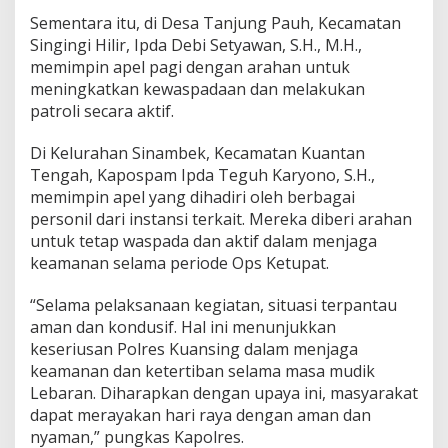
a
Sementara itu, di Desa Tanjung Pauh, Kecamatan
t
L
Singingi Hilir, Ipda Debi Setyawan, S.H., M.H.,
a
memimpin apel pagi dengan arahan untuk
n
meningkatkan kewaspadaan dan melakukan
c
patroli secara aktif.
a
n
g
Di Kelurahan Sinambek, Kecamatan Kuantan
K
Tengah, Kapospam Ipda Teguh Karyono, S.H.,
u
memimpin apel yang dihadiri oleh berbagai
n
personil dari instansi terkait. Mereka diberi arahan
i
n
untuk tetap waspada dan aktif dalam menjaga
g
keamanan selama periode Ops Ketupat.
2
0
“Selama pelaksanaan kegiatan, situasi terpantau
2
aman dan kondusif. Hal ini menunjukkan
4
keseriusan Polres Kuansing dalam menjaga
keamanan dan ketertiban selama masa mudik
Lebaran. Diharapkan dengan upaya ini, masyarakat
dapat merayakan hari raya dengan aman dan
nyaman,” pungkas Kapolres.