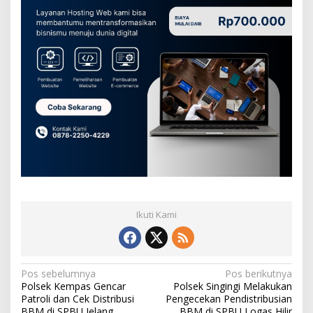
Ikuti Kami
N
Pos sebelumnya
Pos berikutnya
Polsek Kempas Gencar
Polsek Singingi Melakukan
a
Patroli dan Cek Distribusi
Pengecekan Pendistribusian
BBM di SPBU Jelang
BBM di SPBU Logas Hilir