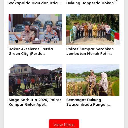
Wakapolda Riau dan Irdam
Dukung Ranperda Rokan
XIX/TT Turun Langsung
Hilir Hijau untuk Lingkungan
Padamkan Api di Pasir
Berkelanjutan
Limau Kapas
Rakor Akselerasi Perda
Polres Kampar Serahkan
Green City (Perda
Jembatan Merah Putih
Lingkungan) Kota
Presisi Hasil Renovasi ke
Pekanbaru Bersama Dinas
Warga Pulau Jambu Kuok
Lingkungan Hidup Kota
Pekanbaru dan Tim Pakar
Siaga Karhutla 2026, Polres
Semangat Dukung
Kampar Gelar Apel
Swasembada Pangan,
Bersama TNI dan Instansi
Kapolsek Kampar Turun
Terkait
Langsung Panen Jagung di
Sendayan
View More