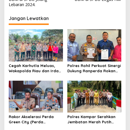
v
Lebaran 2024.
i
g
Jangan Lewatkan
a
s
i
p
o
s
Cegah Karhutla Meluas,
Polres Rohil Perkuat Sinergi
Wakapolda Riau dan Irdam
Dukung Ranperda Rokan
XIX/TT Turun Langsung
Hilir Hijau untuk Lingkungan
Padamkan Api di Pasir
Berkelanjutan
Limau Kapas
Rakor Akselerasi Perda
Polres Kampar Serahkan
Green City (Perda
Jembatan Merah Putih
Lingkungan) Kota
Presisi Hasil Renovasi ke