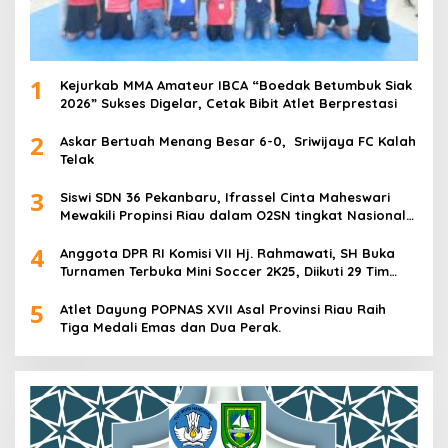
1
Kejurkab MMA Amateur IBCA “Boedak Betumbuk Siak
2026” Sukses Digelar, Cetak Bibit Atlet Berprestasi
2
Askar Bertuah Menang Besar 6-0, Sriwijaya FC Kalah
Telak
3
Siswi SDN 36 Pekanbaru, Ifrassel Cinta Maheswari
Mewakili Propinsi Riau dalam O2SN tingkat Nasional
2025 di Cabor Senam Putri
4
Anggota DPR RI Komisi VII Hj. Rahmawati, SH Buka
Turnamen Terbuka Mini Soccer 2K25, Diikuti 29 Tim
Pria dan Wanita di Kalimantan Utara
5
Atlet Dayung POPNAS XVII Asal Provinsi Riau Raih
Tiga Medali Emas dan Dua Perak.