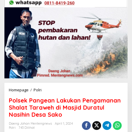
Homepage
/
Polri
P
o
Polsek Pangean Lakukan Pengamanan
l
s
Shalat Taraweh di Masjid Duratul
e
Nasihin Desa Sako
k
P
Daeng Johan Mentengnews
April 1, 2024
a
Polri
743 Dilihat