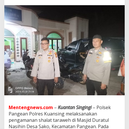
n
g
e
a
n
L
a
k
u
k
a
n
P
e
n
g
a
m
a
n
a
Mentengnews.com
–
Kuantan Singingi
– Polsek
n
Pangean Polres Kuansing melaksanakan
S
h
pengamanan shalat taraweh di Masjid Duratul
a
Nasihin Desa Sako, Kecamatan Pangean. Pada