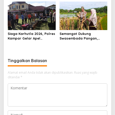
Pekanbaru Bersama Dinas
Warga Pulau Jambu Kuok
Lingkungan Hidup Kota
Pekanbaru dan Tim Pakar
Siaga Karhutla 2026, Polres
Semangat Dukung
Kampar Gelar Apel
Swasembada Pangan,
Bersama TNI dan Instansi
Kapolsek Kampar Turun
Terkait
Langsung Panen Jagung di
Sendayan
Tinggalkan Balasan
Alamat email Anda tidak akan dipublikasikan.
Ruas yang wajib
ditandai
*