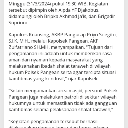
l
Minggu (31/3/2024) pukul 19.30 WIB, Kegiatan
a
tersebut dipimpin oleh Aipda YF Djakobus,
t
didampingi oleh Bripka Akhmad Ja’is, dan Brigadir
T
a
Supriono.
r
a
Kapolres Kuansing, AKBP Pangucap Priyo Soegito,
w
S.I.K, M.H., melalui Kapolsek Pangean, AKP
e
Zulfatriano SH.MH, menyampaikan, “Tujuan dari
h
d
pengamanan ini adalah untuk memberikan rasa
i
aman dan nyaman kepada masyarakat yang
M
melaksanakan ibadah shalat taraweh di wilayah
a
hukum Polsek Pangean serta agar tercipta situasi
s
j
kamtibmas yang kondusif,” ujar Kapolsek.
i
d
“Selain mengamankan area masjid, personil Polsek
D
Pangean juga melakukan patroli di sekitar wilayah
u
hukumnya untuk memastikan tidak ada gangguan
r
a
kamtibmas selama pelaksanaan shalat taraweh,”
t
u
“Kegiatan pengamanan tersebut berhasil
l
dilaksanakan dengan lancar dan tanpa adanya