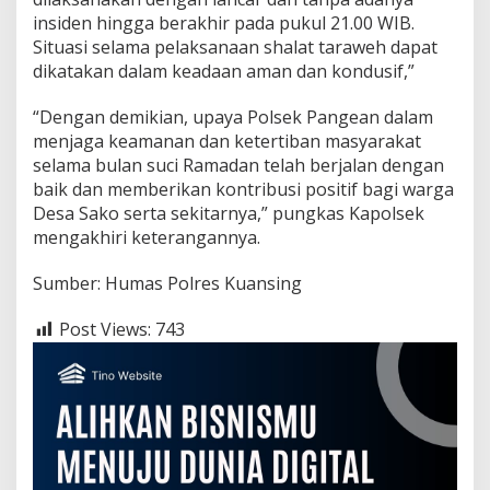
N
insiden hingga berakhir pada pukul 21.00 WIB.
a
s
Situasi selama pelaksanaan shalat taraweh dapat
i
dikatakan dalam keadaan aman dan kondusif,”
h
i
“Dengan demikian, upaya Polsek Pangean dalam
n
menjaga keamanan dan ketertiban masyarakat
D
e
selama bulan suci Ramadan telah berjalan dengan
s
baik dan memberikan kontribusi positif bagi warga
a
Desa Sako serta sekitarnya,” pungkas Kapolsek
S
mengakhiri keterangannya.
a
k
o
Sumber: Humas Polres Kuansing
Post Views:
743