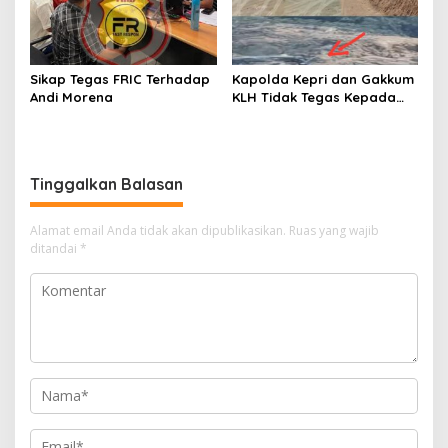
Sikap Tegas FRIC Terhadap
Kapolda Kepri dan Gakkum
Andi Morena
KLH Tidak Tegas Kepada
Korporasi Pencucian Pasir
dan Penimbunan Pesisir di
Teluk Mata Ikan
Tinggalkan Balasan
Alamat email Anda tidak akan dipublikasikan.
Ruas yang wajib
ditandai
*