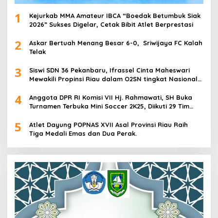
1
Kejurkab MMA Amateur IBCA “Boedak Betumbuk Siak
2026” Sukses Digelar, Cetak Bibit Atlet Berprestasi
2
Askar Bertuah Menang Besar 6-0, Sriwijaya FC Kalah
Telak
3
Siswi SDN 36 Pekanbaru, Ifrassel Cinta Maheswari
Mewakili Propinsi Riau dalam O2SN tingkat Nasional
2025 di Cabor Senam Putri
4
Anggota DPR RI Komisi VII Hj. Rahmawati, SH Buka
Turnamen Terbuka Mini Soccer 2K25, Diikuti 29 Tim
Pria dan Wanita di Kalimantan Utara
5
Atlet Dayung POPNAS XVII Asal Provinsi Riau Raih
Tiga Medali Emas dan Dua Perak.