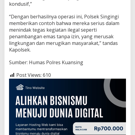
i
kondusif,”
K
e
“Dengan berhasilnya operasi ini, Polsek Singingi
l
memberikan contoh bahwa mereka serius dalam
u
r
menindak tegas kegiatan ilegal seperti
a
penambangan emas tanpa izin, yang merusak
h
lingkungan dan merugikan masyarakat,” tandas
a
Kapolsek.
n
M
u
Sumber: Humas Polres Kuansing
a
r
Post Views:
610
a
L
e
m
b
u
K
e
c
a
m