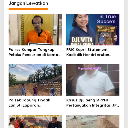
g
Jangan Lewatkan
a
s
i
p
o
s
Polres Kampar Tangkap
FRIC Kepri: Statement
Pelaku Pencurian di Kantor
Kadisdik Hendri Arulan
Balai Penyuluhan
Melukai Nurani Bangsa
Indonesia
Polsek Tapung Tindak
Kasus Dju Seng :APPHI
Lanjuti Laporan
Pertanyakan Integritas JPU
Masyarakat Terkait
Kejagung dan Dugaan
Penambangan Ilegal di
“Main Mata” Kroni Eks-
Desa Bencah Kelubi
Jampidsus