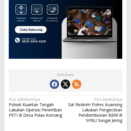
a
t
a
n
S
i
n
g
i
n
g
i
Ikuti Kami
N
Pos sebelumnya
Pos berikutnya
Polsek Kuantan Tengah
Sat Reskrim Polres Kuansing
a
Lakukan Operasi Penertiban
Lakukan Pengecekan
v
PETI di Desa Pulau Komang
Pendistribusian BBM di
SPBU Sungai Jering
i