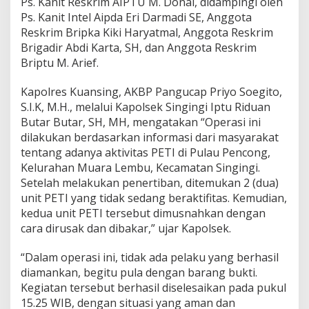
Ps. Kanit Reskrim AIPTU M. Donal, didampingi oleh
P
e
Ps. Kanit Intel Aipda Eri Darmadi SE, Anggota
n
Reskrim Bripka Kiki Haryatmal, Anggota Reskrim
a
Brigadir Abdi Karta, SH, dan Anggota Reskrim
m
Briptu M. Arief.
b
a
n
Kapolres Kuansing, AKBP Pangucap Priyo Soegito,
g
S.I.K, M.H., melalui Kapolsek Singingi Iptu Riduan
a
Butar Butar, SH, MH, mengatakan “Operasi ini
n
dilakukan berdasarkan informasi dari masyarakat
E
m
tentang adanya aktivitas PETI di Pulau Pencong,
a
Kelurahan Muara Lembu, Kecamatan Singingi.
s
Setelah melakukan penertiban, ditemukan 2 (dua)
T
unit PETI yang tidak sedang beraktifitas. Kemudian,
a
kedua unit PETI tersebut dimusnahkan dengan
n
p
cara dirusak dan dibakar,” ujar Kapolsek.
a
I
“Dalam operasi ini, tidak ada pelaku yang berhasil
z
diamankan, begitu pula dengan barang bukti.
i
Kegiatan tersebut berhasil diselesaikan pada pukul
n
d
15.25 WIB, dengan situasi yang aman dan