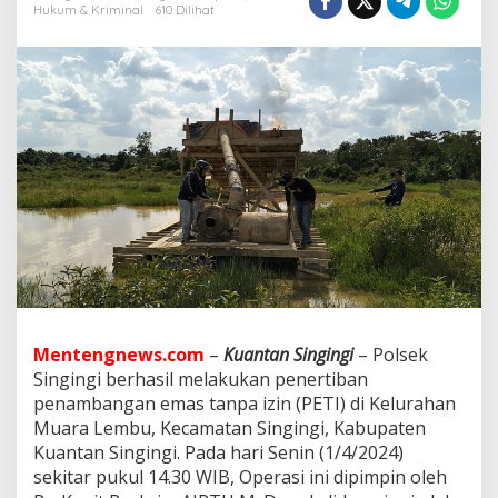
n
Hukum & Kriminal
610 Dilihat
g
i
n
g
i
B
e
r
h
a
s
i
l
M
e
n
e
Mentengnews.com
–
Kuantan Singingi
– Polsek
r
Singingi berhasil melakukan penertiban
t
i
penambangan emas tanpa izin (PETI) di Kelurahan
b
Muara Lembu, Kecamatan Singingi, Kabupaten
k
Kuantan Singingi. Pada hari Senin (1/4/2024)
a
sekitar pukul 14.30 WIB, Operasi ini dipimpin oleh
n