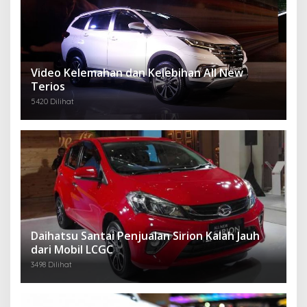
Video Kelemahan dan Kelebihan All New
Terios
5420 Dilihat
Daihatsu Santai Penjualan Sirion Kalah Jauh
dari Mobil LCGC
3498 Dilihat