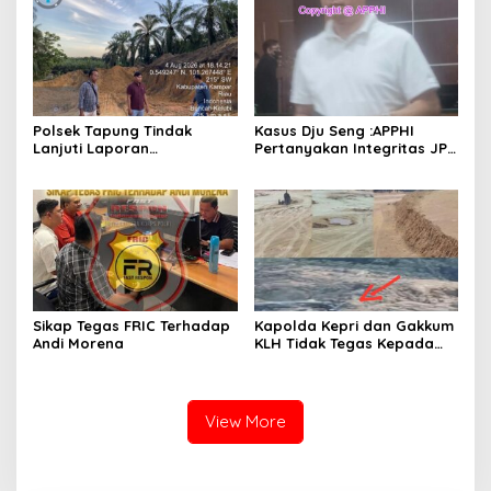
Polsek Tapung Tindak
Kasus Dju Seng :APPHI
Lanjuti Laporan
Pertanyakan Integritas JPU
Masyarakat Terkait
Kejagung dan Dugaan
Penambangan Ilegal di
“Main Mata” Kroni Eks-
Desa Bencah Kelubi
Jampidsus
Sikap Tegas FRIC Terhadap
Kapolda Kepri dan Gakkum
Andi Morena
KLH Tidak Tegas Kepada
Korporasi Pencucian Pasir
dan Penimbunan Pesisir di
Teluk Mata Ikan
View More