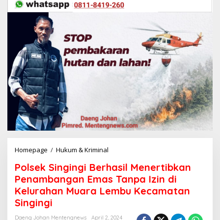
Homepage
/
Hukum & Kriminal
P
o
Polsek Singingi Berhasil Menertibkan
l
s
Penambangan Emas Tanpa Izin di
e
Kelurahan Muara Lembu Kecamatan
k
Singingi
S
i
Daeng Johan Mentengnews
April 2, 2024