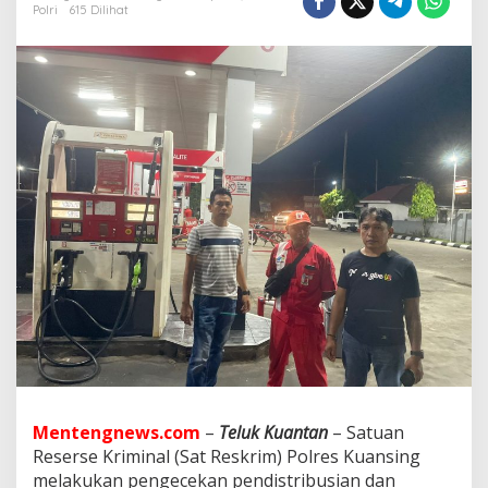
i
Polri
615 Dilihat
m
P
o
l
r
e
s
K
u
a
n
s
i
n
g
M
e
l
a
k
u
Mentengnews.com
–
Teluk Kuantan
– Satuan
k
a
Reserse Kriminal (Sat Reskrim) Polres Kuansing
n
melakukan pengecekan pendistribusian dan