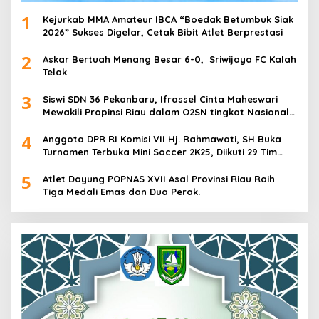
1
Kejurkab MMA Amateur IBCA “Boedak Betumbuk Siak
2026” Sukses Digelar, Cetak Bibit Atlet Berprestasi
2
Askar Bertuah Menang Besar 6-0, Sriwijaya FC Kalah
Telak
3
Siswi SDN 36 Pekanbaru, Ifrassel Cinta Maheswari
Mewakili Propinsi Riau dalam O2SN tingkat Nasional
2025 di Cabor Senam Putri
4
Anggota DPR RI Komisi VII Hj. Rahmawati, SH Buka
Turnamen Terbuka Mini Soccer 2K25, Diikuti 29 Tim
Pria dan Wanita di Kalimantan Utara
5
Atlet Dayung POPNAS XVII Asal Provinsi Riau Raih
Tiga Medali Emas dan Dua Perak.