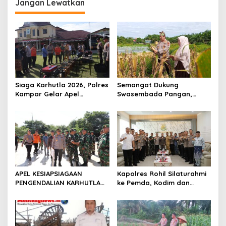
Jangan Lewatkan
a
s
i
p
o
s
Siaga Karhutla 2026, Polres
Semangat Dukung
Kampar Gelar Apel
Swasembada Pangan,
Bersama TNI dan Instansi
Kapolsek Kampar Turun
Terkait
Langsung Panen Jagung di
Sendayan
APEL KESIAPSIAGAAN
Kapolres Rohil Silaturahmi
PENGENDALIAN KARHUTLA
ke Pemda, Kodim dan
KABUPATEN ROKAN HILIR
Kejari, Perkuat Sinergitas
TAHUN 2026, PERKUAT
dan Soliditas Antar Instansi
SINERGI HADAPI MUSIM
KEMARAU DAN POTENSI EL