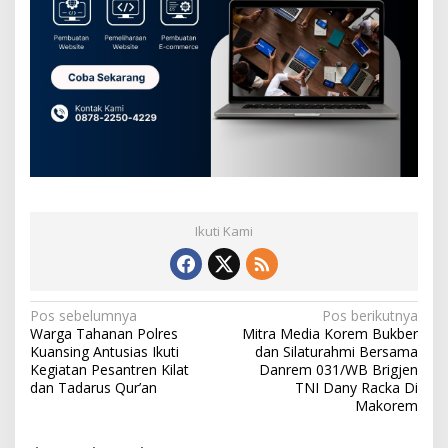
Ikuti Kami
N
Pos sebelumnya
Pos berikutnya
Warga Tahanan Polres
Mitra Media Korem Bukber
a
Kuansing Antusias Ikuti
dan Silaturahmi Bersama
v
Kegiatan Pesantren Kilat
Danrem 031/WB Brigjen
dan Tadarus Qur’an
TNI Dany Racka Di
i
Makorem
g