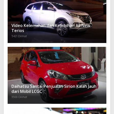
Video Kelemahan dan Kelebihan All New
Terios
5421 Dilihat
Daihatsu Santai Penjualan Sirion Kalah Jauh
dari Mobil LCGC
3500 Dilihat