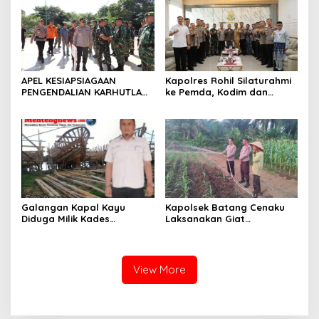
APEL KESIAPSIAGAAN
Kapolres Rohil Silaturahmi
PENGENDALIAN KARHUTLA
ke Pemda, Kodim dan
KABUPATEN ROKAN HILIR
Kejari, Perkuat Sinergitas
TAHUN 2026, PERKUAT
dan Soliditas Antar Instansi
SINERGI HADAPI MUSIM
KEMARAU DAN POTENSI EL
NINO
Galangan Kapal Kayu
Kapolsek Batang Cenaku
Diduga Milik Kades
Laksanakan Giat
Serapung Bernama Rocki
Pemantauan, Penyiraman
Menuai Sorotan,
dan Pengecekan Jagung
Masyarakat Menilai Bahan
Pipil di Desa Aur Cina.
Material Kapal Kayu
View More
Diduga dari Hasil Ilegal
Logging