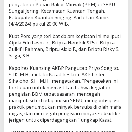
P
penyaluran Bahan Bakar Minyak (BBM) di SPBU
e
Sungai Jering, Kecamatan Kuantan Tengah,
n
g
Kabupaten Kuantan Singingi.Pada hari Kamis
e
(4/4/2024) pukul 20.00 WIB.
c
e
Kuat Pers yang terlibat dalam kegiatan ini meliputi
k
Aipda Edu Lesmon, Bripka Hendrik S.Psi., Bripka
a
n
Zulkifli Rahman, Briptu Aldio F., dan Briptu Rizky S.
P
Yoga, S.H.
e
n
Kapolres Kuansing AKBP Pangucap Priyo Soegito,
d
S.I.K.,M.H., melalui Kasat Reskrim AKP Linter
i
s
Sihaloho, S.H.,M.H., mengatakan, “Pengecekan ini
t
bertujuan untuk memastikan bahwa kegiatan
r
pengisian BBM tepat sasaran, mencegah
i
manipulasi terhadap mesin SPBU, mengantisipasi
b
praktik penumpukan minyak bersubsidi oleh mafia
u
s
migas, dan mencegah pengisian minyak subsidi ke
i
jerigen untuk diperdagangkan,” ungkap Kasat.
a
n