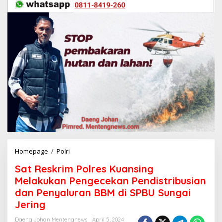
Homepage
/
Polri
S
a
Sat Reskrim Polres Kuansing
t
R
Melakukan Pengecekan Pendistribusian
e
dan Penyaluran BBM di SPBU Sungai
s
Jering
k
r
Daeng Johan Mentengnews
April 5, 2024