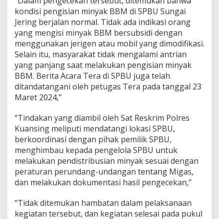
“Dalam pengecekan tersebut, ditemukan bahwa
d
kondisi pengisian minyak BBM di SPBU Sungai
a
n
Jering berjalan normal. Tidak ada indikasi orang
P
yang mengisi minyak BBM bersubsidi dengan
e
menggunakan jerigen atau mobil yang dimodifikasi.
n
Selain itu, masyarakat tidak mengalami antrian
y
a
yang panjang saat melakukan pengisian minyak
l
BBM. Berita Acara Tera di SPBU juga telah
u
ditandatangani oleh petugas Tera pada tanggal 23
r
Maret 2024,”
a
n
B
“Tindakan yang diambil oleh Sat Reskrim Polres
B
Kuansing meliputi mendatangi lokasi SPBU,
M
berkoordinasi dengan pihak pemilik SPBU,
d
menghimbau kepada pengelola SPBU untuk
i
melakukan pendistribusian minyak sesuai dengan
S
P
peraturan perundang-undangan tentang Migas,
B
dan melakukan dokumentasi hasil pengecekan,”
U
S
“Tidak ditemukan hambatan dalam pelaksanaan
u
kegiatan tersebut, dan kegiatan selesai pada pukul
n