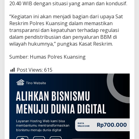
g
20.40 WIB dengan situasi yang aman dan kondusif.
a
i
“Kegiatan ini akan menjadi bagian dari upaya Sat
J
Reskrim Polres Kuansing dalam memastikan
e
transparansi dan kepatuhan terhadap regulasi
r
i
dalam pendistribusian dan penyaluran BBM di
n
wilayah hukumnya,” pungkas Kasat Reskrim.
g
Sumber: Humas Polres Kuansing
Post Views:
615