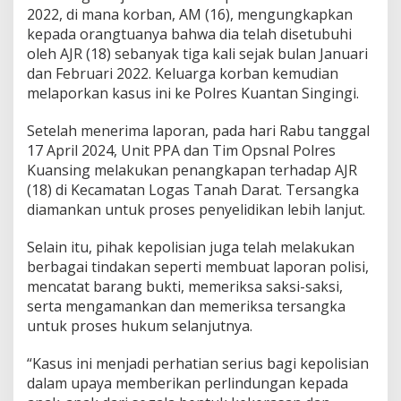
e
2022, di mana korban, AM (16), mengungkapkan
r
kepada orangtuanya bahwa dia telah disetubuhi
s
oleh AJR (18) sebanyak tiga kali sejak bulan Januari
e
t
dan Februari 2022. Keluarga korban kemudian
u
melaporkan kasus ini ke Polres Kuantan Singingi.
b
u
Setelah menerima laporan, pada hari Rabu tanggal
h
17 April 2024, Unit PPA dan Tim Opsnal Polres
a
n
Kuansing melakukan penangkapan terhadap AJR
T
(18) di Kecamatan Logas Tanah Darat. Tersangka
e
diamankan untuk proses penyelidikan lebih lanjut.
r
h
Selain itu, pihak kepolisian juga telah melakukan
a
d
berbagai tindakan seperti membuat laporan polisi,
a
mencatat barang bukti, memeriksa saksi-saksi,
p
serta mengamankan dan memeriksa tersangka
A
untuk proses hukum selanjutnya.
n
a
k
“Kasus ini menjadi perhatian serius bagi kepolisian
d
dalam upaya memberikan perlindungan kepada
i