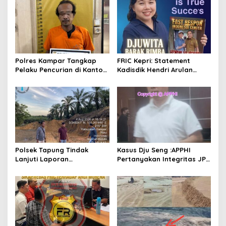
s
i
p
o
s
Polres Kampar Tangkap
FRIC Kepri: Statement
Pelaku Pencurian di Kantor
Kadisdik Hendri Arulan
Balai Penyuluhan
Melukai Nurani Bangsa
Indonesia
Polsek Tapung Tindak
Kasus Dju Seng :APPHI
Lanjuti Laporan
Pertanyakan Integritas JPU
Masyarakat Terkait
Kejagung dan Dugaan
Penambangan Ilegal di
“Main Mata” Kroni Eks-
Desa Bencah Kelubi
Jampidsus