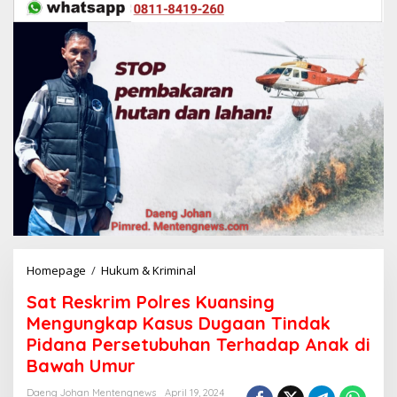
Homepage
/
Hukum & Kriminal
S
a
Sat Reskrim Polres Kuansing
t
R
Mengungkap Kasus Dugaan Tindak
e
Pidana Persetubuhan Terhadap Anak di
s
Bawah Umur
k
r
Daeng Johan Mentengnews
April 19, 2024