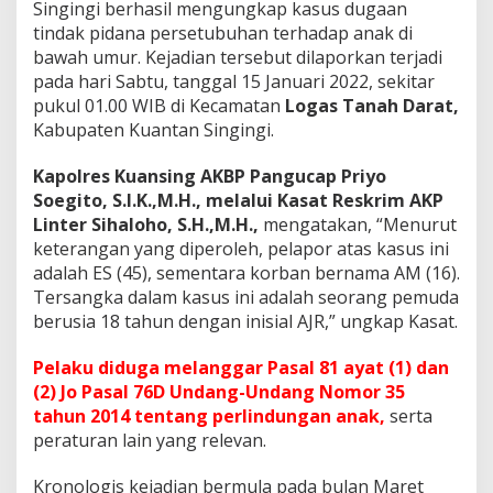
p
Singingi berhasil mengungkap kasus dugaan
K
tindak pidana persetubuhan terhadap anak di
a
bawah umur. Kejadian tersebut dilaporkan terjadi
s
pada hari Sabtu, tanggal 15 Januari 2022, sekitar
u
s
pukul 01.00 WIB di Kecamatan
Logas Tanah Darat,
D
Kabupaten Kuantan Singingi.
u
g
Kapolres Kuansing AKBP Pangucap Priyo
a
Soegito, S.I.K.,M.H., melalui Kasat Reskrim AKP
a
n
Linter Sihaloho, S.H.,M.H.,
mengatakan, “Menurut
T
keterangan yang diperoleh, pelapor atas kasus ini
i
adalah ES (45), sementara korban bernama AM (16).
n
Tersangka dalam kasus ini adalah seorang pemuda
d
berusia 18 tahun dengan inisial AJR,” ungkap Kasat.
a
k
P
Pelaku diduga melanggar Pasal 81 ayat (1) dan
i
(2) Jo Pasal 76D Undang-Undang Nomor 35
d
tahun 2014 tentang perlindungan anak,
serta
a
peraturan lain yang relevan.
n
a
P
Kronologis kejadian bermula pada bulan Maret