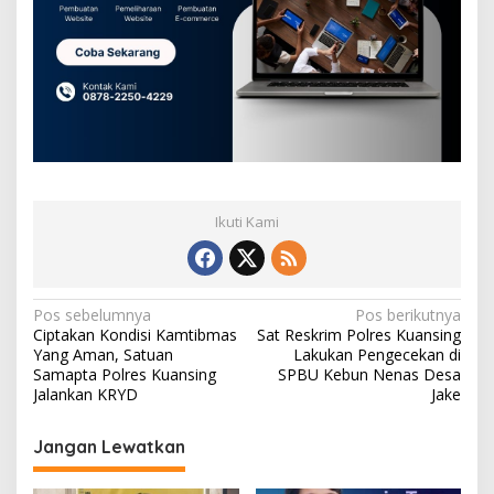
Ikuti Kami
N
Pos sebelumnya
Pos berikutnya
Ciptakan Kondisi Kamtibmas
Sat Reskrim Polres Kuansing
a
Yang Aman, Satuan
Lakukan Pengecekan di
v
Samapta Polres Kuansing
SPBU Kebun Nenas Desa
Jalankan KRYD
Jake
i
g
Jangan Lewatkan
a