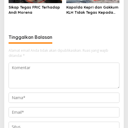
Sikap Tegas FRIC Terhadap
Kapolda Kepri dan Gakkum
Andi Morena
KLH Tidak Tegas Kepada
Korporasi Pencucian Pasir
dan Penimbunan Pesisir di
Teluk Mata Ikan
Tinggalkan Balasan
Alamat email Anda tidak akan dipublikasikan.
Ruas yang wajib
ditandai
*