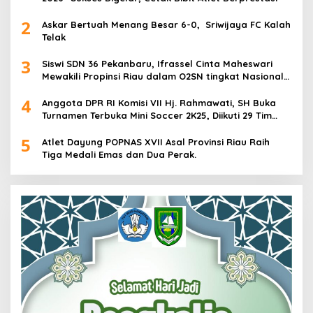
2
Askar Bertuah Menang Besar 6-0, Sriwijaya FC Kalah
Telak
3
Siswi SDN 36 Pekanbaru, Ifrassel Cinta Maheswari
Mewakili Propinsi Riau dalam O2SN tingkat Nasional
2025 di Cabor Senam Putri
4
Anggota DPR RI Komisi VII Hj. Rahmawati, SH Buka
Turnamen Terbuka Mini Soccer 2K25, Diikuti 29 Tim
Pria dan Wanita di Kalimantan Utara
5
Atlet Dayung POPNAS XVII Asal Provinsi Riau Raih
Tiga Medali Emas dan Dua Perak.