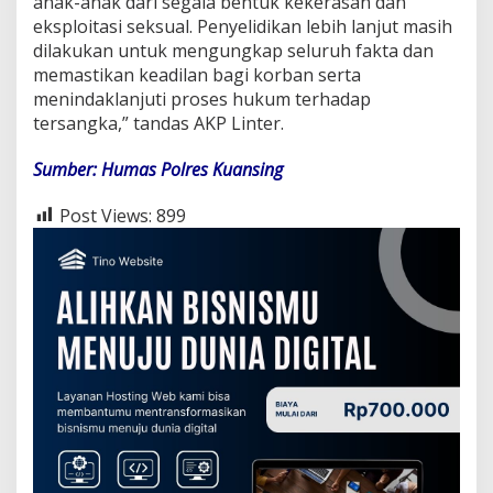
anak-anak dari segala bentuk kekerasan dan
B
eksploitasi seksual. Penyelidikan lebih lanjut masih
a
w
dilakukan untuk mengungkap seluruh fakta dan
a
memastikan keadilan bagi korban serta
h
menindaklanjuti proses hukum terhadap
U
tersangka,” tandas AKP Linter.
m
u
r
Sumber: Humas Polres Kuansing
Post Views:
899