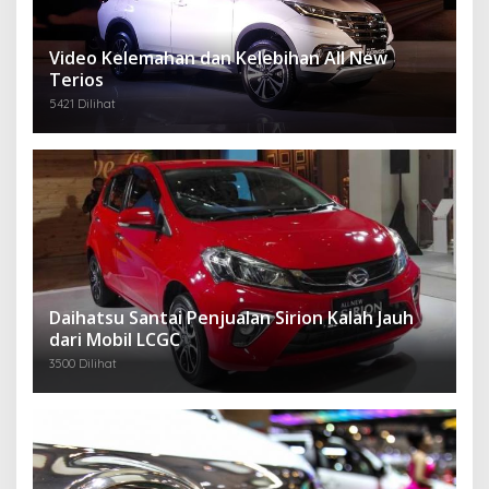
Video Kelemahan dan Kelebihan All New
Terios
5421 Dilihat
Daihatsu Santai Penjualan Sirion Kalah Jauh
dari Mobil LCGC
3500 Dilihat