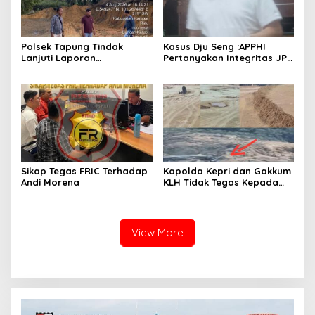
Polsek Tapung Tindak
Kasus Dju Seng :APPHI
Lanjuti Laporan
Pertanyakan Integritas JPU
Masyarakat Terkait
Kejagung dan Dugaan
Penambangan Ilegal di
“Main Mata” Kroni Eks-
Desa Bencah Kelubi
Jampidsus
Sikap Tegas FRIC Terhadap
Kapolda Kepri dan Gakkum
Andi Morena
KLH Tidak Tegas Kepada
Korporasi Pencucian Pasir
dan Penimbunan Pesisir di
Teluk Mata Ikan
View More