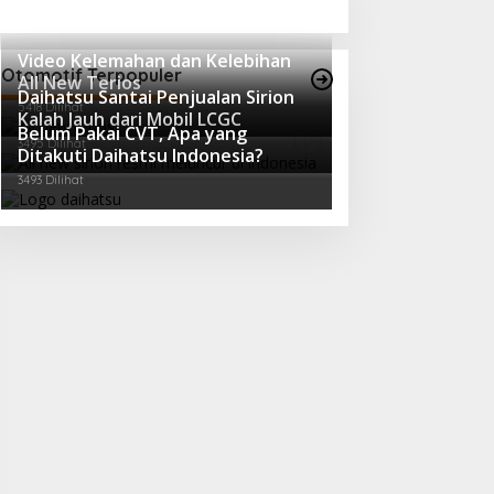
Video Kelemahan dan Kelebihan
Otomotif Terpopuler
All New Terios
Daihatsu Santai Penjualan Sirion
5418 Dilihat
Kalah Jauh dari Mobil LCGC
Belum Pakai CVT, Apa yang
3495 Dilihat
Ditakuti Daihatsu Indonesia?
3493 Dilihat