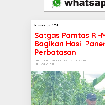
Homepage
/
TNI
S
a
Satgas Pamtas RI-
t
g
Bagikan Hasil Pan
a
s
Perbatasan
P
a
m
Daeng Johan Mentengnews
April 18, 2024
t
TNI
703 Dilihat
a
s
R
I
-
M
a
l
a