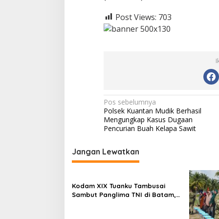
k
a
Post Views:
703
t
P
e
r
b
I
a
t
a
s
a
N
Pos sebelumnya
n
Polsek Kuantan Mudik Berhasil
a
Mengungkap Kasus Dugaan
v
Pencurian Buah Kelapa Sawit
i
Jangan Lewatkan
g
a
s
Kodam XIX Tuanku Tambusai
Sambut Panglima TNI di Batam,
i
Lanjut Tinjau Kesiapan Latihan
p
Terintegrasi TNI 2026