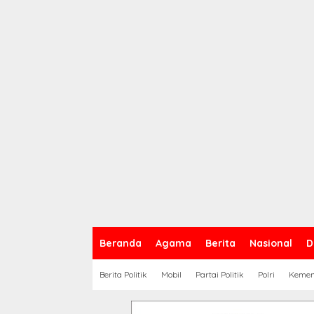
Beranda
Agama
Berita
Nasional
D
Berita Politik
Mobil
Partai Politik
Polri
Keme