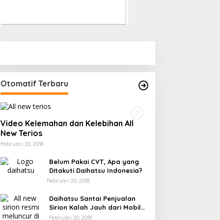
Otomatif Terbaru
Video Kelemahan dan Kelebihan All
New Terios
Februari 20, 2018
Belum Pakai CVT, Apa yang
Ditakuti Daihatsu Indonesia?
Februari 20, 2018
Daihatsu Santai Penjualan
Sirion Kalah Jauh dari Mobil
LCGC
Februari 20, 2018