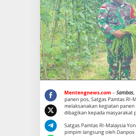
y
s
i
a
Y
o
n
a
r
m
e
d
1
6
/
T
K
Mentengnews.com
–
Sambas
,
B
panen pos, Satgas Pamtas RI-
a
g
melaksanakan kegiatan panen
i
dibagikan kepada masyarakat 
k
a
Satgas Pamtas RI-Malaysia Yon
n
pimpim langsung oleh Danpos S
H