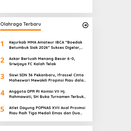
Olahraga Terbaru
1
Kejurkab MMA Amateur IBCA “Boedak
Betumbuk Siak 2026” Sukses Digelar,
Cetak Bibit Atlet Berprestasi
2
Askar Bertuah Menang Besar 6-0,
Sriwijaya FC Kalah Telak
3
Siswi SDN 36 Pekanbaru, Ifrassel Cinta
Maheswari Mewakili Propinsi Riau dalam
O2SN tingkat Nasional 2025 di Cabor
4
Senam Putri
Anggota DPR RI Komisi VII Hj.
Rahmawati, SH Buka Turnamen Terbuka
Mini Soccer 2K25, Diikuti 29 Tim Pria dan
5
Wanita di Kalimantan Utara
Atlet Dayung POPNAS XVII Asal Provinsi
Riau Raih Tiga Medali Emas dan Dua
Perak.