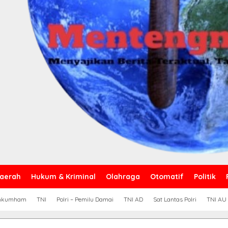
aerah
Hukum & Kriminal
Olahraga
Otomatif
Politik
nkumham
TNI
Polri – Pemilu Damai
TNI AD
Sat Lantas Polri
TNI AU