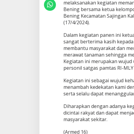
a
melaksanakan kegiatan memane
s
Bening bersama ketua kelompo
i
Bening Kecamatan Sajingan Ka
l
(17/4/2024).
P
a
n
Dalam kegiatan panen ini ket
e
sangat berterima kasih kepada 
n
membantu masyarakat dan mem
P
merawat tanaman sehingga men
o
s
Kegiatan ini merupakan wujud 
K
personil satgas pamtas RI-MLY
e
p
Kegiatan ini sebagai wujud keha
a
menambah kedekatan kami deng
d
a
serta selalu dapat menanggulang
M
a
Diharapkan dengan adanya kegi
s
dicintai rakyat dan dapat menja
y
masyarakat sekitar.
a
r
a
(Armed 16)