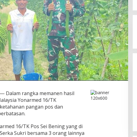
Kegaduhan Yang Membuat
Sejumlah Tokoh Semakin Santer
Menjadi Buah Bibir Masyarakat
Di Politik
|
Mei 6, 2026
 — Dalam rangka memanen hasil
Malaysia Yonarmed 16/TK
 ketahanan pangan pos dan
perbatasan.
armed 16/TK Pos Sei Bening yang di
erka Sukri bersama 3 orang lainnya