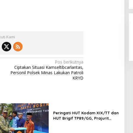
kuti Kami
Pos berikutnya
Ciptakan Situasi Kamseltibcarlantas,
Personil Polsek Minas Lakukan Patroli
KRYD
Peringati HUT Kodam XIX/TT dan
HUT Brigif TP89/GG, Prajurit
Gelar Ziarah Rombongan Penuh
Khidmat