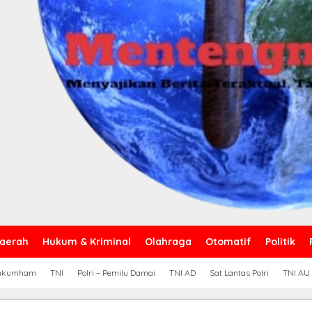
aerah
Hukum & Kriminal
Olahraga
Otomatif
Politik
nkumham
TNI
Polri – Pemilu Damai
TNI AD
Sat Lantas Polri
TNI AU