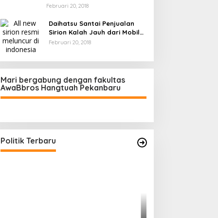
Februari 20, 2018
Daihatsu Santai Penjualan
Sirion Kalah Jauh dari Mobil
LCGC
Februari 20, 2018
Mari bergabung dengan fakultas
AwaBbros Hangtuah Pekanbaru
Polresta Pekanbaru Tes Urine 101
Personel, Tegaskan Komitmen
Bersih Narkoba
Di Politik, Polri
|
Februari 23, 2026
Politik Terbaru
Prof Sutan Naso
“Jago” Siaga Per