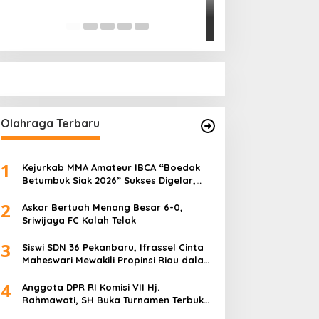
Pihak Kemana?
Di Politik
|
Januari 18, 
Olahraga Terbaru
1
Kejurkab MMA Amateur IBCA “Boedak
Betumbuk Siak 2026” Sukses Digelar,
Cetak Bibit Atlet Berprestasi
2
Askar Bertuah Menang Besar 6-0,
Sriwijaya FC Kalah Telak
3
Siswi SDN 36 Pekanbaru, Ifrassel Cinta
Maheswari Mewakili Propinsi Riau dalam
O2SN tingkat Nasional 2025 di Cabor
4
Senam Putri
Anggota DPR RI Komisi VII Hj.
Rahmawati, SH Buka Turnamen Terbuka
Mini Soccer 2K25, Diikuti 29 Tim Pria dan