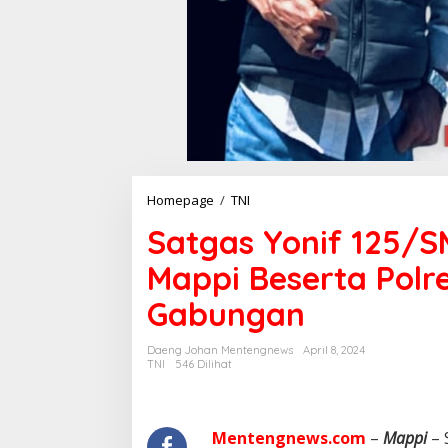
Homepage
/
TNI
S
a
Satgas Yonif 125/
t
g
Mappi Beserta Polr
a
s
Gabungan
Y
o
n
Daeng Johan Mentengnews
April 8, 2024
i
TNI
546 Dilihat
f
1
2
5
Mentengnews.com
–
Mappi
– 