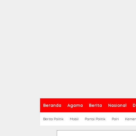
Beranda
Agama
Berita
Nasional
D
Berita Politik
Mobil
Partai Politik
Polri
Keme