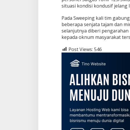
B
situasi kondisi kondusif jelang I
e
s
Pada Sweeping kali tim gabun
e
r
beberapa senjata tajam dan mi
t
selanjutnya diberi pengarahan
a
kepada oknum masyarakat terse
P
o
Post Views:
l
546
r
e
s
M
a
p
p
i
G
e
l
a
r
S
w