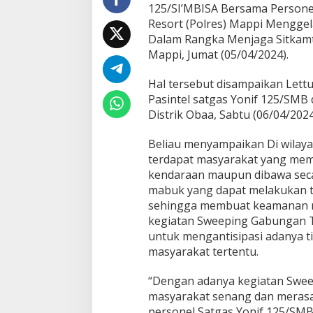
/
125/SI’MBISA Bersama Persone
S
Resort (Polres) Mappi Mengge
M
Dalam Rangka Menjaga Sitkamtib
B
Mappi, Jumat (05/04/2024).
B
e
r
Hal tersebut disampaikan Lett
s
Pasintel satgas Yonif 125/SMB 
a
Distrik Obaa, Sabtu (06/04/2024
m
a
K
Beliau menyampaikan Di wilaya
o
terdapat masyarakat yang mem
d
kendaraan maupun dibawa sec
i
mabuk yang dapat melakukan t
m
sehingga membuat keamanan m
1
7
kegiatan Sweeping Gabungan TN
0
untuk mengantisipasi adanya t
4
masyarakat tertentu.
M
a
“Dengan adanya kegiatan Swe
p
p
masyarakat senang dan merasa
i
personel Satgas Yonif 125/S