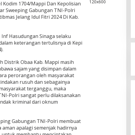
l Kodim 1704/Mappi Dan Kepolisian
lar Sweeping Gabungan TNI-Polri
mas Jelang Idul Fitri 2024 Di Kab.
u Inf Hasudungan Sinaga selaku
dalam keterangan tertulisnya di Kepi
).
h Distrik Obaa Kab. Mappi masih
bawa sajam yang disimpan dalam
Kegaduhan Yang Membuat
ara perorangan oleh masyarakat
Sejumlah Tokoh Semakin Santer
indakan rusuh dan sebagainya
Menjadi Buah Bibir Masyarakat
Di Politik
|
Mei 6, 2026
asyarakat terganggu, maka
I-Polri sangat perlu dilaksanakan
indak kriminal dari oknum
eping Gabungan TNI-Polri membuat
 aman apalagi semenjak hadirnya
MB untuk membantu menciptakan