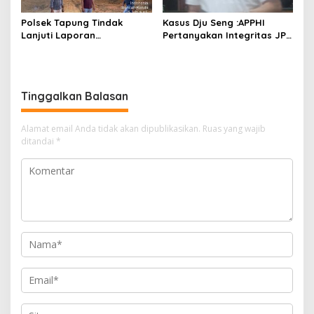
Polsek Tapung Tindak
Kasus Dju Seng :APPHI
Lanjuti Laporan
Pertanyakan Integritas JPU
Masyarakat Terkait
Kejagung dan Dugaan
Penambangan Ilegal di
“Main Mata” Kroni Eks-
Desa Bencah Kelubi
Jampidsus
Tinggalkan Balasan
Alamat email Anda tidak akan dipublikasikan.
Ruas yang wajib
ditandai
*