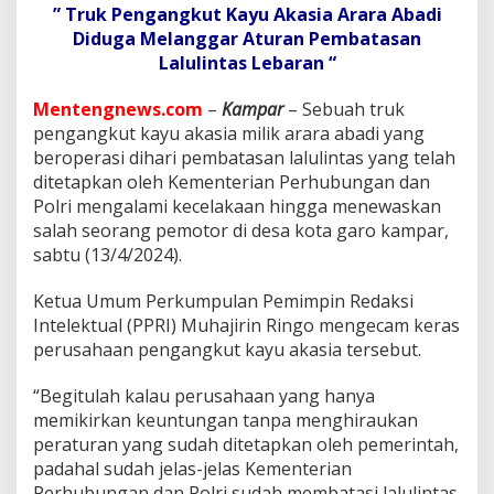
n
” Truk Pengangkut Kayu Akasia Arara Abadi
g
Diduga Melanggar Aturan Pembatasan
a
Lalulintas Lebaran “
n
g
k
Mentengnews.com
–
Kampar
– Sebuah truk
u
pengangkut kayu akasia milik arara abadi yang
t
beroperasi dihari pembatasan lalulintas yang telah
K
ditetapkan oleh Kementerian Perhubungan dan
a
y
Polri mengalami kecelakaan hingga menewaskan
u
salah seorang pemotor di desa kota garo kampar,
A
sabtu (13/4/2024).
k
a
Ketua Umum Perkumpulan Pemimpin Redaksi
s
i
Intelektual (PPRI) Muhajirin Ringo mengecam keras
a
perusahaan pengangkut kayu akasia tersebut.
P
T
“Begitulah kalau perusahaan yang hanya
A
memikirkan keuntungan tanpa menghiraukan
A
,
peraturan yang sudah ditetapkan oleh pemerintah,
!
padahal sudah jelas-jelas Kementerian
!
Perhubungan dan Polri sudah membatasi lalulintas