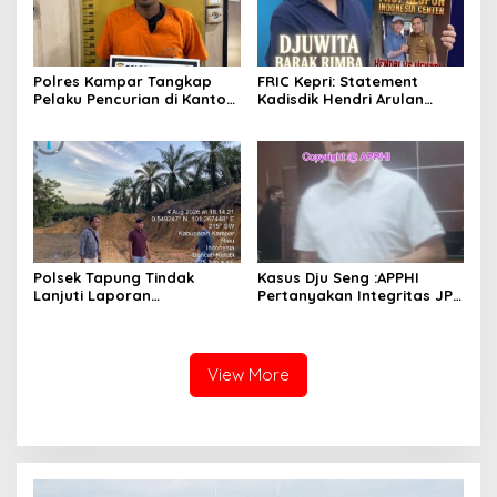
Polres Kampar Tangkap
FRIC Kepri: Statement
Pelaku Pencurian di Kantor
Kadisdik Hendri Arulan
Balai Penyuluhan
Melukai Nurani Bangsa
Indonesia
Polsek Tapung Tindak
Kasus Dju Seng :APPHI
Lanjuti Laporan
Pertanyakan Integritas JPU
Masyarakat Terkait
Kejagung dan Dugaan
Penambangan Ilegal di
“Main Mata” Kroni Eks-
Desa Bencah Kelubi
Jampidsus
View More