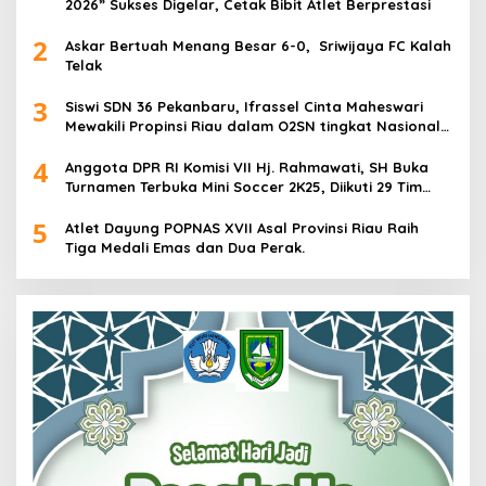
2026” Sukses Digelar, Cetak Bibit Atlet Berprestasi
2
Askar Bertuah Menang Besar 6-0, Sriwijaya FC Kalah
Telak
3
Siswi SDN 36 Pekanbaru, Ifrassel Cinta Maheswari
Mewakili Propinsi Riau dalam O2SN tingkat Nasional
2025 di Cabor Senam Putri
4
Anggota DPR RI Komisi VII Hj. Rahmawati, SH Buka
Turnamen Terbuka Mini Soccer 2K25, Diikuti 29 Tim
Pria dan Wanita di Kalimantan Utara
5
Atlet Dayung POPNAS XVII Asal Provinsi Riau Raih
Tiga Medali Emas dan Dua Perak.