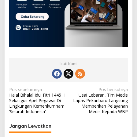
Ikuti Kami
N
Pos sebelumnya
Pos berikutnya
Halal Bihalal Idul Fitri 1445 H
Usai Lebaran, Tim Medis
a
Sekaligus Apel Pegawai Di
Lapas Pekanbaru Langsung
v
Lingkungan Kemenkumham
Memberikan Pelayanan
‘Seluruh Indonesia’
Medis Kepada WBP
i
g
Jangan Lewatkan
a