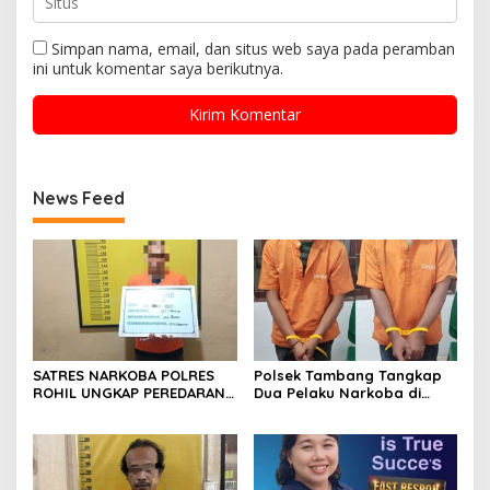
Simpan nama, email, dan situs web saya pada peramban
ini untuk komentar saya berikutnya.
News Feed
SATRES NARKOBA POLRES
Polsek Tambang Tangkap
ROHIL UNGKAP PEREDARAN
Dua Pelaku Narkoba di
SABU 39,84 GRAM, SATU
Desa Koto Perambahan,
TERSANGKA DIAMANKAN
Sita Puluhan Sabu-sabu
Siap Edar