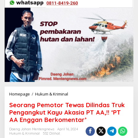
Homepage
/
Hukum & Kriminal
S
e
Seorang Pemotor Tewas Dilindas Truk
o
r
Pengangkut Kayu Akasia PT AA,!! ‘PT
a
AA Enggan Berkomentar’
n
g
Daeng Johan Mentengnews
April 16, 2024
P
Hukum & Kriminal
532 Dilihat