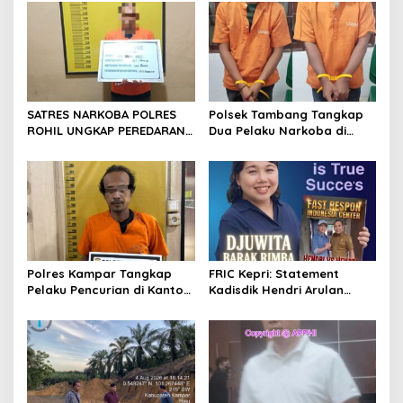
s
i
p
o
s
SATRES NARKOBA POLRES
Polsek Tambang Tangkap
ROHIL UNGKAP PEREDARAN
Dua Pelaku Narkoba di
SABU 39,84 GRAM, SATU
Desa Koto Perambahan,
TERSANGKA DIAMANKAN
Sita Puluhan Sabu-sabu
Siap Edar
Polres Kampar Tangkap
FRIC Kepri: Statement
Pelaku Pencurian di Kantor
Kadisdik Hendri Arulan
Balai Penyuluhan
Melukai Nurani Bangsa
Indonesia