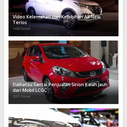
Video Kelemahan dan Kelebihan All New
Terios
5428 Dilihat
Daihatsu Santai Penjualan Sirion Kalah Jauh
dari Mobil LCGC
3505 Dilihat