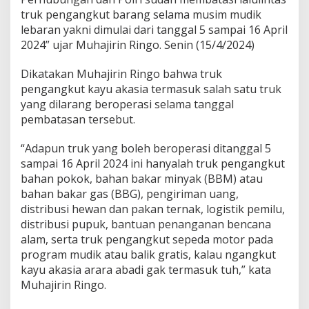
'
truk pengangkut barang selama musim mudik
P
lebaran yakni dimulai dari tanggal 5 sampai 16 April
T
A
2024” ujar Muhajirin Ringo. Senin (15/4/2024)
A
E
Dikatakan Muhajirin Ringo bahwa truk
n
pengangkut kayu akasia termasuk salah satu truk
g
yang dilarang beroperasi selama tanggal
g
a
pembatasan tersebut.
n
B
“Adapun truk yang boleh beroperasi ditanggal 5
e
sampai 16 April 2024 ini hanyalah truk pengangkut
r
bahan pokok, bahan bakar minyak (BBM) atau
k
o
bahan bakar gas (BBG), pengiriman uang,
m
distribusi hewan dan pakan ternak, logistik pemilu,
e
distribusi pupuk, bantuan penanganan bencana
n
alam, serta truk pengangkut sepeda motor pada
t
a
program mudik atau balik gratis, kalau ngangkut
r
kayu akasia arara abadi gak termasuk tuh,” kata
'
Muhajirin Ringo.