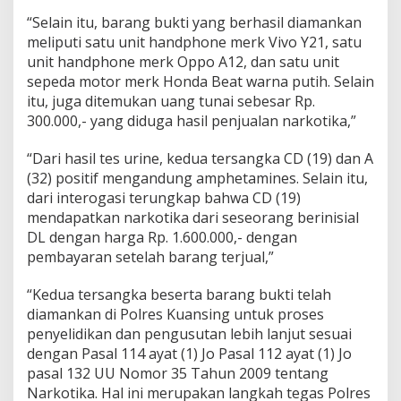
g
u
“Selain itu, barang bukti yang berhasil diamankan
n
meliputi satu unit handphone merk Vivo Y21, satu
a
unit handphone merk Oppo A12, dan satu unit
a
sepeda motor merk Honda Beat warna putih. Selain
n
itu, juga ditemukan uang tunai sebesar Rp.
N
a
300.000,- yang diduga hasil penjualan narkotika,”
r
k
“Dari hasil tes urine, kedua tersangka CD (19) dan A
o
(32) positif mengandung amphetamines. Selain itu,
t
dari interogasi terungkap bahwa CD (19)
i
k
mendapatkan narkotika dari seseorang berinisial
a
DL dengan harga Rp. 1.600.000,- dengan
J
pembayaran setelah barang terjual,”
e
n
“Kedua tersangka beserta barang bukti telah
i
s
diamankan di Polres Kuansing untuk proses
S
penyelidikan dan pengusutan lebih lanjut sesuai
h
dengan Pasal 114 ayat (1) Jo Pasal 112 ayat (1) Jo
a
pasal 132 UU Nomor 35 Tahun 2009 tentang
b
u
Narkotika. Hal ini merupakan langkah tegas Polres