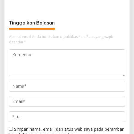
Bersama TNI dan Instansi
Kapolsek Kampar Turun
Terkait
Langsung Panen Jagung di
Sendayan
Tinggalkan Balasan
Alamat email Anda tidak akan dipublikasikan.
Ruas yang wajib
ditandai
*
Simpan nama, email, dan situs web saya pada peramban