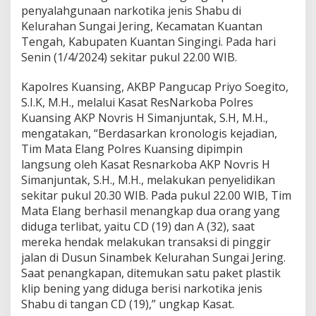
a
penyalahgunaan narkotika jenis Shabu di
n
Kelurahan Sungai Jering, Kecamatan Kuantan
s
i
Tengah, Kabupaten Kuantan Singingi. Pada hari
n
Senin (1/4/2024) sekitar pukul 22.00 WIB.
g
U
Kapolres Kuansing, AKBP Pangucap Priyo Soegito,
n
S.I.K, M.H., melalui Kasat ResNarkoba Polres
g
k
Kuansing AKP Novris H Simanjuntak, S.H, M.H.,
a
mengatakan, “Berdasarkan kronologis kejadian,
p
Tim Mata Elang Polres Kuansing dipimpin
K
langsung oleh Kasat Resnarkoba AKP Novris H
a
Simanjuntak, S.H., M.H., melakukan penyelidikan
s
u
sekitar pukul 20.30 WIB. Pada pukul 22.00 WIB, Tim
s
Mata Elang berhasil menangkap dua orang yang
P
diduga terlibat, yaitu CD (19) dan A (32), saat
e
mereka hendak melakukan transaksi di pinggir
n
y
jalan di Dusun Sinambek Kelurahan Sungai Jering.
a
Saat penangkapan, ditemukan satu paket plastik
l
klip bening yang diduga berisi narkotika jenis
a
Shabu di tangan CD (19),” ungkap Kasat.
h