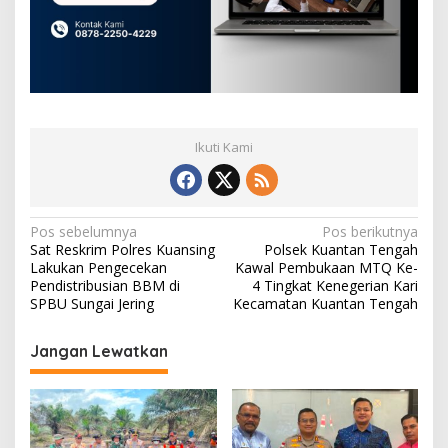
Ikuti Kami
N
Pos sebelumnya
Pos berikutnya
Sat Reskrim Polres Kuansing
Polsek Kuantan Tengah
a
Lakukan Pengecekan
Kawal Pembukaan MTQ Ke-
v
Pendistribusian BBM di
4 Tingkat Kenegerian Kari
SPBU Sungai Jering
Kecamatan Kuantan Tengah
i
g
Jangan Lewatkan
a
s
i