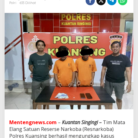
l
Polri
633 Dilihat
a
n
g
S
a
t
R
e
s
n
a
r
k
o
b
a
P
o
l
r
e
Mentengnews.com
–
Kuantan Singingi –
Tim Mata
s
K
Elang Satuan Reserse Narkoba (Resnarkoba)
u
Polres Kuansing berhasil mengungkap kasus