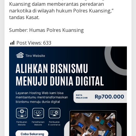
d
Kuansing dalam memberantas peredaran
i
narkotika di wilayah hukum Polres Kuansing,”
S
tandas Kasat.
u
n
g
Sumber: Humas Polres Kuansing
a
i
Post Views:
633
J
e
r
i
n
g