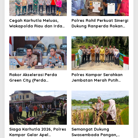
p
o
s
Cegah Karhutla Meluas,
Polres Rohil Perkuat Sinergi
Wakapolda Riau dan Irdam
Dukung Ranperda Rokan
XIX/TT Turun Langsung
Hilir Hijau untuk Lingkungan
Padamkan Api di Pasir
Berkelanjutan
Limau Kapas
Rakor Akselerasi Perda
Polres Kampar Serahkan
Green City (Perda
Jembatan Merah Putih
Lingkungan) Kota
Presisi Hasil Renovasi ke
Pekanbaru Bersama Dinas
Warga Pulau Jambu Kuok
Lingkungan Hidup Kota
Pekanbaru dan Tim Pakar
Siaga Karhutla 2026, Polres
Semangat Dukung
Kampar Gelar Apel
Swasembada Pangan,