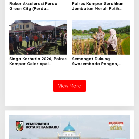
Rakor Akselerasi Perda
Polres Kampar Serahkan
Green City (Perda
Jembatan Merah Putih
Lingkungan) Kota
Presisi Hasil Renovasi ke
Pekanbaru Bersama Dinas
Warga Pulau Jambu Kuok
Lingkungan Hidup Kota
Pekanbaru dan Tim Pakar
Siaga Karhutla 2026, Polres
Semangat Dukung
Kampar Gelar Apel
Swasembada Pangan,
Bersama TNI dan Instansi
Kapolsek Kampar Turun
Terkait
Langsung Panen Jagung di
Sendayan
View More