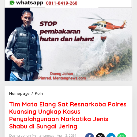
Homepage
/
Polri
T
i
Tim Mata Elang Sat Resnarkoba Polres
m
M
Kuansing Ungkap Kasus
a
Penyalahgunaan Narkotika Jenis
t
Shabu di Sungai Jering
a
E
Daeng Johan Mentengnews
April 2, 2024