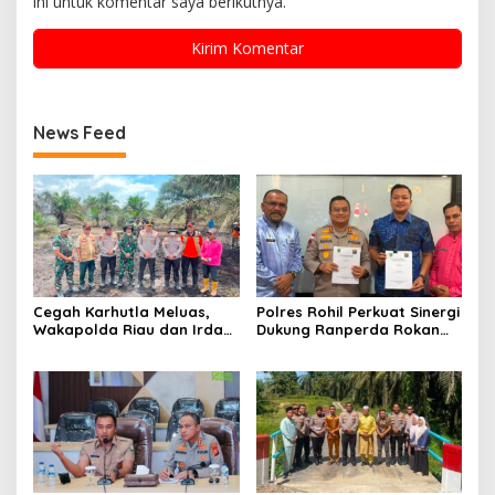
ini untuk komentar saya berikutnya.
News Feed
Cegah Karhutla Meluas,
Polres Rohil Perkuat Sinergi
Wakapolda Riau dan Irdam
Dukung Ranperda Rokan
XIX/TT Turun Langsung
Hilir Hijau untuk Lingkungan
Padamkan Api di Pasir
Berkelanjutan
Limau Kapas