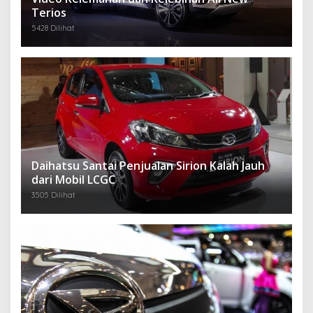
Terios
5428 Dilihat
Daihatsu Santai Penjualan Sirion Kalah Jauh
dari Mobil LCGC
3505 Dilihat