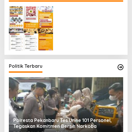
Politik Terbaru
Polresta Pekanbaru Tes Urine 101 Personel,
P
Tegaskan Komitmen Bersih Narkoba
S