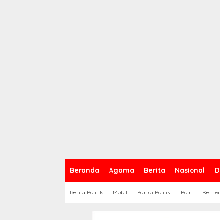
Beranda
Agama
Berita
Nasional
D
Berita Politik
Mobil
Partai Politik
Polri
Keme