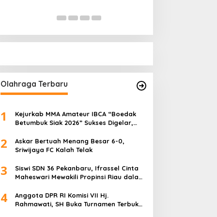
Pihak Kemana?
Di Politik
|
Januari 18, 
Olahraga Terbaru
1
Kejurkab MMA Amateur IBCA “Boedak
Betumbuk Siak 2026” Sukses Digelar,
Cetak Bibit Atlet Berprestasi
2
Askar Bertuah Menang Besar 6-0,
Sriwijaya FC Kalah Telak
3
Siswi SDN 36 Pekanbaru, Ifrassel Cinta
Maheswari Mewakili Propinsi Riau dalam
O2SN tingkat Nasional 2025 di Cabor
4
Senam Putri
Anggota DPR RI Komisi VII Hj.
Rahmawati, SH Buka Turnamen Terbuka
Mini Soccer 2K25, Diikuti 29 Tim Pria dan