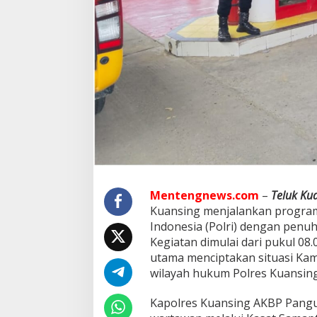
a
n
S
a
m
a
p
t
a
P
o
l
r
e
s
Mentengnews.com
–
Teluk Ku
K
u
Kuansing menjalankan program 
a
Indonesia (Polri) dengan penuh 
n
Kegiatan dimulai dari pukul 08
s
utama menciptakan situasi Kam
i
n
wilayah hukum Polres Kuansing
g
B
Kapolres Kuansing AKBP Panguca
e