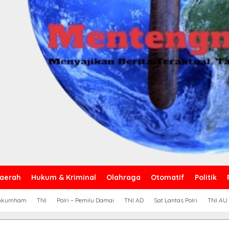
aerah
Hukum & Kriminal
Olahraga
Otomatif
Politik
nkumham
TNI
Polri – Pemilu Damai
TNI AD
Sat Lantas Polri
TNI AU