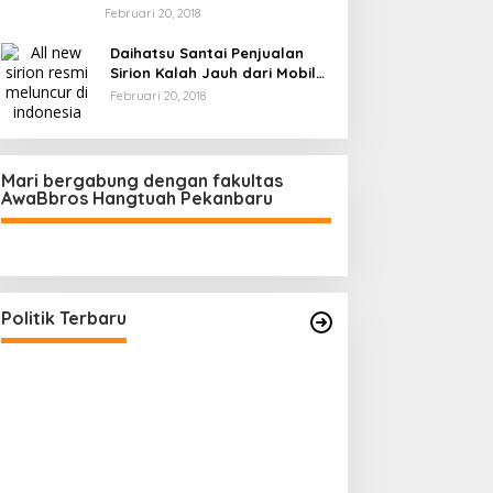
Februari 20, 2018
Daihatsu Santai Penjualan
Sirion Kalah Jauh dari Mobil
LCGC
Februari 20, 2018
Mari bergabung dengan fakultas
AwaBbros Hangtuah Pekanbaru
Polresta Pekanbaru Tes Urine 101
Personel, Tegaskan Komitmen
Bersih Narkoba
Di Politik, Polri
|
Februari 23, 2026
Politik Terbaru
Prof Sutan Naso
“Jago” Siaga Per