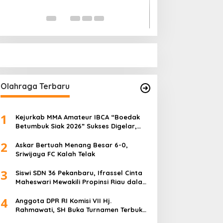
Pihak Kemana?
Di Politik
|
Januari 18, 
Olahraga Terbaru
1
Kejurkab MMA Amateur IBCA “Boedak
Betumbuk Siak 2026” Sukses Digelar,
Cetak Bibit Atlet Berprestasi
2
Askar Bertuah Menang Besar 6-0,
Sriwijaya FC Kalah Telak
3
Siswi SDN 36 Pekanbaru, Ifrassel Cinta
Maheswari Mewakili Propinsi Riau dalam
O2SN tingkat Nasional 2025 di Cabor
4
Senam Putri
Anggota DPR RI Komisi VII Hj.
Rahmawati, SH Buka Turnamen Terbuka
Mini Soccer 2K25, Diikuti 29 Tim Pria dan