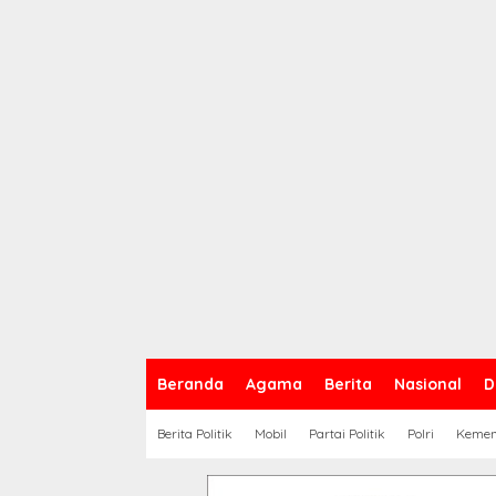
Beranda
Agama
Berita
Nasional
D
Berita Politik
Mobil
Partai Politik
Polri
Keme