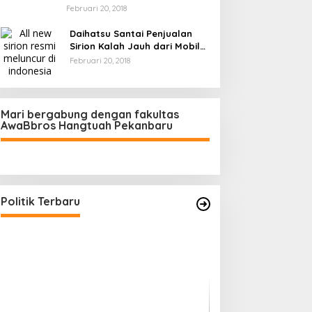
Februari 20, 2018
Daihatsu Santai Penjualan
Sirion Kalah Jauh dari Mobil
LCGC
Februari 20, 2018
Mari bergabung dengan fakultas
AwaBbros Hangtuah Pekanbaru
Polresta Pekanbaru Tes Urine 101
Personel, Tegaskan Komitmen
Bersih Narkoba
Di Politik, Polri
|
Februari 23, 2026
Politik Terbaru
Prof Sutan Naso
“Jago” Siaga Per