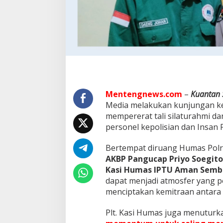
s
K
u
a
n
s
i
n
g
Mentengnews.com
–
Kuantan 
Media melakukan kunjungan ke 
mempererat tali silaturahmi da
personel kepolisian dan Insan P
Bertempat diruang Humas Polr
AKBP Pangucap Priyo Soegito, S
Kasi Humas IPTU Aman Sembir
dapat menjadi atmosfer yang p
menciptakan kemitraan antara 
Plt. Kasi Humas juga menuturka