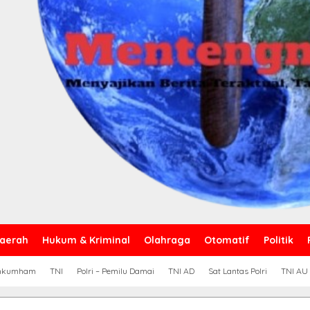
aerah
Hukum & Kriminal
Olahraga
Otomatif
Politik
nkumham
TNI
Polri – Pemilu Damai
TNI AD
Sat Lantas Polri
TNI AU