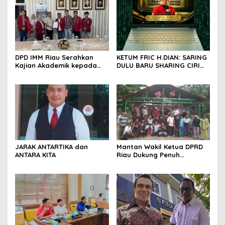
DPD IMM Riau Serahkan
KETUM FRIC H.DIAN: SARING
Kajian Akademik kepada
DULU BARU SHARING CIRI
DPD RI, Desak Perjuangkan
ORANG BIJAK BERMEDIA
Keadilan bagi Provinsi Riau
SOSIAL
JARAK ANTARTIKA dan
Mantan Wakil Ketua DPRD
ANTARA KITA
Riau Dukung Penuh
Penerbitan Buku Sejarah
Perjuangan Lahirnya
Kabupaten Kepulauan
Meranti