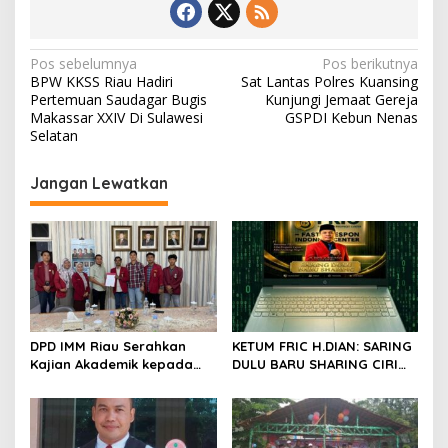
N
Pos sebelumnya
Pos berikutnya
BPW KKSS Riau Hadiri
Sat Lantas Polres Kuansing
a
Pertemuan Saudagar Bugis
Kunjungi Jemaat Gereja
v
Makassar XXIV Di Sulawesi
GSPDI Kebun Nenas
Selatan
i
g
Jangan Lewatkan
a
s
i
p
o
s
DPD IMM Riau Serahkan
KETUM FRIC H.DIAN: SARING
Kajian Akademik kepada
DULU BARU SHARING CIRI
DPD RI, Desak Perjuangkan
ORANG BIJAK BERMEDIA
Keadilan bagi Provinsi Riau
SOSIAL