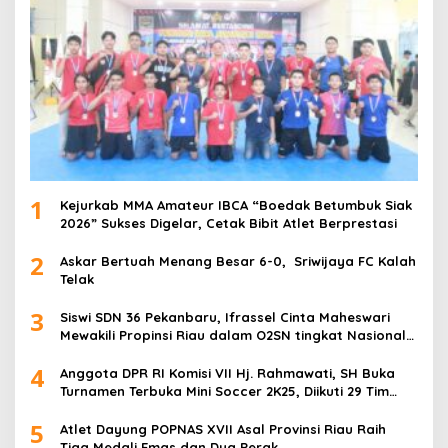
1
Kejurkab MMA Amateur IBCA “Boedak Betumbuk Siak
2026” Sukses Digelar, Cetak Bibit Atlet Berprestasi
2
Askar Bertuah Menang Besar 6-0, Sriwijaya FC Kalah
Telak
3
Siswi SDN 36 Pekanbaru, Ifrassel Cinta Maheswari
Mewakili Propinsi Riau dalam O2SN tingkat Nasional
2025 di Cabor Senam Putri
4
Anggota DPR RI Komisi VII Hj. Rahmawati, SH Buka
Turnamen Terbuka Mini Soccer 2K25, Diikuti 29 Tim
Pria dan Wanita di Kalimantan Utara
5
Atlet Dayung POPNAS XVII Asal Provinsi Riau Raih
Tiga Medali Emas dan Dua Perak.