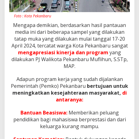
l
i
k
Foto : Kota Pekanbaru
o
t
Mengapa demikian, berdasarkan hasil pantauan
a
media ini dari beberapa sampel yang dilakukan
P
tatap muka yang dilakukan mulai tanggal 17-20
e
April 2024, tercatat warga Kota Pekanbaru sangat
k
a
mengapresiasi kinerja dan program
yang
n
dilakukan PJ Walikota Pekanbaru Muflihun, S.STp,
b
MAP.
a
r
Adapun program kerja yang sudah dijalankan
u
,
Pemerintah (Pemko) Pekanbaru
bertujuan untuk
meningkatkan kesejahteraan masyarakat,
di
antaranya:
Bantuan Beasiswa:
Memberikan peluang
pendidikan bagi mahasiswa berprestasi dan dari
keluarga kurang mampu.