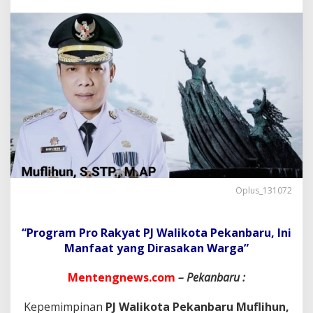
a
P
e
k
a
n
b
a
r
u
S
a
n
g
a
t
Oplus_131072
M
e
n
“Program Pro Rakyat PJ Walikota Pekanbaru, Ini
g
Manfaat yang Dirasakan Warga”
a
p
Mentengnews.com
– Pekanbaru :
r
e
s
Kepemimpinan
PJ Walikota Pekanbaru Muflihun,