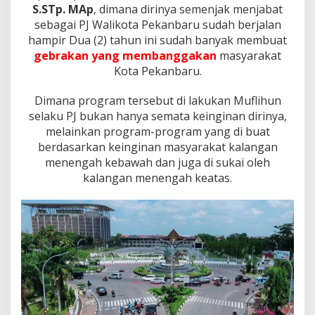
i
S.STp. MAp
, dimana dirinya semenjak menjabat
a
sebagai PJ Walikota Pekanbaru sudah berjalan
s
hampir Dua (2) tahun ini sudah banyak membuat
i
K
gebrakan yang membanggakan
masyarakat
i
Kota Pekanbaru.
n
e
Dimana program tersebut di lakukan Muflihun
r
selaku PJ bukan hanya semata keinginan dirinya,
j
a
melainkan program-program yang di buat
d
berdasarkan keinginan masyarakat kalangan
a
menengah kebawah dan juga di sukai oleh
n
kalangan menengah keatas.
P
r
o
g
r
a
m
P
J
W
a