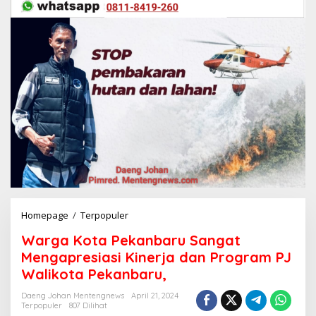
Homepage
/
Terpopuler
W
a
Warga Kota Pekanbaru Sangat
r
g
Mengapresiasi Kinerja dan Program PJ
a
Walikota Pekanbaru,
K
o
Daeng Johan Mentengnews
April 21, 2024
t
Terpopuler
807 Dilihat