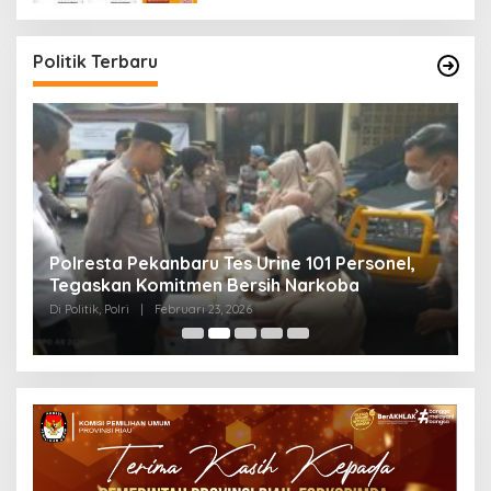
Politik Terbaru
Polresta Pekanbaru Tes Urine 101 Personel,
P
Tegaskan Komitmen Bersih Narkoba
S
Di Politik, Polri
|
Februari 23, 2026
Di 