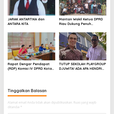
JARAK ANTARTIKA dan
Mantan Wakil Ketua DPRD
ANTARA KITA
Riau Dukung Penuh
Penerbitan Buku Sejarah
Perjuangan Lahirnya
Kabupaten Kepulauan
Meranti
Rapat Dengar Pendapat
TUTUP SEKOLAH PLAYGROUP
(RDP) Komisi IV DPRD Kota
DJUWITA! ADA APA HENDRI
Batam terkait polemik
ARULAN BELA MATI-MATIAN ?
Sekolah Djuwita
Tinggalkan Balasan
Alamat email Anda tidak akan dipublikasikan.
Ruas yang wajib
ditandai
*