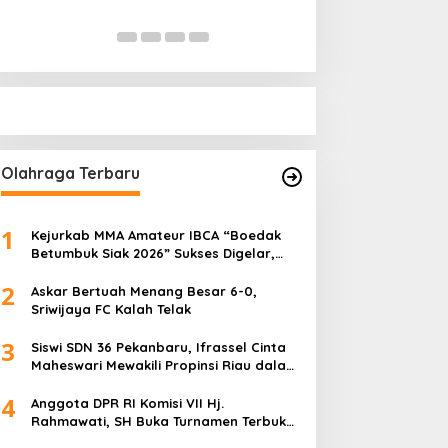
Pihak Kemana?
Di Politik
|
Januari 18, 
Olahraga Terbaru
1
Kejurkab MMA Amateur IBCA “Boedak
Betumbuk Siak 2026” Sukses Digelar,
Cetak Bibit Atlet Berprestasi
2
Askar Bertuah Menang Besar 6-0,
Sriwijaya FC Kalah Telak
3
Siswi SDN 36 Pekanbaru, Ifrassel Cinta
Maheswari Mewakili Propinsi Riau dalam
O2SN tingkat Nasional 2025 di Cabor
4
Senam Putri
Anggota DPR RI Komisi VII Hj.
Rahmawati, SH Buka Turnamen Terbuka
Mini Soccer 2K25, Diikuti 29 Tim Pria dan