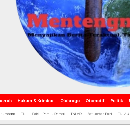
aerah
Hukum & Kriminal
Olahraga
Otomatif
Politik
nkumham
TNI
Polri – Pemilu Damai
TNI AD
Sat Lantas Polri
TNI AU