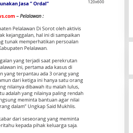
nakan Jasa ” Ordal”
ws.com
– Pelalawan :
en Pelalawan Di Sorot oleh aktivis
ak kejanggalan, hal ini di sampaikan
ang tunak memperhatikan persoalan
 Kabupaten Pelalawan.
galan yang terjadi saat perekrutan
lawan ini, pertama ada kasus di
Kegaduhan Yang Membuat
n yang terpantau ada 3 orang yang
Sejumlah Tokoh Semakin Santer
amun dari ketiga ini hanya satu orang
Menjadi Buah Bibir Masyarakat
Di Politik
|
Mei 6, 2026
ang nilainya dibawah itu malah lulus,
tu adalah yang nilainya paling rendah
langsung meminta bantuan agar nilai
orang dalam” Ungkap Said Mukhlis.
kabar dari seseorang yang meminta
itahu kepada pihak keluarga saja.