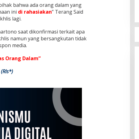
 pihak bahwa ada orang dalam yang
maan ini
di
rahasiakan
” Terang Said
hlis lagi.
rtono saat dikonfirmasi terkait apa
khlis namun yang bersangkutan tidak
spon media.
ias Orang Dalam”
(Rls*)