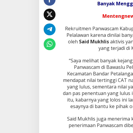
u
Banyak Menggu
P
e
Mentengne
l
a
Rekruitmen Panwascam Kabupat
l
a
Pelalawan karena dinilai bany
w
oleh
Said Mukhlis
aktivis y
a
yang terjadi di
n
T
“Saya melihat banyak kejang
e
r
Panwascam di Bawaslu Pela
k
Kecamatan Bandar Petalanga
a
mendapat nilai tertinggi CAT n
i
yang lulus, sementara nilai y
t
P
dan pas penentuan yang lulus i
e
itu, kabarnya yang lolos ini 
n
esaynya di bantu ke pihak 
e
r
Said Mukhlis juga menerima 
i
m
penerimaan Panwascam diber
a