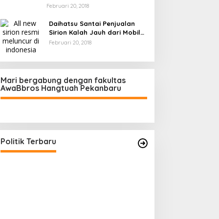
Februari 20, 2018
Daihatsu Santai Penjualan
Sirion Kalah Jauh dari Mobil
LCGC
Februari 20, 2018
Mari bergabung dengan fakultas
AwaBbros Hangtuah Pekanbaru
Polresta Pekanbaru Tes Urine 101
Personel, Tegaskan Komitmen
Bersih Narkoba
Di Politik, Polri
|
Februari 23, 2026
Politik Terbaru
Prof Sutan Naso
“Jago” Siaga Per