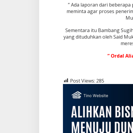
a
” Ada laporan dari beberapa
n
meminta agar proses peneri
P
Muk
a
n
w
Sementara itu Bambang Sugiha
a
yang dituduhkan oleh Said Mu
s
mere
c
a
m
” Ordal Al
Post Views:
285