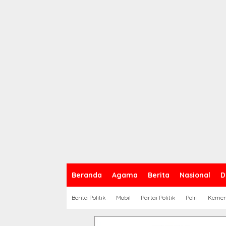
Beranda
Agama
Berita
Nasional
D
Berita Politik
Mobil
Partai Politik
Polri
Keme