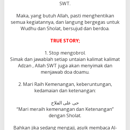
o
SWT.
b
r
Maka, yang butuh Allah, pasti menghentikan
o
semua kegiatannya, dan langung bergegas untuk
l
d
Wudhu dan Sholat, bersujud dan berdoa.
a
n
TRUE STORY;
S
t
1. Stop mengobrol.
o
p
Simak dan jawablah setiap untaian kalimat kalimat
S
Adzan , Allah SWT juga akan menyimak dan
e
menjawab doa doamu.
m
u
2. Mari Raih Kemenangan, keberuntungan,
a
K
kedamaian dan ketenangan:
e
g
حى على الفلاح
i
“Mari meraih kemenangan dan Ketenangan”
a
dengan Sholat.
t
a
n
Bahkan jika sedang mengaji, asyik membaca Al-