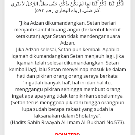
اذْكُرْ كَذَا اذْكُرْ كَذَا لِمَا لَمْ يَكُنْ يَذْكُرُ، حَتَّى يَظَلَّ الرَّجُلُ لاَ يَدْرِي
كَمْ صَلَّى. (رواه البخارى رقم ٥٧٣).
“Jika Adzan dikumandangkan, Setan berlari
menjauh sambil buang angin (terkentut kentut
ketakutan) agar Setan tidak mendengar suara
Adzan.
Jika Adzan selesai, Setan pun kembali. Apabila
Iqamah dikumandangkan Setan menjauh lagi, jika
Iqamah telah selesai dikumandangkan, Setan
kembali lagi, lalu Setan menyelinap masuk ke dalam
hati dan pikiran orang orang seraya berkata:
‘ingatlah banyak hal’; hal ini dan hal itu,
menggangu pikiran sehingga membuat orang
ingat apa apa yang tidak terpikirkan sebelumnya.
(Setan terus menggoda pikiran) hingga orangpun
lupa sudah berapa rakaat yang sudah ia
laksanakan dalam Sholatnya”.
(Hadits Sahih Riwayah Al-Imam Al-Bukhari No.573).
POINTERS
: