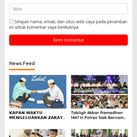
Simpan nama, email, dan situs web saya pada peramban
ini untuk komentar saya berikutnya.
News Feed
𝗞𝗔𝗣𝗔𝗡 𝗪𝗔𝗞𝗧𝗨
Tabligh Akbar Ramadhan
𝗠𝗘𝗡𝗚𝗘𝗟𝗨𝗔𝗥𝗞𝗔𝗡 𝗭𝗔𝗞𝗔𝗧
1447 H Polres Siak Bersama
𝗙𝗜𝗧𝗥𝗔𝗛?
UAS Dihadiri Kapolda Riau,
Masyarakat Tumpah Ruah