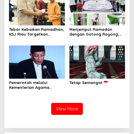
Tebar Kebaikan Ramadhan,
Menjemput Ramadan
KSJ Riau Targetkan
dengan Gotong Royong,
Santunan bagi 1.000
Rutan Pekanbaru dan
Penerima Manfaat di
Warga Binaan Bersihkan
Berbagai Wilayah
Masjid
Pemerintah melalui
Tetap Semangat
Kementerian Agama
Republik Indonesia resmi
menetapkan 1 Ramadan
1447 Hijriah jatuh pada
Kamis, 19 Februari 2026.
View More