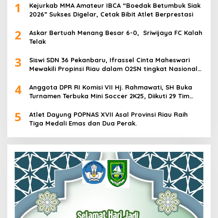
1
Kejurkab MMA Amateur IBCA “Boedak Betumbuk Siak
2026” Sukses Digelar, Cetak Bibit Atlet Berprestasi
2
Askar Bertuah Menang Besar 6-0, Sriwijaya FC Kalah
Telak
3
Siswi SDN 36 Pekanbaru, Ifrassel Cinta Maheswari
Mewakili Propinsi Riau dalam O2SN tingkat Nasional
2025 di Cabor Senam Putri
4
Anggota DPR RI Komisi VII Hj. Rahmawati, SH Buka
Turnamen Terbuka Mini Soccer 2K25, Diikuti 29 Tim
Pria dan Wanita di Kalimantan Utara
5
Atlet Dayung POPNAS XVII Asal Provinsi Riau Raih
Tiga Medali Emas dan Dua Perak.