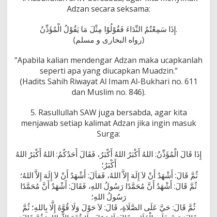
Adzan secara seksama:
إِذَا سَمِعْتُمُ النِّدَاءَ فَقُوْلُوْا مِثْلَ مَا يَقُوْلُ الْمُؤَذِّنُ.
(رواه البخارى و مسلم)
“Apabila kalian mendengar Adzan maka ucapkanlah
seperti apa yang diucapkan Muadzin.”
(Hadits Sahih Riwayat Al Imam Al-Bukhari no. 611
dan Muslim no. 846).
5. Rasullullah SAW juga bersabda, agar kita
menjawab setiap kalimat Adzan jika ingin masuk
Surga:
إِذَا قَالَ الْمُؤَذِّنُ: اللهُ أَكْبَرُ اللهُ أَكْبَرُ، فَقَالَ أَحَدُكُمُ: اللهُ أَكْبَرُ اللهُ
أَكْبَرُ؛
ثُمَّ قَالَ: أَشْهَدُ أَنْ لاَ إِلَهَ إِلاَّ اللهُ، فَقاَلَ: أَشْهَدُ أَنْ لاَ إِلَهَ إِلاَّ اللهُ؛
ثُمَّ قَالَ: أَشْهَدُ أَنَّ مُحَمَّدًا رَسُولُ اللهِ، فَقَالَ: أَشْهَدُ أَنَّ مُحَمَّدًا
رَسُولُ اللهِ؛
ثُمَّ قَالَ: حَيَّ عَلَى الصَّلَاةِ، قَالَ: لاَ حَوْلَ وَلَا قُوَّةَ إِلَّا بِاللهِ؛ ثُمَّ