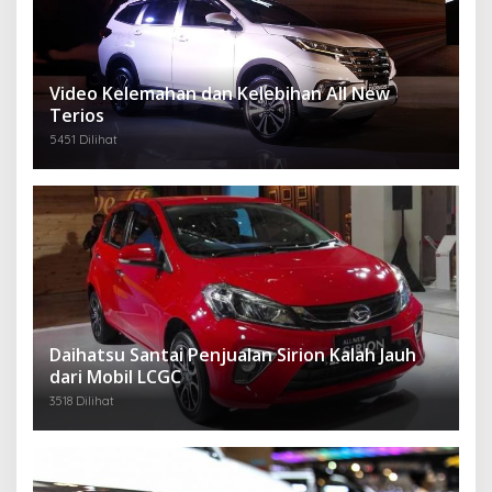
Video Kelemahan dan Kelebihan All New
Terios
5451 Dilihat
Daihatsu Santai Penjualan Sirion Kalah Jauh
dari Mobil LCGC
3518 Dilihat