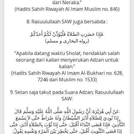
dari Neraka.”
(Hadits Sahih Riwayah Al Imam Muslim no. 845)
8. Rasuulullaah SAW juga bersabda :
فَإِذَا حَضَرَتِ الصَّلاَةُ فَلْيُؤَذِّنْ لَكُمْ أَحَدُكُمْ.
(رواه البخارى و مسلم)
“Apabila datang waktu Sholat, hendaklah salah
seorang dari kalian menyerukan Adzan untuk
kalian.”
(Hadits Sahih Riwayah Al Imam Al-Bukhari no. 628,
7246 dan Muslim no. 1533)
9. Setan saja takut pada Suara Adzan; Rasuulullaah
SAW:
عَنْ أَبِي هُرَيْرَةَ: أَنَّ رَسُولَ اللَّهِ صَلَّى اللَّهُ عَلَيْهِ وَسَلَّمَ قَالَ:
إِذَا نُودِيَ لِلصَّلاَةِ أَدْبَرَ الشَّيْطَانُ وَلَهُ ضُرَاطٌ حَتَّى لاَ يَسْمَعَ
التَّأْذِينَ. فَإِذَا قَضَى النِّدَاءَ أَقْبَلَ، حَتَّى إِذَا ثُوِّبَ بِالصَّلاَةِ أَدْبَرَ، حَتَّى
إِذَا قَضَى التَّثْوِيبَ أَقْبَلَ، حَتَّى يَخْطِرَ بَيْنَ الْمَرْءِ وَنَفْسِهِ يَقُولُ: