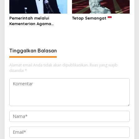
Pemerintah melalui
Tetap Semangat
Kementerian Agama
Republik Indonesia resmi
menetapkan 1 Ramadan
1447 Hijriah jatuh pada
Kamis, 19 Februari 2026.
Tinggalkan Balasan
Alamat email Anda tidak akan dipublikasikan.
Ruas yang wajib
ditandai
*