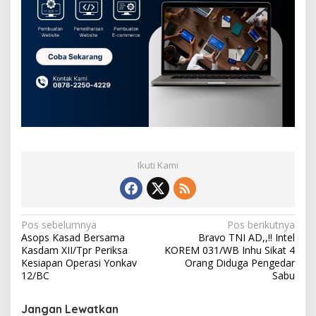
Ikuti Kami
N
Pos sebelumnya
Pos berikutnya
Asops Kasad Bersama
Bravo TNI AD,,!! Intel
a
Kasdam XII/Tpr Periksa
KOREM 031/WB Inhu Sikat 4
v
Kesiapan Operasi Yonkav
Orang Diduga Pengedar
12/BC
Sabu
i
g
Jangan Lewatkan