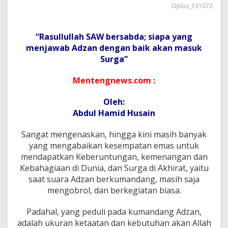
n
Oplus_131072
B
e
r
“Rasullullah SAW bersabda; siapa yang
k
u
menjawab Adzan dengan baik akan masuk
m
Surga”
a
n
Mentengnews.com :
d
a
Oleh:
n
g
Abdul Hamid Husain
,
,
Sangat mengenaskan, hingga kini masih banyak
!
yang mengabaikan kesempatan emas untuk
!
mendapatkan Keberuntungan, kemenangan dan
S
t
Kebahagiaan di Dunia, dan Surga di Akhirat, yaitu
o
saat suara Adzan berkumandang, masih saja
p
mengobrol, dan berkegiatan biasa.
M
e
Padahal, yang peduli pada kumandang Adzan,
n
g
adalah ukuran ketaatan dan kebutuhan akan Allah