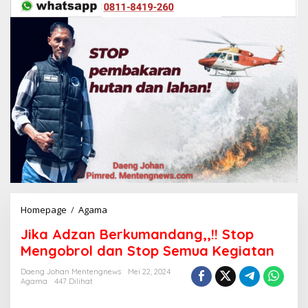
Homepage
/
Agama
J
i
Jika Adzan Berkumandang,,!! Stop
k
a
Mengobrol dan Stop Semua Kegiatan
A
d
Daeng Johan Mentengnews
Mei 22, 2024
Agama
447 Dilihat
z
a