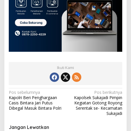
Ikuti Kami
N
Pos sebelumnya
Pos berikutnya
Kapolri Beri Penghargaan
Kapolsek Sukajadi Pimpin
a
Casis Bintara Jari Putus
Kegiatan Gotong Royong
v
Dibegal Masuk Bintara Polri
Serentak se- Kecamatan
Sukajadi
i
g
Jangan Lewatkan