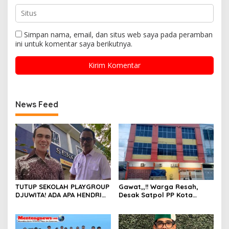
Simpan nama, email, dan situs web saya pada peramban
ini untuk komentar saya berikutnya.
News Feed
TUTUP SEKOLAH PLAYGROUP
Gawat,,!! Warga Resah,
DJUWITA! ADA APA HENDRI
Desak Satpol PP Kota
ARULAN BELA MATI-MATIAN ?
Pekanbaru Razia Z Home
Stay yang Diduga Tempat
Ajang “Kumpul Kebo”.