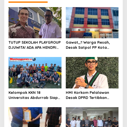
a
s
i
p
o
s
TUTUP SEKOLAH PLAYGROUP
Gawat,,!! Warga Resah,
DJUWITA! ADA APA HENDRI
Desak Satpol PP Kota
ARULAN BELA MATI-MATIAN ?
Pekanbaru Razia Z Home
Stay yang Diduga Tempat
Ajang “Kumpul Kebo”.
Kelompok KKN 18
HMI Korkom Pelalawan
Universitas Abdurrab Siap
Desak DPRD Tertibkan
Mengabdi dan
Pelayanan Rumah Sakit di
Mendedikasikan Diri untuk
Pelalawan
Masyarakat Desa Pulau
Deras