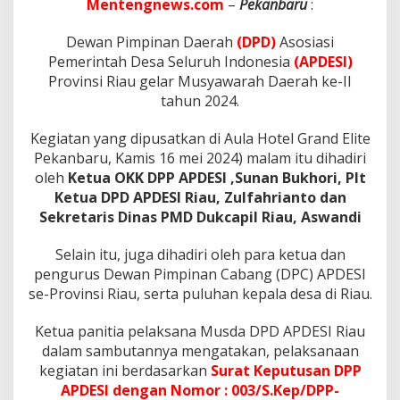
9
Mentengnews.com
–
Pekanbaru
:
,
Z
Dewan Pimpinan Daerah
(DPD)
Asosiasi
u
Pemerintah Desa Seluruh Indonesia
(APDESI)
l
Provinsi Riau gelar Musyawarah Daerah ke-II
f
a
tahun 2024.
h
r
Kegiatan yang dipusatkan di Aula Hotel Grand Elite
i
Pekanbaru, Kamis 16 mei 2024) malam itu dihadiri
a
oleh
Ketua OKK DPP APDESI ,Sunan Bukhori, Plt
n
t
Ketua DPD APDESI Riau, Zulfahrianto dan
o
Sekretaris Dinas PMD Dukcapil Riau, Aswandi
T
e
Selain itu, juga dihadiri oleh para ketua dan
r
pengurus Dewan Pimpinan Cabang (DPC) APDESI
p
i
se-Provinsi Riau, serta puluhan kepala desa di Riau.
l
i
Ketua panitia pelaksana Musda DPD APDESI Riau
h
dalam sambutannya mengatakan, pelaksanaan
S
kegiatan ini berdasarkan
Surat Keputusan DPP
e
c
APDESI dengan Nomor : 003/S.Kep/DPP-