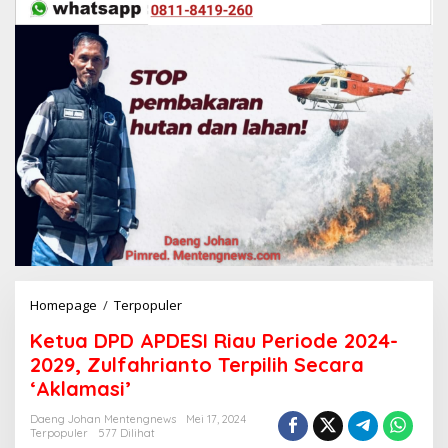
Homepage
/
Terpopuler
K
e
Ketua DPD APDESI Riau Periode 2024-
t
u
2029, Zulfahrianto Terpilih Secara
a
‘Aklamasi’
D
P
Daeng Johan Mentengnews
Mei 17, 2024
D
Terpopuler
577 Dilihat