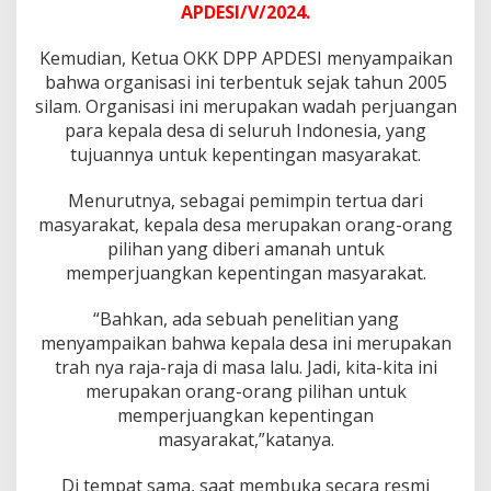
a
APDESI/V/2024.
r
a
Kemudian, Ketua OKK DPP APDESI menyampaikan
'
bahwa organisasi ini terbentuk sejak tahun 2005
A
k
silam. Organisasi ini merupakan wadah perjuangan
l
para kepala desa di seluruh Indonesia, yang
a
tujuannya untuk kepentingan masyarakat.
m
a
Menurutnya, sebagai pemimpin tertua dari
s
i
masyarakat, kepala desa merupakan orang-orang
'
pilihan yang diberi amanah untuk
memperjuangkan kepentingan masyarakat.
“Bahkan, ada sebuah penelitian yang
menyampaikan bahwa kepala desa ini merupakan
trah nya raja-raja di masa lalu. Jadi, kita-kita ini
merupakan orang-orang pilihan untuk
memperjuangkan kepentingan
masyarakat,”katanya.
Di tempat sama, saat membuka secara resmi