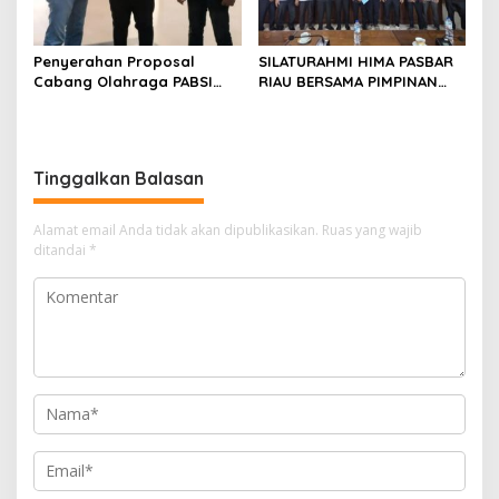
Penyerahan Proposal
SILATURAHMI HIMA PASBAR
Cabang Olahraga PABSI
RIAU BERSAMA PIMPINAN
Kepada Kabid Organisasi
DAN ANGGOTA DPRD
KONI Kota Pekanbaru.
PASAMAN BARAT
Tinggalkan Balasan
Alamat email Anda tidak akan dipublikasikan.
Ruas yang wajib
ditandai
*