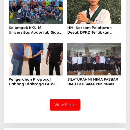
Kelompok KKN 18
HMI Korkom Pelalawan
Universitas Abdurrab Siap
Desak DPRD Tertibkan
Mengabdi dan
Pelayanan Rumah Sakit di
Mendedikasikan Diri untuk
Pelalawan
Masyarakat Desa Pulau
Deras
Penyerahan Proposal
SILATURAHMI HIMA PASBAR
Cabang Olahraga PABSI
RIAU BERSAMA PIMPINAN
Kepada Kabid Organisasi
DAN ANGGOTA DPRD
KONI Kota Pekanbaru.
PASAMAN BARAT
View More