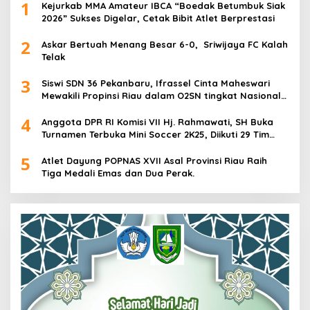
1
Kejurkab MMA Amateur IBCA “Boedak Betumbuk Siak
2026” Sukses Digelar, Cetak Bibit Atlet Berprestasi
2
Askar Bertuah Menang Besar 6-0, Sriwijaya FC Kalah
Telak
3
Siswi SDN 36 Pekanbaru, Ifrassel Cinta Maheswari
Mewakili Propinsi Riau dalam O2SN tingkat Nasional
2025 di Cabor Senam Putri
4
Anggota DPR RI Komisi VII Hj. Rahmawati, SH Buka
Turnamen Terbuka Mini Soccer 2K25, Diikuti 29 Tim
Pria dan Wanita di Kalimantan Utara
5
Atlet Dayung POPNAS XVII Asal Provinsi Riau Raih
Tiga Medali Emas dan Dua Perak.