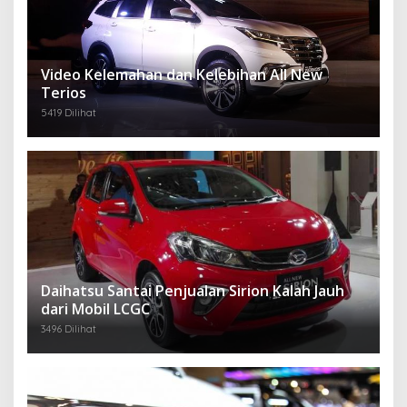
Video Kelemahan dan Kelebihan All New
Terios
5419 Dilihat
Daihatsu Santai Penjualan Sirion Kalah Jauh
dari Mobil LCGC
3496 Dilihat