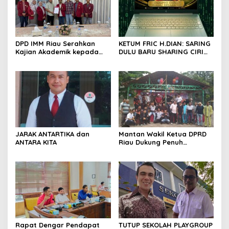
DPD IMM Riau Serahkan
KETUM FRIC H.DIAN: SARING
Kajian Akademik kepada
DULU BARU SHARING CIRI
DPD RI, Desak Perjuangkan
ORANG BIJAK BERMEDIA
Keadilan bagi Provinsi Riau
SOSIAL
JARAK ANTARTIKA dan
Mantan Wakil Ketua DPRD
ANTARA KITA
Riau Dukung Penuh
Penerbitan Buku Sejarah
Perjuangan Lahirnya
Kabupaten Kepulauan
Meranti
Rapat Dengar Pendapat
TUTUP SEKOLAH PLAYGROUP