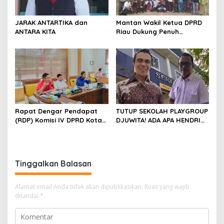
JARAK ANTARTIKA dan
Mantan Wakil Ketua DPRD
ANTARA KITA
Riau Dukung Penuh
Penerbitan Buku Sejarah
Perjuangan Lahirnya
Kabupaten Kepulauan
Meranti
Rapat Dengar Pendapat
TUTUP SEKOLAH PLAYGROUP
(RDP) Komisi IV DPRD Kota
DJUWITA! ADA APA HENDRI
Batam terkait polemik
ARULAN BELA MATI-MATIAN ?
Sekolah Djuwita
Tinggalkan Balasan
Alamat email Anda tidak akan dipublikasikan.
Ruas yang wajib
ditandai
*