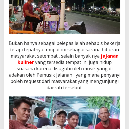
a
l
a
m
H
a
r
i
Bukan hanya sebagai pelepas lelah sehabis bekerja
tetapi tepatnya tempat ini sebagai sarana hiburan
masyarakat setempat , selain banyak nya
jajanan
kuliner
yang tersedia tempat ini juga hidup
suasana karena disuguhi oleh musik yang di
adakan oleh Pemusik Jalanan , yang mana penyanyi
boleh request dari masyarakat yang mengunjungi
daerah tersebut.