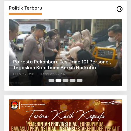
Politik Terbaru
Polresta Pekanbaru Tes Urine 101 Personel,
P
Tegaskan Komitmen Bersih Narkoba
S
Di Politik, Polri
|
Februari 23, 2026
Di 