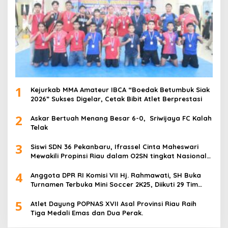
1
Kejurkab MMA Amateur IBCA “Boedak Betumbuk Siak
2026” Sukses Digelar, Cetak Bibit Atlet Berprestasi
2
Askar Bertuah Menang Besar 6-0, Sriwijaya FC Kalah
Telak
3
Siswi SDN 36 Pekanbaru, Ifrassel Cinta Maheswari
Mewakili Propinsi Riau dalam O2SN tingkat Nasional
2025 di Cabor Senam Putri
4
Anggota DPR RI Komisi VII Hj. Rahmawati, SH Buka
Turnamen Terbuka Mini Soccer 2K25, Diikuti 29 Tim
Pria dan Wanita di Kalimantan Utara
5
Atlet Dayung POPNAS XVII Asal Provinsi Riau Raih
Tiga Medali Emas dan Dua Perak.