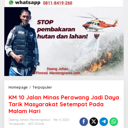
Homepage
/
Terpopuler
K
M
KM 10 Jalan Minas Perawang Jadi Daya
1
0
Tarik Masyarakat Setempat Pada
J
Malam Hari
a
l
Daeng Johan Mentengnews
Mei 4, 2024
a
Terpopuler
645 Dilihat