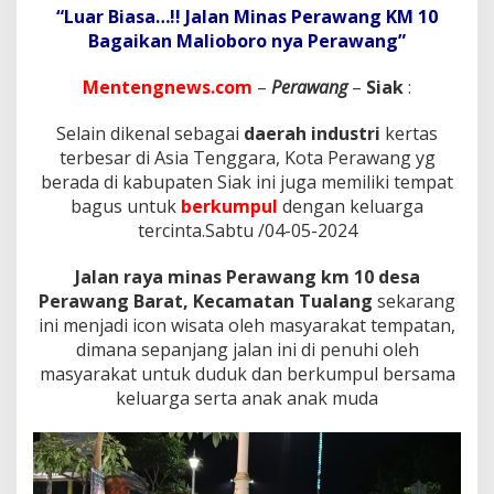
i
“Luar Biasa…!! Jalan Minas Perawang KM 10
k
Bagaikan Malioboro nya Perawang”
M
a
s
Mentengnews.com
–
Perawang
–
Siak
:
y
a
Selain dikenal sebagai
daerah industri
kertas
r
terbesar di Asia Tenggara, Kota Perawang yg
a
berada di kabupaten Siak ini juga memiliki tempat
k
a
bagus untuk
berkumpul
dengan keluarga
t
tercinta.Sabtu /04-05-2024
S
e
Jalan raya minas Perawang km 10 desa
t
Perawang Barat, Kecamatan Tualang
sekarang
e
m
ini menjadi icon wisata oleh masyarakat tempatan,
p
dimana sepanjang jalan ini di penuhi oleh
a
masyarakat untuk duduk dan berkumpul bersama
t
keluarga serta anak anak muda
P
a
d
a
M