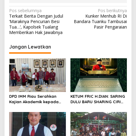
N
Pos sebelumnya
Pos berikutnya
Terkait Berita Dengan Judul
Kunker Menhub RI Di
a
‘Maraknya Pencurian Besi
Bandara Tuanku Tambusai
v
Tua…’, Kapolsek Tualang
Pasir Pengaraian
Memberikan Hak Jawabnya
i
g
Jangan Lewatkan
a
s
i
p
o
s
DPD IMM Riau Serahkan
KETUM FRIC H.DIAN: SARING
Kajian Akademik kepada
DULU BARU SHARING CIRI
DPD RI, Desak Perjuangkan
ORANG BIJAK BERMEDIA
Keadilan bagi Provinsi Riau
SOSIAL