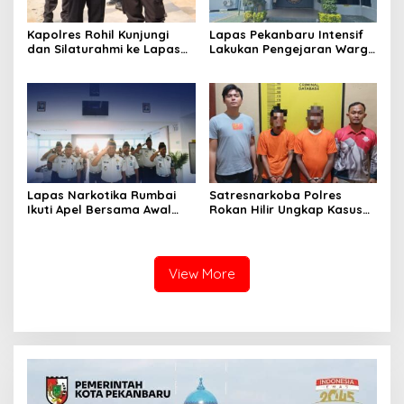
Kapolres Rohil Kunjungi
Lapas Pekanbaru Intensif
dan Silaturahmi ke Lapas
Lakukan Pengejaran Warga
Kelas IIA Bagan Siapiapi,
Binaan yang Melarikan Diri,
Perkuat Sinergitas dan
Libatkan Tim Gabungan
Kolaborasi Antar instansi
Lapas, Kanwil, dan
Kepolisian
Lapas Narkotika Rumbai
Satresnarkoba Polres
Ikuti Apel Bersama Awal
Rokan Hilir Ungkap Kasus
Bulan Kementerian
Peredaran Sabu 8,8 Gram,
Dua Tersangka Diamankan
View More