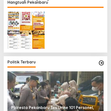
Hangtuah Pekanbaru
Politik Terbaru
Polresta Pekanbaru Tes Urine 101 Personel,
P