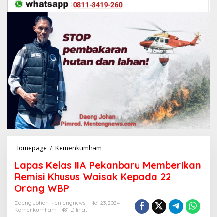
Homepage
/
Kemenkumham
L
a
Lapas Kelas IIA Pekanbaru Memberikan
p
a
Remisi Khusus Waisak Kepada 22
s
Orang WBP
K
e
Daeng Johan Mentengnews
Mei 23, 2024
l
Kemenkumham
481 Dilihat