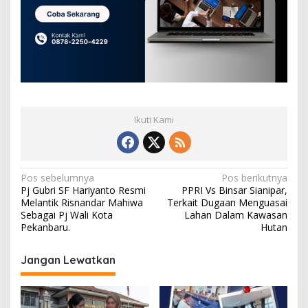
Ikuti Kami
N
Pos sebelumnya
Pos berikutnya
Pj Gubri SF Hariyanto Resmi
PPRI Vs Binsar Sianipar,
a
Melantik Risnandar Mahiwa
Terkait Dugaan Menguasai
v
Sebagai Pj Wali Kota
Lahan Dalam Kawasan
Pekanbaru.
Hutan
i
g
Jangan Lewatkan
a
s