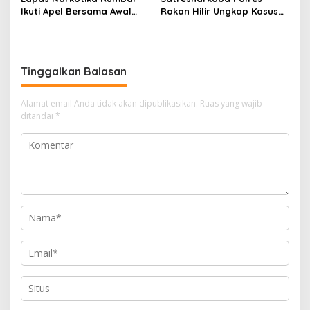
Ikuti Apel Bersama Awal
Rokan Hilir Ungkap Kasus
Bulan Kementerian
Peredaran Sabu 8,8 Gram,
Dua Tersangka Diamankan
Tinggalkan Balasan
Alamat email Anda tidak akan dipublikasikan.
Ruas yang wajib
ditandai
*