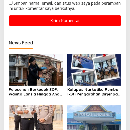
Simpan nama, email, dan situs web saya pada peramban
ini untuk komentar saya berikutnya.
News Feed
Pelecehan Berkedok SOP:
Kalapas Narkotika Rumbai
Wanita Lansia Hingga Anak
Ikuti Pengarahan Dirjenpas,
Digerayangi, Agus
Fokus Penguatan Integritas
Andrianto Desak Segera
dan Persiapan Remisi 17
Copot Kalapas!
Agustus