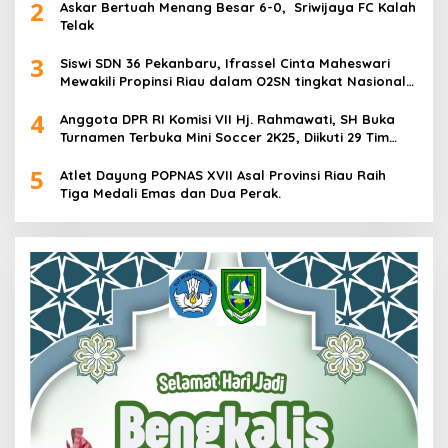
2
Askar Bertuah Menang Besar 6-0, Sriwijaya FC Kalah
Telak
3
Siswi SDN 36 Pekanbaru, Ifrassel Cinta Maheswari
Mewakili Propinsi Riau dalam O2SN tingkat Nasional
2025 di Cabor Senam Putri
4
Anggota DPR RI Komisi VII Hj. Rahmawati, SH Buka
Turnamen Terbuka Mini Soccer 2K25, Diikuti 29 Tim
Pria dan Wanita di Kalimantan Utara
5
Atlet Dayung POPNAS XVII Asal Provinsi Riau Raih
Tiga Medali Emas dan Dua Perak.