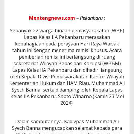
a
s
I
I
Mentengnews.com
– Pekanbaru :
A
P
Sebanyak 22 warga binaan pemasyarakatan (WBP)
e
Lapas Kelas IIA Pekanbaru merasakan
k
kebahagiaan pada perayaan Hari Raya Waisak
a
n
tahun ini dengan menerima remisi khusus. Acara
b
pemberian remisi ini berlangsung di ruang
a
sekretariat Wilayah Bebas dari Korupsi (WBBM)
r
Lapas Kelas IIA Pekanbaru dan dihadiri langsung
u
M
oleh Kepala Divisi Pemasyarakatan Kantor Wilayah
e
Kementerian Hukum dan HAM Riau, Muhammad Ali
m
Syech Banna, serta didampingi oleh Kepala Lapas
b
Kelas IIA Pekanbaru, Sapto Winarno.(Kamis 23 Mei
e
2024).
r
i
k
a
Dalam sambutannya, Kadivpas Muhammad Ali
n
Syech Banna mengucapkan selamat kepada para
R