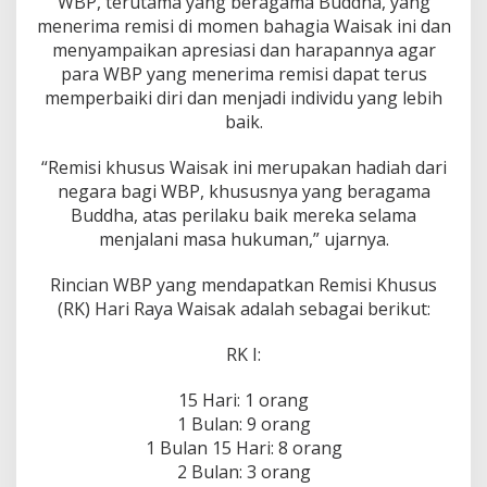
WBP, terutama yang beragama Buddha, yang
e
m
menerima remisi di momen bahagia Waisak ini dan
i
menyampaikan apresiasi dan harapannya agar
s
para WBP yang menerima remisi dapat terus
i
memperbaiki diri dan menjadi individu yang lebih
K
baik.
h
u
s
“Remisi khusus Waisak ini merupakan hadiah dari
u
negara bagi WBP, khususnya yang beragama
s
Buddha, atas perilaku baik mereka selama
W
menjalani masa hukuman,” ujarnya.
a
i
s
Rincian WBP yang mendapatkan Remisi Khusus
a
(RK) Hari Raya Waisak adalah sebagai berikut:
k
K
RK I:
e
p
a
15 Hari: 1 orang
d
1 Bulan: 9 orang
a
1 Bulan 15 Hari: 8 orang
2
2 Bulan: 3 orang
2