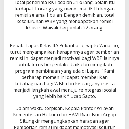
O
Total penerima RK I adalah 21 orang. Selain itu,
r
terdapat 1 orang yang menerima RK II dengan
a
remisi selama 1 bulan. Dengan demikian, total
n
keseluruhan WBP yang mendapatkan remisi
g
khusus Waisak berjumlah 22 orang.
W
B
P
Kepala Lapas Kelas IIA Pekanbaru, Sapto Winarno,
turut menyampaikan harapannya agar pemberian
remisi ini dapat menjadi motivasi bagi WBP lainnya
untuk terus berperilaku baik dan mengikuti
program pembinaan yang ada di Lapas. “Kami
berharap momen ini dapat memberikan
kebahagiaan bagi WBP dan keluarganya serta
menjadi langkah awal menuju reintegrasi sosial
yang lebih baik,” Ucap Sapto.
Dalam waktu terpisah, Kepala kantor Wilayah
Kementerian Hukum dan HAM Riau, Budi Argap
Situngkir mengungkapkan harapan agar
Pemberian remisi ini dapat memotivasi seluruh