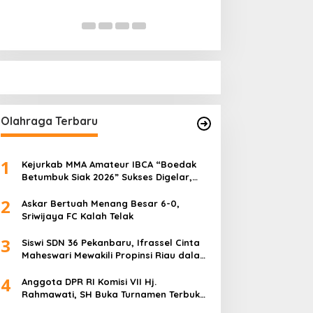
Bersih Narkoba
Pihak Kemana?
Di Politik, Polri
|
Februari 23, 2026
Di Politik
|
Januari 18, 
Olahraga Terbaru
1
Kejurkab MMA Amateur IBCA “Boedak
Betumbuk Siak 2026” Sukses Digelar,
Cetak Bibit Atlet Berprestasi
2
Askar Bertuah Menang Besar 6-0,
Sriwijaya FC Kalah Telak
3
Siswi SDN 36 Pekanbaru, Ifrassel Cinta
Maheswari Mewakili Propinsi Riau dalam
O2SN tingkat Nasional 2025 di Cabor
4
Senam Putri
Anggota DPR RI Komisi VII Hj.
Rahmawati, SH Buka Turnamen Terbuka
Mini Soccer 2K25, Diikuti 29 Tim Pria dan