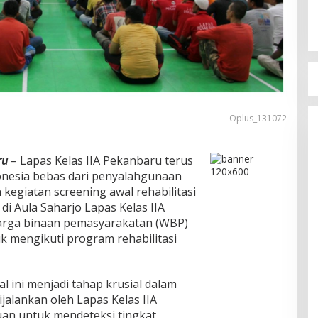
Oplus_131072
ru
– Lapas Kelas IIA Pekanbaru terus
onesia bebas dari penyalahgunaan
egiatan screening awal rehabilitasi
 di Aula Saharjo Lapas Kelas IIA
 warga binaan pemasyarakatan (WBP)
uk mengikuti program rehabilitasi
al ini menjadi tahap krusial dalam
ijalankan oleh Lapas Kelas IIA
uan untuk mendeteksi tingkat