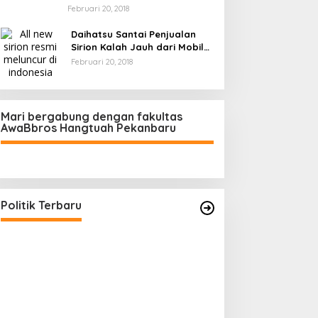
Februari 20, 2018
Daihatsu Santai Penjualan
Sirion Kalah Jauh dari Mobil
LCGC
Februari 20, 2018
Mari bergabung dengan fakultas
AwaBbros Hangtuah Pekanbaru
Politik Terbaru
Polresta Pekanbaru Tes Urine 101
Prof Sutan Naso
Personel, Tegaskan Komitmen
“Jago” Siaga Per