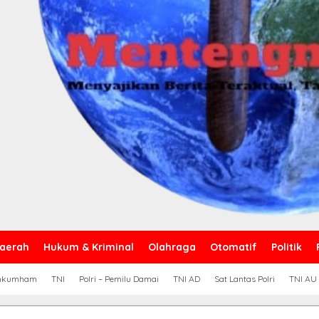
aerah
Hukum & Kriminal
Olahraga
Otomatif
Politik
nkumham
TNI
Polri – Pemilu Damai
TNI AD
Sat Lantas Polri
TNI AU