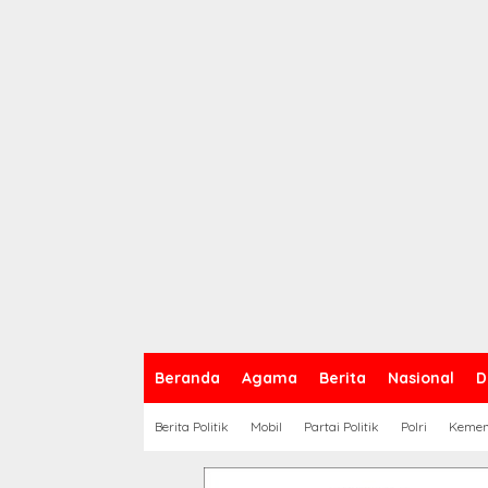
Beranda
Agama
Berita
Nasional
D
Berita Politik
Mobil
Partai Politik
Polri
Keme