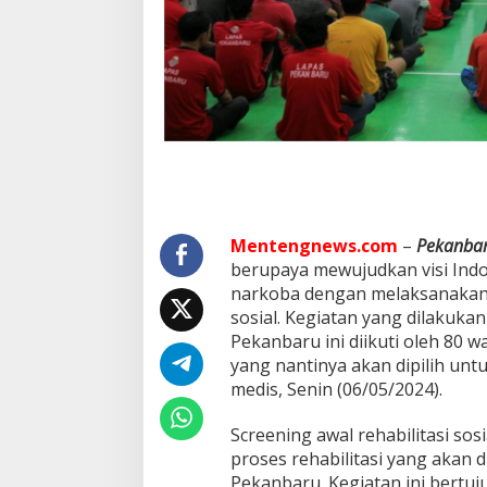
b
i
l
i
t
a
s
i
S
o
s
i
a
Mentengnews.com
–
Pekanba
l
berupaya mewujudkan visi Ind
'
narkoba dengan melaksanakan k
U
sosial. Kegiatan yang dilakukan
n
t
Pekanbaru ini diikuti oleh 80
u
yang nantinya akan dipilih unt
k
medis, Senin (06/05/2024).
M
e
Screening awal rehabilitasi sosi
w
u
proses rehabilitasi yang akan d
j
Pekanbaru. Kegiatan ini bertuj