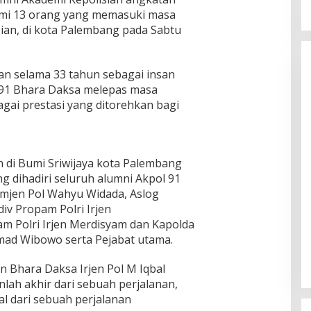
smi 13 orang yang memasuki masa
isian, di kota Palembang pada Sabtu
an selama 33 tahun sebagai insan
 91 Bhara Daksa melepas masa
gai prestasi yang ditorehkan bagi
n di Bumi Sriwijaya kota Palembang
g dihadiri seluruh alumni Akpol 91
omjen Pol Wahyu Widada, Aslog
iv Propam Polri Irjen
m Polri Irjen Merdisyam dan Kapolda
hmad Wibowo serta Pejabat utama.
n Bhara Daksa Irjen Pol M Iqbal
ah akhir dari sebuah perjalanan,
l dari sebuah perjalanan