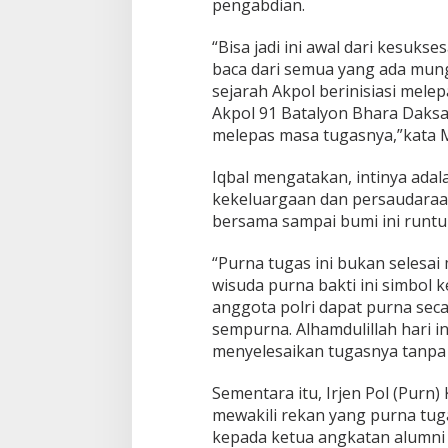
pengabdian.
p
B
h
“Bisa jadi ini awal dari kesukse
a
baca dari semua yang ada mung
y
sejarah Akpol berinisiasi mele
a
Akpol 91 Batalyon Bhara Daksa
n
g
melepas masa tugasnya,”kata M
k
a
Iqbal mengatakan, intinya ad
r
kekeluargaan dan persaudaraan
a
bersama sampai bumi ini runtu
,
S
e
“Purna tugas ini bukan selesai 
k
wisuda purna bakti ini simbol k
a
anggota polri dapat purna sec
l
sempurna. Alhamdulillah hari i
i
B
menyelesaikan tugasnya tanpa c
h
a
Sementara itu, Irjen Pol (Purn
r
mewakili rekan yang purna tu
a
kepada ketua angkatan alumni 
D