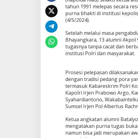
t
tahun 1991 melepas secara re
a
s
purna bhakti di institusi kepol
,
(4/5/2024).
S
e
Setelah melalui masa pengabdi
k
Bhayangkara, 13 alumni Akpol
a
l
tugasnya tanpa cacat dan berba
i
institusi Polri dan masyarakat.
B
h
a
Prosesi pelepasan dilaksanaka
y
dengan tradisi pedang pora yan
a
n
termasuk Kabareskrim Polri K
g
Kapolri Irjen Prabowo Argo, Kad
k
Syahardiantono, Wakabaintelka
a
Sumsel Irjen Pol Albertus Rac
r
a
T
Ketua angkatan alumni Batalyo
e
mengatakan purna tugas bukanl
t
namun bisa jadi merupakan awa
a