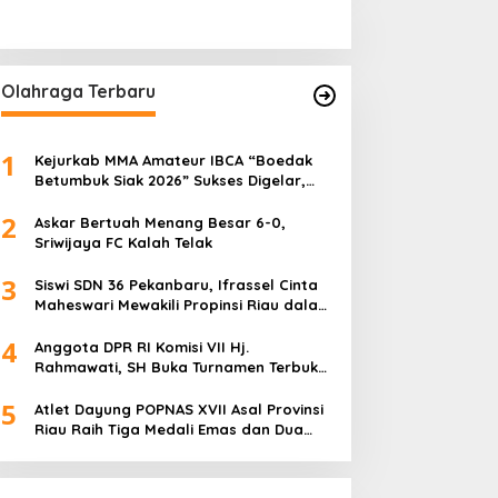
Olahraga Terbaru
1
Kejurkab MMA Amateur IBCA “Boedak
Betumbuk Siak 2026” Sukses Digelar,
Cetak Bibit Atlet Berprestasi
2
Askar Bertuah Menang Besar 6-0,
Sriwijaya FC Kalah Telak
3
Siswi SDN 36 Pekanbaru, Ifrassel Cinta
Maheswari Mewakili Propinsi Riau dalam
O2SN tingkat Nasional 2025 di Cabor
4
Senam Putri
Anggota DPR RI Komisi VII Hj.
Rahmawati, SH Buka Turnamen Terbuka
Mini Soccer 2K25, Diikuti 29 Tim Pria dan
5
Wanita di Kalimantan Utara
Atlet Dayung POPNAS XVII Asal Provinsi
Riau Raih Tiga Medali Emas dan Dua
Perak.