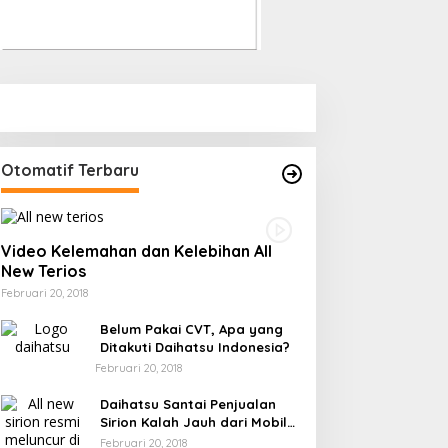
Otomatif Terbaru
Video Kelemahan dan Kelebihan All
New Terios
Februari 20, 2018
Belum Pakai CVT, Apa yang
Ditakuti Daihatsu Indonesia?
Februari 20, 2018
Daihatsu Santai Penjualan
Sirion Kalah Jauh dari Mobil
LCGC
Februari 20, 2018