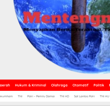
aerah
Hukum & Kriminal
Olahraga
Otomatif
Politik
nkumham
TNI
Polri – Pemilu Damai
TNI AD
Sat Lantas Polri
TNI AU