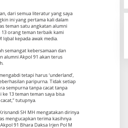
san, dari semua literatur yang saya
kin ini yang pertama kali dalam
pas teman satu angkatan alumni
 13 orang teman terbaik kami
 Iqbal kepada awak media.
alah semangat kebersamaan dan
 alumni Akpol 91 akan terus
h.
mengabdi tetapi harus ‘underland’,
eberhasilan paripurna. Tidak setiap
ara sempurna tanpa cacat tanpa
ni ke 13 teman teman saya bisa
acat,” tutupnya.
) Krisnandi SH MH mengatakan dirinya
gas mengucapkan terima kasihnya
Akpol 91 Bhara Daksa Irjen Pol M