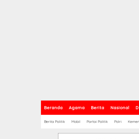
Beranda
Agama
Berita
Nasional
D
Berita Politik
Mobil
Partai Politik
Polri
Keme