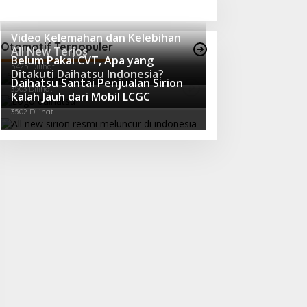
Video Kelemahan dan Kelebihan
Otomotif Terpopuler
All New Terios
Belum Pakai CVT, Apa yang
5425 Dilihat
Ditakuti Daihatsu Indonesia?
Daihatsu Santai Penjualan Sirion
3503 Dilihat
Kalah Jauh dari Mobil LCGC
3502 Dilihat