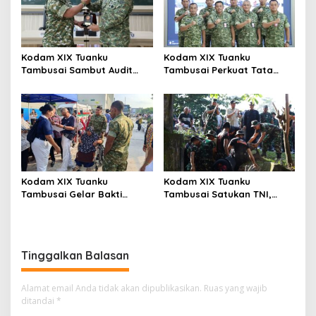
Kodam XIX Tuanku
Kodam XIX Tuanku
Tambusai Sambut Audit
Tambusai Perkuat Tata
Kinerja Itjen TNI, Ketua Tim
Kelola Aset Negara, Tim IV
Tegaskan Akurasi Data Jadi
Satgas BMN Resmi Mulai
Kunci
Penatausahaan Sesi II TA
2026
Kodam XIX Tuanku
Kodam XIX Tuanku
Tambusai Gelar Bakti
Tambusai Satukan TNI,
Kesehatan, 428 Warga Ikuti
Polri dan Masyarakat
Screening Operasi Gratis
Bersihkan Terminal AKAP
dan Pelabuhan Sei Duku
Tinggalkan Balasan
Alamat email Anda tidak akan dipublikasikan.
Ruas yang wajib
ditandai
*