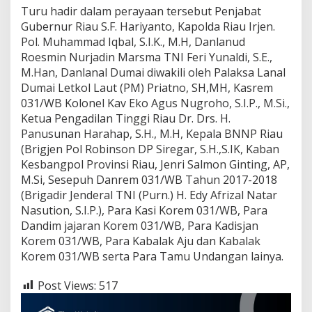
Turu hadir dalam perayaan tersebut Penjabat
Gubernur Riau S.F. Hariyanto, Kapolda Riau Irjen.
Pol. Muhammad Iqbal, S.I.K., M.H, Danlanud
Roesmin Nurjadin Marsma TNI Feri Yunaldi, S.E.,
M.Han, Danlanal Dumai diwakili oleh Palaksa Lanal
Dumai Letkol Laut (PM) Priatno, SH,MH, Kasrem
031/WB Kolonel Kav Eko Agus Nugroho, S.I.P., M.Si.,
Ketua Pengadilan Tinggi Riau Dr. Drs. H.
Panusunan Harahap, S.H., M.H, Kepala BNNP Riau
(Brigjen Pol Robinson DP Siregar, S.H.,S.IK, Kaban
Kesbangpol Provinsi Riau, Jenri Salmon Ginting, AP,
M.Si, Sesepuh Danrem 031/WB Tahun 2017-2018
(Brigadir Jenderal TNI (Purn.) H. Edy Afrizal Natar
Nasution, S.I.P.), Para Kasi Korem 031/WB, Para
Dandim jajaran Korem 031/WB, Para Kadisjan
Korem 031/WB, Para Kabalak Aju dan Kabalak
Korem 031/WB serta Para Tamu Undangan lainya.
Post Views:
517