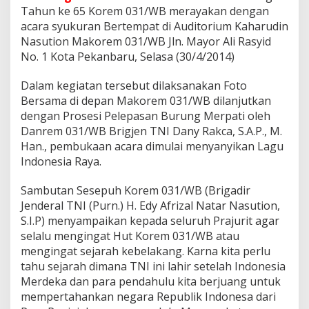
2
Tahun ke 65 Korem 031/WB merayakan dengan
4
acara syukuran Bertempat di Auditorium Kaharudin
G
e
Nasution Makorem 031/WB Jln. Mayor Ali Rasyid
l
No. 1 Kota Pekanbaru, Selasa (30/4/2014)
a
r
Dalam kegiatan tersebut dilaksanakan Foto
A
Bersama di depan Makorem 031/WB dilanjutkan
c
a
dengan Prosesi Pelepasan Burung Merpati oleh
r
Danrem 031/WB Brigjen TNI Dany Rakca, S.A.P., M.
a
Han., pembukaan acara dimulai menyanyikan Lagu
S
Indonesia Raya.
y
u
k
Sambutan Sesepuh Korem 031/WB (Brigadir
u
Jenderal TNI (Purn.) H. Edy Afrizal Natar Nasution,
r
S.I.P) menyampaikan kepada seluruh Prajurit agar
a
selalu mengingat Hut Korem 031/WB atau
n
mengingat sejarah kebelakang. Karna kita perlu
.
tahu sejarah dimana TNI ini lahir setelah Indonesia
Merdeka dan para pendahulu kita berjuang untuk
mempertahankan negara Republik Indonesa dari