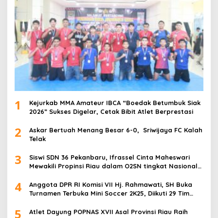
1
Kejurkab MMA Amateur IBCA “Boedak Betumbuk Siak
2026” Sukses Digelar, Cetak Bibit Atlet Berprestasi
2
Askar Bertuah Menang Besar 6-0, Sriwijaya FC Kalah
Telak
3
Siswi SDN 36 Pekanbaru, Ifrassel Cinta Maheswari
Mewakili Propinsi Riau dalam O2SN tingkat Nasional
2025 di Cabor Senam Putri
4
Anggota DPR RI Komisi VII Hj. Rahmawati, SH Buka
Turnamen Terbuka Mini Soccer 2K25, Diikuti 29 Tim
Pria dan Wanita di Kalimantan Utara
5
Atlet Dayung POPNAS XVII Asal Provinsi Riau Raih