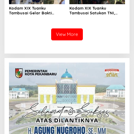
Kodam XIX Tuanku
Kodam XIX Tuanku
Tambusai Gelar Bakti
Tambusai Satukan TNI,
Kesehatan, 428 Warga Ikuti
Polri dan Masyarakat
Screening Operasi Gratis
Bersihkan Terminal AKAP
dan Pelabuhan Sei Duku
View More