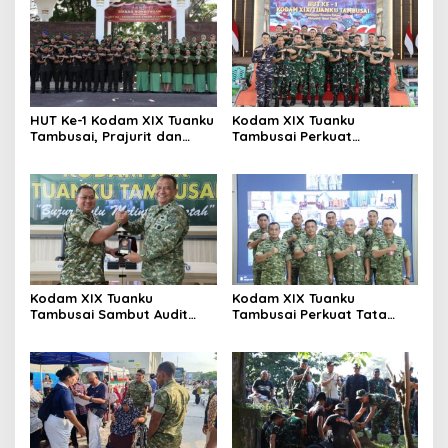
HUT Ke-1 Kodam XIX Tuanku
Kodam XIX Tuanku
Tambusai, Prajurit dan
Tambusai Perkuat
Persit Khidmatkan
Kepedulian Sosial Melalui
Penghormatan di TMP
Donor Darah HUT Ke-1
Kusuma Dharma
Kodam XIX Tuanku
Kodam XIX Tuanku
Tambusai Sambut Audit
Tambusai Perkuat Tata
Kinerja Itjen TNI, Ketua Tim
Kelola Aset Negara, Tim IV
Tegaskan Akurasi Data Jadi
Satgas BMN Resmi Mulai
Kunci
Penatausahaan Sesi II TA
2026