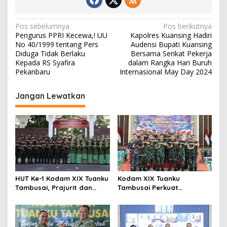
N
Pos sebelumnya
Pos berikutnya
Pengurus PPRI Kecewa,! UU
Kapolres Kuansing Hadiri
a
No 40/1999 tentang Pers
Audensi Bupati Kuansing
v
Diduga Tidak Berlaku
Bersama Serikat Pekerja
Kepada RS Syafira
dalam Rangka Hari Buruh
i
Pekanbaru
Internasional May Day 2024
g
Jangan Lewatkan
a
s
i
p
o
s
HUT Ke-1 Kodam XIX Tuanku
Kodam XIX Tuanku
Tambusai, Prajurit dan
Tambusai Perkuat
Persit Khidmatkan
Kepedulian Sosial Melalui
Penghormatan di TMP
Donor Darah HUT Ke-1
Kusuma Dharma