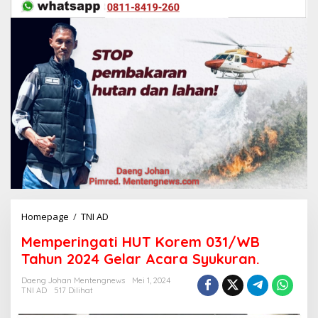
Homepage
/
TNI AD
M
e
Memperingati HUT Korem 031/WB
m
p
Tahun 2024 Gelar Acara Syukuran.
e
r
Daeng Johan Mentengnews
Mei 1, 2024
TNI AD
517 Dilihat
i
n