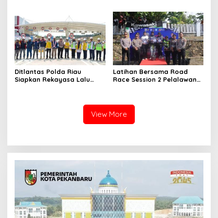
Polres Kampar Ajak
Mengabdi di Tengah
Masyarakat Manfaatkan
Guyuran Hujan
Program Pemutihan
Ditlantas Polda Riau
Latihan Bersama Road
Siapkan Rekayasa Lalu
Race Session 2 Pelalawan
Lintas untuk Pekerjaan
Sukses Digelar, Wadah
Sambungan Tol Permai–Tol
Pembinaan Pembalap
Lingkar Pekanbaru,
Muda, Cegah Balap Liar
Keselamatan Masyarakat
dan Gerakkan Ekonomi
View More
Jadi Prioritas
UMKM