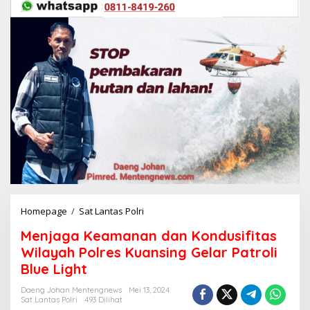
Homepage
/
Sat Lantas Polri
M
e
Menjaga Keamanan dan Kondusifitas
n
j
Wilayah Polres Kuansing Gelar Patroli
a
Blue Light
g
a
Daeng Johan Mentengnews
Mei 13, 2024
K
Sat Lantas Polri
493 Dilihat