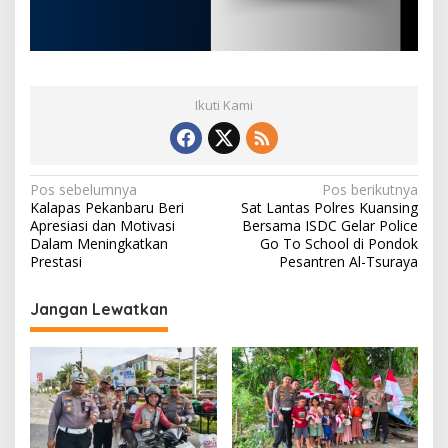
Ikuti Kami
N
Pos sebelumnya
Pos berikutnya
Kalapas Pekanbaru Beri
Sat Lantas Polres Kuansing
a
Apresiasi dan Motivasi
Bersama ISDC Gelar Police
v
Dalam Meningkatkan
Go To School di Pondok
Prestasi
Pesantren Al-Tsuraya
i
g
Jangan Lewatkan
a
s
i
p
o