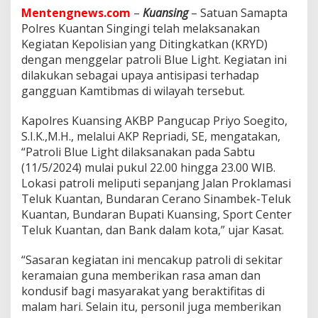
a
Mentengnews.com
–
Kuansing
– Satuan Samapta
y
Polres Kuantan Singingi telah melaksanakan
a
h
Kegiatan Kepolisian yang Ditingkatkan (KRYD)
P
dengan menggelar patroli Blue Light. Kegiatan ini
o
dilakukan sebagai upaya antisipasi terhadap
l
gangguan Kamtibmas di wilayah tersebut.
r
e
s
Kapolres Kuansing AKBP Pangucap Priyo Soegito,
K
S.I.K.,M.H., melalui AKP Repriadi, SE, mengatakan,
u
“Patroli Blue Light dilaksanakan pada Sabtu
a
(11/5/2024) mulai pukul 22.00 hingga 23.00 WIB.
n
s
Lokasi patroli meliputi sepanjang Jalan Proklamasi
i
Teluk Kuantan, Bundaran Cerano Sinambek-Teluk
n
Kuantan, Bundaran Bupati Kuansing, Sport Center
g
Teluk Kuantan, dan Bank dalam kota,” ujar Kasat.
G
e
l
“Sasaran kegiatan ini mencakup patroli di sekitar
a
keramaian guna memberikan rasa aman dan
r
kondusif bagi masyarakat yang beraktifitas di
P
malam hari. Selain itu, personil juga memberikan
a