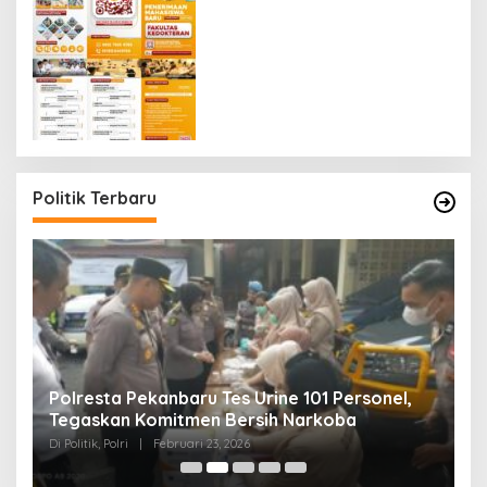
Politik Terbaru
Polresta Pekanbaru Tes Urine 101 Personel,
P
Tegaskan Komitmen Bersih Narkoba
S
Di Politik, Polri
|
Februari 23, 2026
Di 