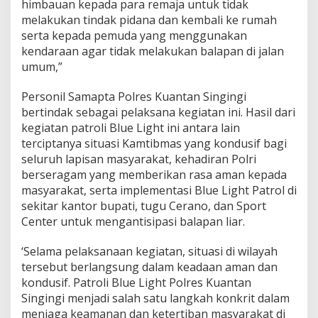
himbauan kepada para remaja untuk tidak
t
r
melakukan tindak pidana dan kembali ke rumah
o
serta kepada pemuda yang menggunakan
l
kendaraan agar tidak melakukan balapan di jalan
i
umum,”
B
l
u
Personil Samapta Polres Kuantan Singingi
e
bertindak sebagai pelaksana kegiatan ini. Hasil dari
L
kegiatan patroli Blue Light ini antara lain
i
terciptanya situasi Kamtibmas yang kondusif bagi
g
h
seluruh lapisan masyarakat, kehadiran Polri
t
berseragam yang memberikan rasa aman kepada
masyarakat, serta implementasi Blue Light Patrol di
sekitar kantor bupati, tugu Cerano, dan Sport
Center untuk mengantisipasi balapan liar.
‘Selama pelaksanaan kegiatan, situasi di wilayah
tersebut berlangsung dalam keadaan aman dan
kondusif. Patroli Blue Light Polres Kuantan
Singingi menjadi salah satu langkah konkrit dalam
menjaga keamanan dan ketertiban masyarakat di