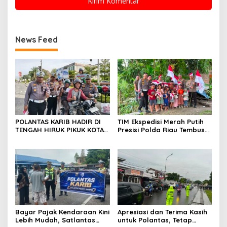
News Feed
POLANTAS KARIB HADIR DI
TIM Ekspedisi Merah Putih
TENGAH HIRUK PIKUK KOTA
Presisi Polda Riau Tembus
PEKANBARU, DITLANTAS
Pedalaman Talang Mamak
POLDA RIAU KOBARKAN
Kobarkan Semangat Merah
SEMANGAT KESELAMATAN,
Putih Hadirkan Kepedulian
NASIONALISME DAN GREEN
Nyata untuk Negeri
POLICING JELANG HUT KE-81
RI
Bayar Pajak Kendaraan Kini
Apresiasi dan Terima Kasih
Lebih Mudah, Satlantas
untuk Polantas, Tetap