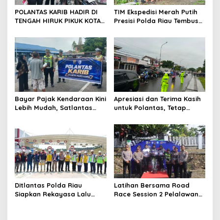
s
POLANTAS KARIB HADIR DI
TIM Ekspedisi Merah Putih
TENGAH HIRUK PIKUK KOTA
Presisi Polda Riau Tembus
PEKANBARU, DITLANTAS
Pedalaman Talang Mamak
POLDA RIAU KOBARKAN
Kobarkan Semangat Merah
SEMANGAT KESELAMATAN,
Putih Hadirkan Kepedulian
NASIONALISME DAN GREEN
Nyata untuk Negeri
POLICING JELANG HUT KE-81
RI
Bayar Pajak Kendaraan Kini
Apresiasi dan Terima Kasih
Lebih Mudah, Satlantas
untuk Polantas, Tetap
Polres Kampar Ajak
Mengabdi di Tengah
Masyarakat Manfaatkan
Guyuran Hujan
Program Pemutihan
Ditlantas Polda Riau
Latihan Bersama Road
Siapkan Rekayasa Lalu
Race Session 2 Pelalawan
Lintas untuk Pekerjaan
Sukses Digelar, Wadah
Sambungan Tol Permai–Tol
Pembinaan Pembalap