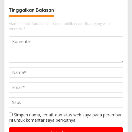
Lingkar Pekanbaru,
Muda, Cegah Balap Liar
Keselamatan Masyarakat
dan Gerakkan Ekonomi
Tinggalkan Balasan
Jadi Prioritas
UMKM
Alamat email Anda tidak akan dipublikasikan.
Ruas yang wajib
ditandai
*
Simpan nama, email, dan situs web saya pada peramban
ini untuk komentar saya berikutnya.