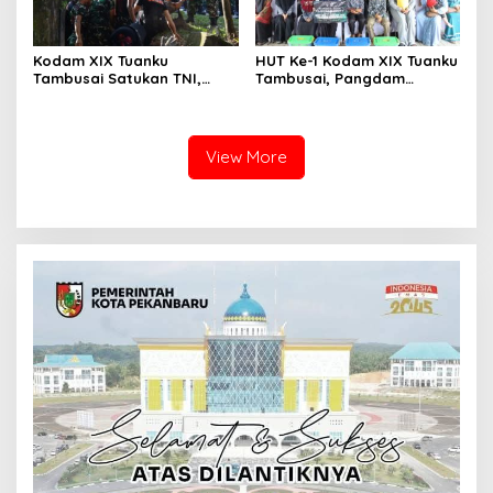
Kodam XIX Tuanku
HUT Ke-1 Kodam XIX Tuanku
Tambusai Satukan TNI,
Tambusai, Pangdam
Polri dan Masyarakat
Berbagi Kebahagiaan
Bersihkan Terminal AKAP
Bersama Anak Panti Asuhan
dan Pelabuhan Sei Duku
View More