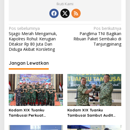
Ikuti Kami
N
Pos sebelumnya
Pos berikutnya
Sijago Merah Mengamuk,
Panglima TNI Bagikan
a
Kapolres Rohul: Kerugian
Ribuan Paket Sembako di
v
Ditaksir Rp 80 Juta Dan
Tanjungpinang
Diduga Akibat Korsleting
i
g
Jangan Lewatkan
a
s
i
p
o
s
Kodam XIX Tuanku
Kodam XIX Tuanku
Tambusai Perkuat
Tambusai Sambut Audit
Kepedulian Sosial Melalui
Kinerja Itjen TNI, Ketua Tim
Donor Darah HUT Ke-1
Tegaskan Akurasi Data Jadi