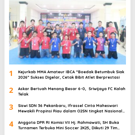
1
Kejurkab MMA Amateur IBCA “Boedak Betumbuk Siak
2026” Sukses Digelar, Cetak Bibit Atlet Berprestasi
2
Askar Bertuah Menang Besar 6-0, Sriwijaya FC Kalah
Telak
3
Siswi SDN 36 Pekanbaru, Ifrassel Cinta Maheswari
Mewakili Propinsi Riau dalam O2SN tingkat Nasional
2025 di Cabor Senam Putri
4
Anggota DPR RI Komisi VII Hj. Rahmawati, SH Buka
Turnamen Terbuka Mini Soccer 2K25, Diikuti 29 Tim
Pria dan Wanita di Kalimantan Utara