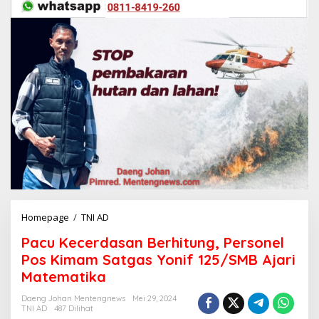
Homepage
/
TNI AD
P
a
Pacu Kecerdasan Berhitung, Personel
c
u
Pos Kimam Satgas Yonif 125/SMB Ajari
K
Matematika
e
c
Daeng Johan Mentengnews
Mei 29, 2024
e
TNI AD
487 Dilihat