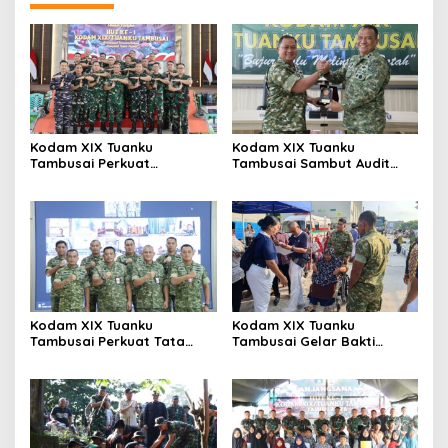
Kodam XIX Tuanku
Kodam XIX Tuanku
Tambusai Perkuat
Tambusai Sambut Audit
Kepedulian Sosial Melalui
Kinerja Itjen TNI, Ketua Tim
Donor Darah HUT Ke-1
Tegaskan Akurasi Data Jadi
Kunci
Kodam XIX Tuanku
Kodam XIX Tuanku
Tambusai Perkuat Tata
Tambusai Gelar Bakti
Kelola Aset Negara, Tim IV
Kesehatan, 428 Warga Ikuti
Satgas BMN Resmi Mulai
Screening Operasi Gratis
Penatausahaan Sesi II TA
2026