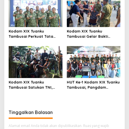
Kunci
Kodam XIX Tuanku
Kodam XIX Tuanku
Tambusai Perkuat Tata
Tambusai Gelar Bakti
Kelola Aset Negara, Tim IV
Kesehatan, 428 Warga Ikuti
Satgas BMN Resmi Mulai
Screening Operasi Gratis
Penatausahaan Sesi II TA
2026
Kodam XIX Tuanku
HUT Ke-1 Kodam XIX Tuanku
Tambusai Satukan TNI,
Tambusai, Pangdam
Polri dan Masyarakat
Berbagi Kebahagiaan
Bersihkan Terminal AKAP
Bersama Anak Panti Asuhan
dan Pelabuhan Sei Duku
Tinggalkan Balasan
Alamat email Anda tidak akan dipublikasikan.
Ruas yang wajib