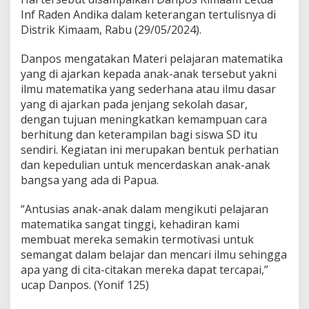
o
Inf Raden Andika dalam keterangan tertulisnya di
s
K
Distrik Kimaam, Rabu (29/05/2024).
i
m
Danpos mengatakan Materi pelajaran matematika
a
yang di ajarkan kepada anak-anak tersebut yakni
m
ilmu matematika yang sederhana atau ilmu dasar
S
a
yang di ajarkan pada jenjang sekolah dasar,
t
dengan tujuan meningkatkan kemampuan cara
g
berhitung dan keterampilan bagi siswa SD itu
a
sendiri. Kegiatan ini merupakan bentuk perhatian
s
Y
dan kepedulian untuk mencerdaskan anak-anak
o
bangsa yang ada di Papua.
n
i
“Antusias anak-anak dalam mengikuti pelajaran
f
matematika sangat tinggi, kehadiran kami
1
2
membuat mereka semakin termotivasi untuk
5
semangat dalam belajar dan mencari ilmu sehingga
/
apa yang di cita-citakan mereka dapat tercapai,”
S
ucap Danpos. (Yonif 125)
M
B