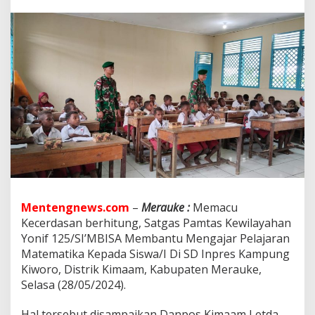
r
d
a
s
a
n
B
e
r
h
i
t
u
n
g
,
P
Mentengnews.com
–
Merauke :
Memacu
e
Kecerdasan berhitung, Satgas Pamtas Kewilayahan
r
Yonif 125/SI’MBISA Membantu Mengajar Pelajaran
s
Matematika Kepada Siswa/I Di SD Inpres Kampung
o
n
Kiworo, Distrik Kimaam, Kabupaten Merauke,
e
Selasa (28/05/2024).
l
P
Hal tersebut disampaikan Danpos Kimaam Letda