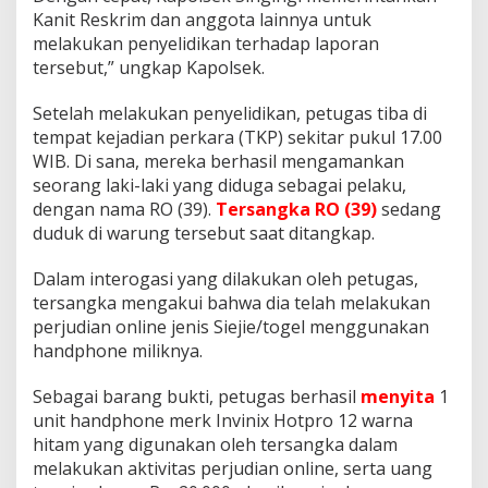
s
Kanit Reskrim dan anggota lainnya untuk
P
melakukan penyelidikan terhadap laporan
o
l
tersebut,” ungkap Kapolsek.
s
e
Setelah melakukan penyelidikan, petugas tiba di
k
tempat kejadian perkara (TKP) sekitar pukul 17.00
S
WIB. Di sana, mereka berhasil mengamankan
i
n
seorang laki-laki yang diduga sebagai pelaku,
g
dengan nama RO (39).
Tersangka RO (39)
sedang
i
duduk di warung tersebut saat ditangkap.
n
g
Dalam interogasi yang dilakukan oleh petugas,
i
tersangka mengakui bahwa dia telah melakukan
perjudian online jenis Siejie/togel menggunakan
handphone miliknya.
Sebagai barang bukti, petugas berhasil
menyita
1
unit handphone merk Invinix Hotpro 12 warna
hitam yang digunakan oleh tersangka dalam
melakukan aktivitas perjudian online, serta uang