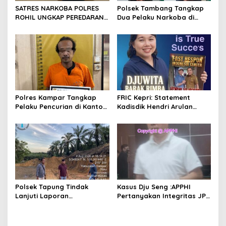
s
SATRES NARKOBA POLRES
Polsek Tambang Tangkap
ROHIL UNGKAP PEREDARAN
Dua Pelaku Narkoba di
SABU 39,84 GRAM, SATU
Desa Koto Perambahan,
TERSANGKA DIAMANKAN
Sita Puluhan Sabu-sabu
Siap Edar
Polres Kampar Tangkap
FRIC Kepri: Statement
Pelaku Pencurian di Kantor
Kadisdik Hendri Arulan
Balai Penyuluhan
Melukai Nurani Bangsa
Indonesia
Polsek Tapung Tindak
Kasus Dju Seng :APPHI
Lanjuti Laporan
Pertanyakan Integritas JPU
Masyarakat Terkait
Kejagung dan Dugaan
Penambangan Ilegal di
“Main Mata” Kroni Eks-
Desa Bencah Kelubi
Jampidsus