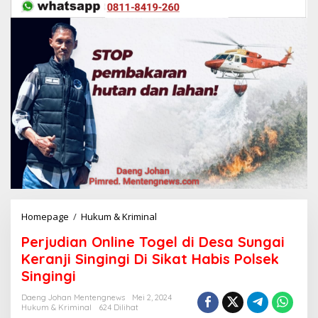
Homepage
/
Hukum & Kriminal
P
e
Perjudian Online Togel di Desa Sungai
r
j
Keranji Singingi Di Sikat Habis Polsek
u
Singingi
d
i
Daeng Johan Mentengnews
Mei 2, 2024
a
Hukum & Kriminal
624 Dilihat