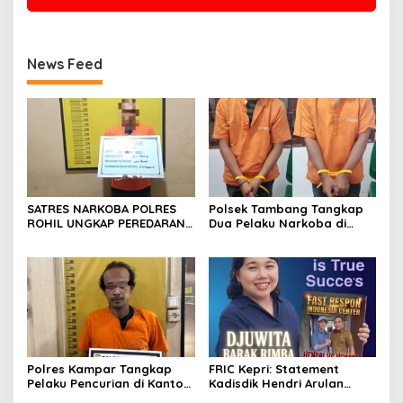
News Feed
SATRES NARKOBA POLRES
Polsek Tambang Tangkap
ROHIL UNGKAP PEREDARAN
Dua Pelaku Narkoba di
SABU 39,84 GRAM, SATU
Desa Koto Perambahan,
TERSANGKA DIAMANKAN
Sita Puluhan Sabu-sabu
Siap Edar
Polres Kampar Tangkap
FRIC Kepri: Statement
Pelaku Pencurian di Kantor
Kadisdik Hendri Arulan
Balai Penyuluhan
Melukai Nurani Bangsa