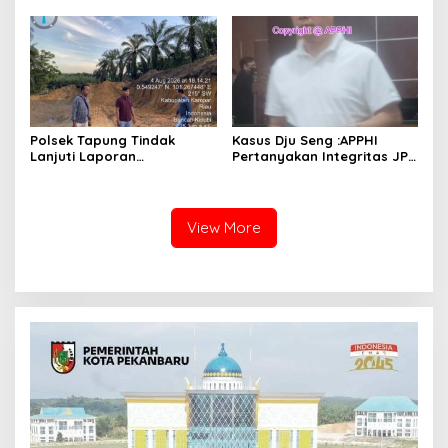
Indonesia
Polsek Tapung Tindak
Kasus Dju Seng :APPHI
Lanjuti Laporan
Pertanyakan Integritas JPU
Masyarakat Terkait
Kejagung dan Dugaan
Penambangan Ilegal di
“Main Mata” Kroni Eks-
Desa Bencah Kelubi
Jampidsus
View More