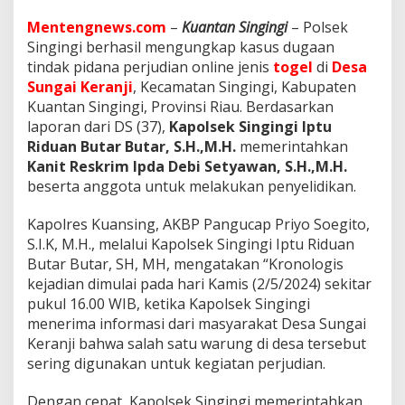
e
r
Mentengnews.com
–
Kuantan Singingi
– Polsek
a
Singingi berhasil mengungkap kasus dugaan
n
tindak pidana perjudian online jenis
togel
di
Desa
j
i
Sungai Keranji
, Kecamatan Singingi, Kabupaten
S
Kuantan Singingi, Provinsi Riau. Berdasarkan
i
laporan dari DS (37),
Kapolsek Singingi Iptu
n
Riduan Butar Butar, S.H.,M.H.
memerintahkan
g
Kanit Reskrim Ipda Debi Setyawan, S.H.,M.H.
i
n
beserta anggota untuk melakukan penyelidikan.
g
i
Kapolres Kuansing, AKBP Pangucap Priyo Soegito,
D
S.I.K, M.H., melalui Kapolsek Singingi Iptu Riduan
i
Butar Butar, SH, MH, mengatakan “Kronologis
S
i
kejadian dimulai pada hari Kamis (2/5/2024) sekitar
k
pukul 16.00 WIB, ketika Kapolsek Singingi
a
menerima informasi dari masyarakat Desa Sungai
t
Keranji bahwa salah satu warung di desa tersebut
H
a
sering digunakan untuk kegiatan perjudian.
b
i
Dengan cepat, Kapolsek Singingi memerintahkan