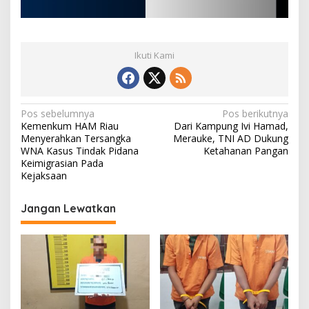
Ikuti Kami
N
Pos sebelumnya
Pos berikutnya
Kemenkum HAM Riau
Dari Kampung Ivi Hamad,
a
Menyerahkan Tersangka
Merauke, TNI AD Dukung
v
WNA Kasus Tindak Pidana
Ketahanan Pangan
Keimigrasian Pada
i
Kejaksaan
g
Jangan Lewatkan
a
s
i
p
o