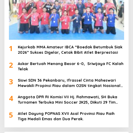
1
Kejurkab MMA Amateur IBCA “Boedak Betumbuk Siak
2026” Sukses Digelar, Cetak Bibit Atlet Berprestasi
2
Askar Bertuah Menang Besar 6-0, Sriwijaya FC Kalah
Telak
3
Siswi SDN 36 Pekanbaru, Ifrassel Cinta Maheswari
Mewakili Propinsi Riau dalam O2SN tingkat Nasional
2025 di Cabor Senam Putri
4
Anggota DPR RI Komisi VII Hj. Rahmawati, SH Buka
Turnamen Terbuka Mini Soccer 2K25, Diikuti 29 Tim
Pria dan Wanita di Kalimantan Utara
5
Atlet Dayung POPNAS XVII Asal Provinsi Riau Raih
Tiga Medali Emas dan Dua Perak.