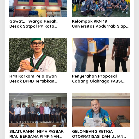
Gawat,,!! Warga Resah,
Kelompok KKN 18
Desak Satpol PP Kota
Universitas Abdurrab Siap
Pekanbaru Razia Z Home
Mengabdi dan
Stay yang Diduga Tempat
Mendedikasikan Diri untuk
Ajang “Kumpul Kebo”.
Masyarakat Desa Pulau
Deras
HMI Korkom Pelalawan
Penyerahan Proposal
Desak DPRD Tertibkan
Cabang Olahraga PABSI
Pelayanan Rumah Sakit di
Kepada Kabid Organisasi
Pelalawan
KONI Kota Pekanbaru.
SILATURAHMI HIMA PASBAR
GELOMBANG KETIGA
RIAU BERSAMA PIMPINAN
OTOKRATISASI DAN UJIAN