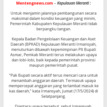
e
Mentengnews.com
–
Kepulauan Meranti :
r
D
Untuk menjamin jalannya pembangunan secara
B
H
maksimal dalam kondisi keuangan yang minim,
M
Pemerintah Kabupaten Kepulauan Meranti tidak
i
berpangku tangan.
g
a
Kepala Badan Pengelolaan Keuangan dan Aset
s
d
Daerah (BPKAD) Kepulauan Meranti Irmansyah,
a
menuturkan dibawah kepemimpinan Plt Bupati
r
Asmar, Pemkab Meranti terus melakukan upaya
i
dan lobi-lobi, baik kepada pemerintah provinsi
P
maupun pemerintah pusat.
r
o
v
“Pak Bupati secara aktif terus mencari cara untuk
i
menambah anggaran daerah. Termasuk upaya
n
mempercepat anggaran yang terlambat masuk ke
s
kas daerah,” kata Irmansyah, Jumat (17/5/2024) di
i
d
Selatpanjang.
a
n
Diantara upaya tersebut, sebut Irmansyah,