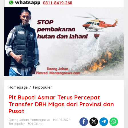
Homepage
/
Terpopuler
P
l
Plt Bupati Asmar Terus Percepat
t
B
Transfer DBH Migas dari Provinsi dan
u
Pusat
p
a
Daeng Johan Mentengnews
Mei 19, 2024
t
Terpopuler
804 Dilihat