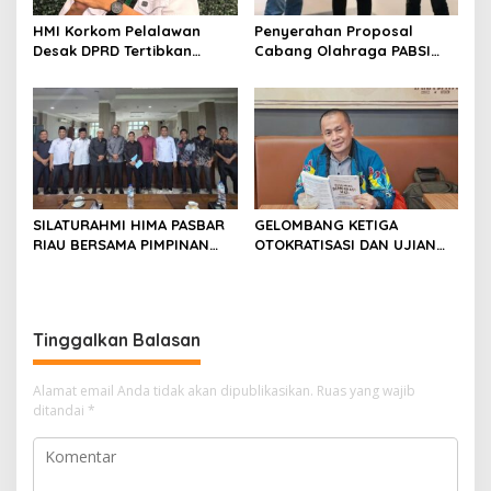
HMI Korkom Pelalawan
Penyerahan Proposal
Desak DPRD Tertibkan
Cabang Olahraga PABSI
Pelayanan Rumah Sakit di
Kepada Kabid Organisasi
Pelalawan
KONI Kota Pekanbaru.
SILATURAHMI HIMA PASBAR
GELOMBANG KETIGA
RIAU BERSAMA PIMPINAN
OTOKRATISASI DAN UJIAN
DAN ANGGOTA DPRD
KONSOLIDASI DEMOKRASI
PASAMAN BARAT
INDONESIA
Tinggalkan Balasan
Alamat email Anda tidak akan dipublikasikan.
Ruas yang wajib
ditandai
*