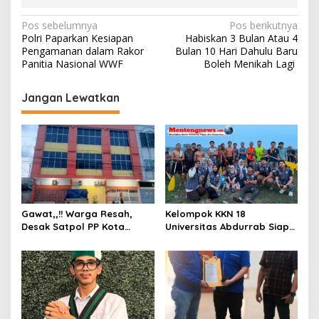
N
Pos sebelumnya
Pos berikutnya
Polri Paparkan Kesiapan
Habiskan 3 Bulan Atau 4
a
Pengamanan dalam Rakor
Bulan 10 Hari Dahulu Baru
v
Panitia Nasional WWF
Boleh Menikah Lagi
i
Jangan Lewatkan
g
a
s
i
p
o
Gawat,,!! Warga Resah,
Kelompok KKN 18
s
Desak Satpol PP Kota
Universitas Abdurrab Siap
Pekanbaru Razia Z Home
Mengabdi dan
Stay yang Diduga Tempat
Mendedikasikan Diri untuk
Ajang “Kumpul Kebo”.
Masyarakat Desa Pulau
Deras