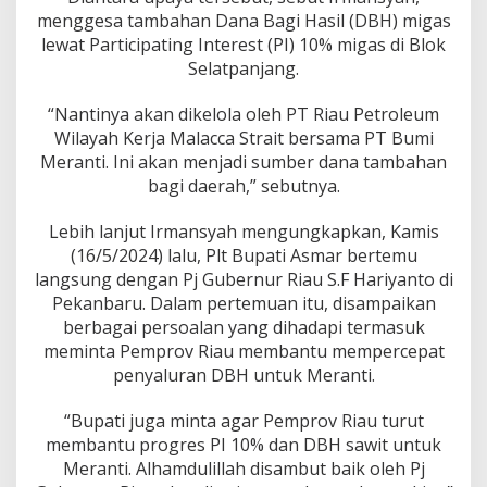
P
menggesa tambahan Dana Bagi Hasil (DBH) migas
u
lewat Participating Interest (PI) 10% migas di Blok
s
a
Selatpanjang.
t
“Nantinya akan dikelola oleh PT Riau Petroleum
Wilayah Kerja Malacca Strait bersama PT Bumi
Meranti. Ini akan menjadi sumber dana tambahan
bagi daerah,” sebutnya.
Lebih lanjut Irmansyah mengungkapkan, Kamis
(16/5/2024) lalu, Plt Bupati Asmar bertemu
langsung dengan Pj Gubernur Riau S.F Hariyanto di
Pekanbaru. Dalam pertemuan itu, disampaikan
berbagai persoalan yang dihadapi termasuk
meminta Pemprov Riau membantu mempercepat
penyaluran DBH untuk Meranti.
“Bupati juga minta agar Pemprov Riau turut
membantu progres PI 10% dan DBH sawit untuk
Meranti. Alhamdulillah disambut baik oleh Pj