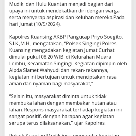
e
Mudik, dan Hulu Kuantan menjadi bagian dari
g
upaya ini untuk mendekatkan diri dengan warga
i
serta menyerap aspirasi dan keluhan mereka.Pada
a
t
hari Jumat (10/5/2024).
a
n
Kapolres Kuansing AKBP Pangucap Priyo Soegito,
J
S.I.K.,M.H., mengatakan, “Polsek Singingi Polres
u
Kuansing mengadakan kegiatan Jumat Curhat
m
a
dimulai pukul 08.20 WIB, di Kelurahan Muara
t
Lembu, Kecamatan Singingi. Kegiatan dipimpin oleh
C
Aipda Slamet Wahyudi dan rekan-rekannya,
u
kegiatan ini bertujuan untuk menciptakan rasa
r
h
aman dan nyaman bagi masyarakat,”
a
t
“Selain itu, masyarakat diminta untuk tidak
B
membuka lahan dengan membakar hutan atau
e
lahan. Respons masyarakat terhadap kegiatan ini
r
s
sangat positif, dengan harapan agar kegiatan
a
serupa terus dilaksanakan,” ujar Kapolres.
m
a
Polsek Kuantan Mudik juga menggelar kegiatan