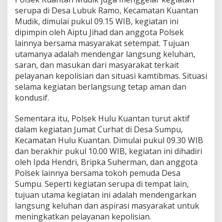
M
serupa di Desa Lubuk Ramo, Kecamatan Kuantan
a
s
Mudik, dimulai pukul 09.15 WIB, kegiatan ini
y
dipimpin oleh Aiptu Jihad dan anggota Polsek
a
lainnya bersama masyarakat setempat. Tujuan
r
utamanya adalah mendengar langsung keluhan,
a
saran, dan masukan dari masyarakat terkait
k
a
pelayanan kepolisian dan situasi kamtibmas. Situasi
t
selama kegiatan berlangsung tetap aman dan
kondusif.
Sementara itu, Polsek Hulu Kuantan turut aktif
dalam kegiatan Jumat Curhat di Desa Sumpu,
Kecamatan Hulu Kuantan. Dimulai pukul 09.30 WIB
dan berakhir pukul 10.00 WIB, kegiatan ini dihadiri
oleh Ipda Hendri, Bripka Suherman, dan anggota
Polsek lainnya bersama tokoh pemuda Desa
Sumpu. Seperti kegiatan serupa di tempat lain,
tujuan utama kegiatan ini adalah mendengarkan
langsung keluhan dan aspirasi masyarakat untuk
meningkatkan pelayanan kepolisian.