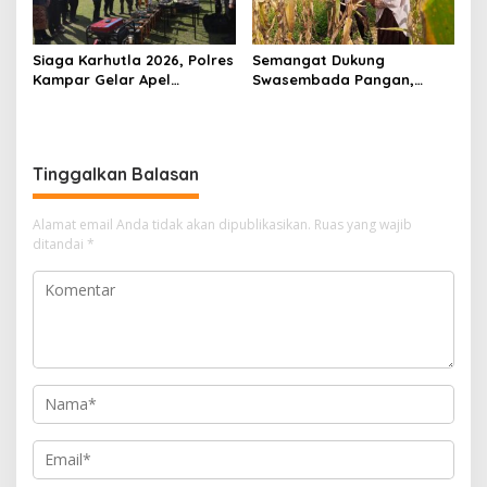
Siaga Karhutla 2026, Polres
Semangat Dukung
Kampar Gelar Apel
Swasembada Pangan,
Bersama TNI dan Instansi
Kapolsek Kampar Turun
Terkait
Langsung Panen Jagung di
Sendayan
Tinggalkan Balasan
Alamat email Anda tidak akan dipublikasikan.
Ruas yang wajib
ditandai
*