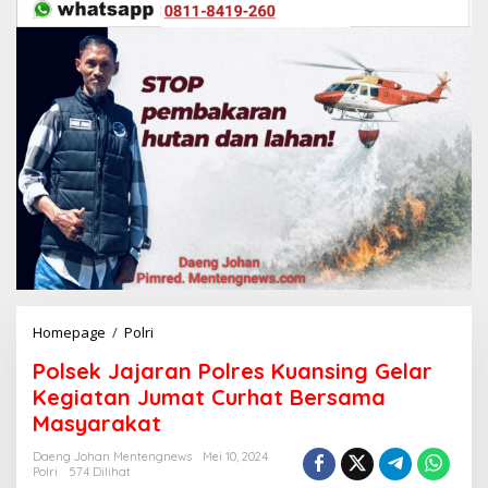
Homepage
/
Polri
P
o
Polsek Jajaran Polres Kuansing Gelar
l
s
Kegiatan Jumat Curhat Bersama
e
Masyarakat
k
J
Daeng Johan Mentengnews
Mei 10, 2024
a
Polri
574 Dilihat