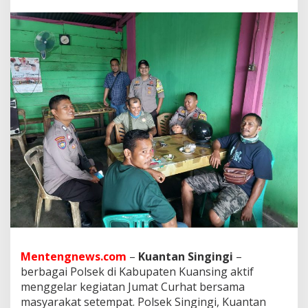
j
a
r
a
n
P
o
l
r
e
s
K
u
a
n
s
i
n
g
G
e
Mentengnews.com
–
Kuantan Singingi
–
l
berbagai Polsek di Kabupaten Kuansing aktif
a
r
menggelar kegiatan Jumat Curhat bersama
K
masyarakat setempat. Polsek Singingi, Kuantan