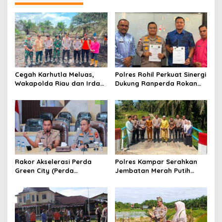
a
s
i
p
o
s
Cegah Karhutla Meluas,
Polres Rohil Perkuat Sinergi
Wakapolda Riau dan Irdam
Dukung Ranperda Rokan
XIX/TT Turun Langsung
Hilir Hijau untuk Lingkungan
Padamkan Api di Pasir
Berkelanjutan
Limau Kapas
Rakor Akselerasi Perda
Polres Kampar Serahkan
Green City (Perda
Jembatan Merah Putih
Lingkungan) Kota
Presisi Hasil Renovasi ke
Pekanbaru Bersama Dinas
Warga Pulau Jambu Kuok
Lingkungan Hidup Kota
Pekanbaru dan Tim Pakar