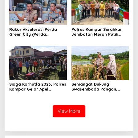
Rakor Akselerasi Perda
Polres Kampar Serahkan
Green City (Perda
Jembatan Merah Putih
Lingkungan) Kota
Presisi Hasil Renovasi ke
Pekanbaru Bersama Dinas
Warga Pulau Jambu Kuok
Lingkungan Hidup Kota
Pekanbaru dan Tim Pakar
Siaga Karhutla 2026, Polres
Semangat Dukung
Kampar Gelar Apel
Swasembada Pangan,
Bersama TNI dan Instansi
Kapolsek Kampar Turun
Terkait
Langsung Panen Jagung di
Sendayan
View More