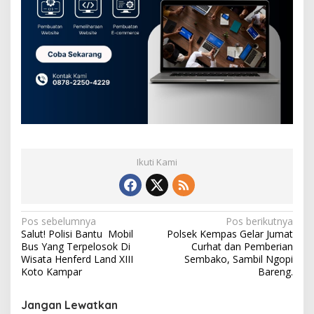
Ikuti Kami
N
Pos sebelumnya
Pos berikutnya
Salut! Polisi Bantu Mobil
Polsek Kempas Gelar Jumat
a
Bus Yang Terpelosok Di
Curhat dan Pemberian
v
Wisata Henferd Land XIII
Sembako, Sambil Ngopi
Koto Kampar
Bareng.
i
g
Jangan Lewatkan