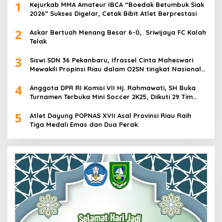
1
Kejurkab MMA Amateur IBCA “Boedak Betumbuk Siak
2026” Sukses Digelar, Cetak Bibit Atlet Berprestasi
2
Askar Bertuah Menang Besar 6-0, Sriwijaya FC Kalah
Telak
3
Siswi SDN 36 Pekanbaru, Ifrassel Cinta Maheswari
Mewakili Propinsi Riau dalam O2SN tingkat Nasional
2025 di Cabor Senam Putri
4
Anggota DPR RI Komisi VII Hj. Rahmawati, SH Buka
Turnamen Terbuka Mini Soccer 2K25, Diikuti 29 Tim
Pria dan Wanita di Kalimantan Utara
5
Atlet Dayung POPNAS XVII Asal Provinsi Riau Raih
Tiga Medali Emas dan Dua Perak.