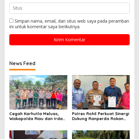
Simpan nama, email, dan situs web saya pada peramban
ini untuk komentar saya berikutnya.
News Feed
Cegah Karhutla Meluas,
Polres Rohil Perkuat Sinergi
Wakapolda Riau dan Irdam
Dukung Ranperda Rokan
XIX/TT Turun Langsung
Hilir Hijau untuk Lingkungan
Padamkan Api di Pasir
Berkelanjutan
Limau Kapas