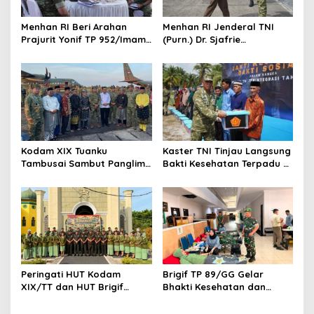
s
Menhan RI Beri Arahan
Menhan RI Jenderal TNI
Prajurit Yonif TP 952/Imam
(Purn.) Dr. Sjafrie
Bulqin, Kodam XIX Tuanku
Sjamsoeddin Tiba di
Tambusai Percepat
Pekanbaru, Kodam XIX
Penguatan Satuan
Tuanku Tambusai Kawal
Kunjungan ke Dua Yonif
Teritorial Pembangunan
Kodam XIX Tuanku
Kaster TNI Tinjau Langsung
Tambusai Sambut Panglima
Bakti Kesehatan Terpadu di
TNI di Batam, Lanjut Tinjau
Lingga, Kodam XIX Tuanku
Kesiapan Latihan
Tambusai Perkuat Sinergi
Terintegrasi TNI 2026
untuk Masyarakat
Peringati HUT Kodam
Brigif TP 89/GG Gelar
XIX/TT dan HUT Brigif
Bhakti Kesehatan dan
TP89/GG, Prajurit Gelar
Donor Darah, Perkuat
Ziarah Rombongan Penuh
Kepedulian Kemanusiaan