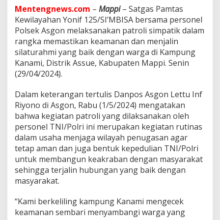
p
Mentengnews.com
–
Mappi
– Satgas Pamtas
a
Kewilayahan Yonif 125/SI’MBISA bersama personel
t
i
Polsek Asgon melaksanakan patroli simpatik dalam
k
rangka memastikan keamanan dan menjalin
B
silaturahmi yang baik dengan warga di Kampung
e
Kanami, Distrik Assue, Kabupaten Mappi. Senin
r
s
(29/04/2024).
a
m
Dalam keterangan tertulis Danpos Asgon Lettu Inf
a
Riyono di Asgon, Rabu (1/5/2024) mengatakan
P
bahwa kegiatan patroli yang dilaksanakan oleh
o
l
personel TNI/Polri ini merupakan kegiatan rutinas
s
dalam usaha menjaga wilayah penugasan agar
e
tetap aman dan juga bentuk kepedulian TNI/Polri
k
untuk membangun keakraban dengan masyarakat
A
sehingga terjalin hubungan yang baik dengan
s
g
masyarakat.
o
n
“Kami berkeliling kampung Kanami mengecek
d
keamanan sembari menyambangi warga yang
i