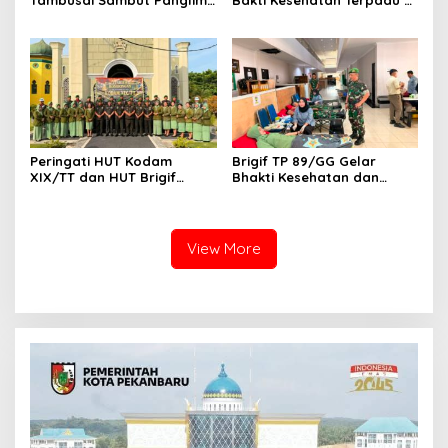
TNI di Batam, Lanjut Tinjau
Lingga, Kodam XIX Tuanku
Kesiapan Latihan
Tambusai Perkuat Sinergi
Terintegrasi TNI 2026
untuk Masyarakat
Peringati HUT Kodam
Brigif TP 89/GG Gelar
XIX/TT dan HUT Brigif
Bhakti Kesehatan dan
TP89/GG, Prajurit Gelar
Donor Darah, Perkuat
Ziarah Rombongan Penuh
Kepedulian Kemanusiaan
Khidmat
Sambut HUT ke-1 Kodam
XIX/Tuanku Tambusai dan
View More
HUT ke-1 Brigif TP 89/GG