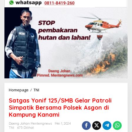
Homepage
/
TNI
S
a
Satgas Yonif 125/SMB Gelar Patroli
t
g
Simpatik Bersama Polsek Asgon di
a
Kampung Kanami
s
Y
Daeng Johan Mentengnews
Mei 1, 2024
o
TNI
675 Dilihat