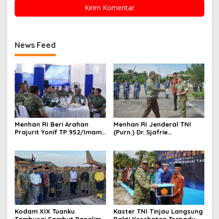
News Feed
Menhan RI Beri Arahan
Menhan RI Jenderal TNI
Prajurit Yonif TP 952/Imam
(Purn.) Dr. Sjafrie
Bulqin, Kodam XIX Tuanku
Sjamsoeddin Tiba di
Tambusai Percepat
Pekanbaru, Kodam XIX
Penguatan Satuan
Tuanku Tambusai Kawal
Kunjungan ke Dua Yonif
Teritorial Pembangunan
Kodam XIX Tuanku
Kaster TNI Tinjau Langsung
Tambusai Sambut Panglima
Bakti Kesehatan Terpadu di