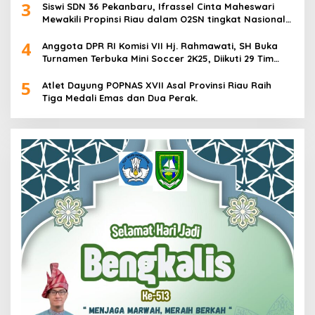
3
Siswi SDN 36 Pekanbaru, Ifrassel Cinta Maheswari
Mewakili Propinsi Riau dalam O2SN tingkat Nasional
2025 di Cabor Senam Putri
4
Anggota DPR RI Komisi VII Hj. Rahmawati, SH Buka
Turnamen Terbuka Mini Soccer 2K25, Diikuti 29 Tim
Pria dan Wanita di Kalimantan Utara
5
Atlet Dayung POPNAS XVII Asal Provinsi Riau Raih
Tiga Medali Emas dan Dua Perak.