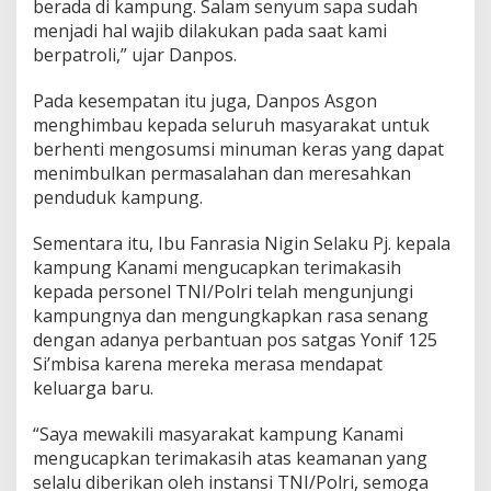
berada di kampung. Salam senyum sapa sudah
K
a
menjadi hal wajib dilakukan pada saat kami
m
berpatroli,” ujar Danpos.
p
u
Pada kesempatan itu juga, Danpos Asgon
n
menghimbau kepada seluruh masyarakat untuk
g
K
berhenti mengosumsi minuman keras yang dapat
a
menimbulkan permasalahan dan meresahkan
n
penduduk kampung.
a
m
Sementara itu, Ibu Fanrasia Nigin Selaku Pj. kepala
i
kampung Kanami mengucapkan terimakasih
kepada personel TNI/Polri telah mengunjungi
kampungnya dan mengungkapkan rasa senang
dengan adanya perbantuan pos satgas Yonif 125
Si’mbisa karena mereka merasa mendapat
keluarga baru.
“Saya mewakili masyarakat kampung Kanami
mengucapkan terimakasih atas keamanan yang
selalu diberikan oleh instansi TNI/Polri, semoga