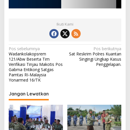
Ikuti Kami
N
Pos sebelumnya
Pos berikutnya
Wadankolakopsrem
Sat Reskrim Polres Kuantan
a
121/Abw Beserta Tim
Singingi Ungkap Kasus
v
Verifikasi Tinjau Makotis Pos
Penggelapan.
Gabma Entikong Satgas
i
Pamtas RI-Malaysia
Yonarmed 16/TK
g
a
Jangan Lewatkan
s
i
p
o