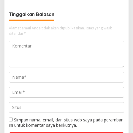
Khidmat
Sambut HUT ke-1 Kodam
XIX/Tuanku Tambusai dan
Tinggalkan Balasan
HUT ke-1 Brigif TP 89/GG
Alamat email Anda tidak akan dipublikasikan.
Ruas yang wajib
ditandai
*
Simpan nama, email, dan situs web saya pada peramban
ini untuk komentar saya berikutnya.